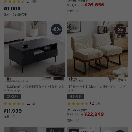
クーポン利用で
4
件
¥26,656
¥31,360→
¥9,999
在庫：△
在庫：予約販売中
【幅80cm】大理石柄引き出し付きセンタ
【2脚セット】Claes 1人掛けダイニング
ーテーブル
ソファ
送料無料
送料無料
3
件
4
件
¥11,999
クーポン利用で
¥22,949
¥26,999→
在庫：〇
在庫：〇