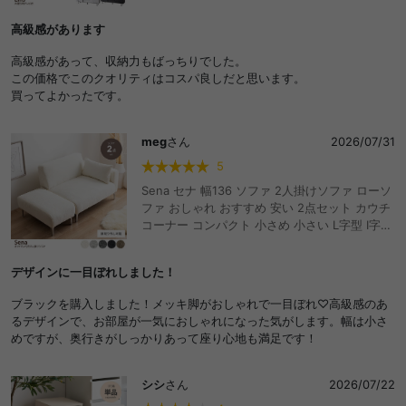
ダイニング ワンルーム マーブル柄 ノイズレス
高級感があります
AV機器 ルーター 50型 インチ 32 37 42
高級感があって、収納力もばっちりでした。
この価格でこのクオリティはコスパ良しだと思います。
買ってよかったです。
meg
さん
2026/07/31
5
Sena セナ 幅136 ソファ 2人掛けソファ ローソ
ファ おしゃれ おすすめ 安い 2点セット カウチ
コーナー コンパクト 小さめ 小さい L字型 I字
2P かわいい かっこいい ごろ寝 昼寝 肘付き ア
ームレスト オットマン スツール リビング ダイ
デザインに一目ぼれしました！
ニング 一人暮らし ワンルーム 2人暮らし 高級
感 ファブリック 起毛 クッション付 サロン 店舗
ブラックを購入しました！メッキ脚がおしゃれで一目ぼれ♡高級感のあ
脚取り外し可能 シルバー脚
るデザインで、お部屋が一気におしゃれになった気がします。幅は小さ
めですが、奥行きがしっかりあって座り心地も満足です！
シシ
さん
2026/07/22