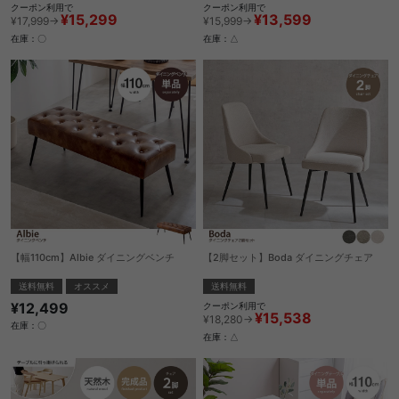
クーポン利用で
クーポン利用で
¥15,299
¥13,599
¥17,999→
¥15,999→
在庫：〇
在庫：△
【幅110cm】Albie ダイニングベンチ
【2脚セット】Boda ダイニングチェア
送料無料
オススメ
送料無料
¥12,499
クーポン利用で
¥15,538
¥18,280→
在庫：〇
在庫：△