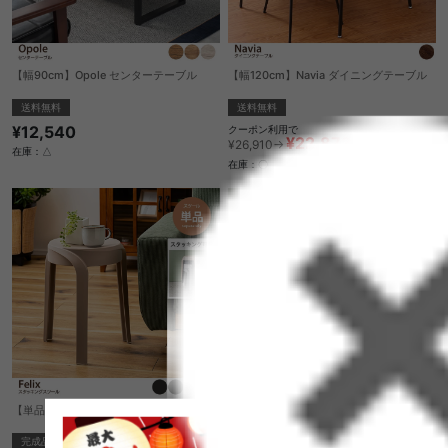
【幅90cm】Opole センターテーブル
【幅120cm】Navia ダイニングテーブル
送料無料
送料無料
¥12,540
クーポン利用で
¥22,873
¥26,910→
在庫：△
在庫：〇
【単品】スツール
【単品】Hexa ラウンドチェア
完成品
送料無料