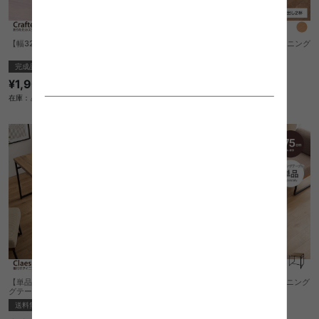
【幅32cm】Crafter 折りたたみスツール
【幅140cm】Glam ワーキングダイニング
テーブル
完成品
送料無料
¥1,900
クーポン利用で
¥60,996
¥71,760→
在庫：△
在庫：△
【単品】Claes 幅120cm 棚付きダイニン
【単品】Claes 幅75cm 棚付きダイニング
グテーブル
テーブル
送料無料
送料無料