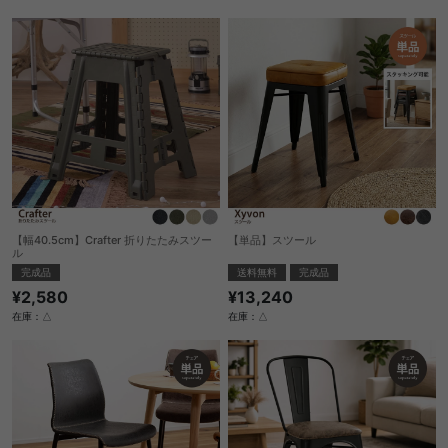
【幅40.5cm】Crafter 折りたたみスツー
【単品】スツール
ル
送料無料
完成品
完成品
¥13,240
¥2,580
在庫：△
在庫：△