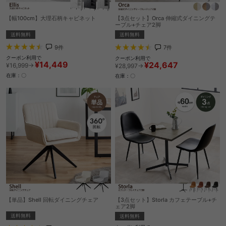
【幅100cm】大理石柄キャビネット
【3点セット】Orca 伸縮式ダイニングテ
ーブル+チェア2脚
送料無料
送料無料
9
件
7
件
クーポン利用で
クーポン利用で
¥14,449
¥24,647
¥16,999→
¥28,997→
在庫：〇
在庫：〇
【単品】Shell 回転ダイニングチェア
【3点セット】Storla カフェテーブル+チ
ェア2脚
送料無料
送料無料