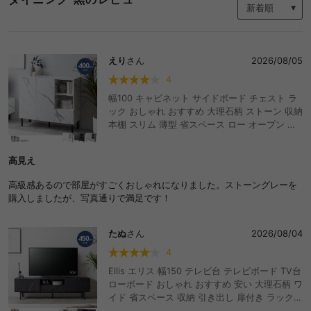
えり
さん
2026/08/05
4
幅100 キャビネット サイドボード チェスト ラ
ック おしゃれ おすすめ 大理石柄 ストーン 収納
本棚 スリム 薄型 省スペース ロー オープン 扉
付き 引き出し 可動棚 コード穴 配線 ディスプレ
イ リビング ダイニング デスク 高級感 ノイズレ
高見え
ス フラット マーブル ルーター ファイル A4 脚
付き 一人暮らし ワンルーム
高級感あるので部屋がすごくおしゃれになりました。ストーングレーを
購入しましたが、写真通りで満足です！
たぬ
さん
2026/08/04
4
Ellis エリス 幅150 テレビ台 テレビボード TV台
ローボード おしゃれ おすすめ 安い 大理石柄 ワ
イド 省スペース 収納 引き出し 扉付き ラック
ディスプレイ コード穴 リビング 脚付き 高級感