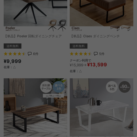
【単品】Poeler 回転ダイニングチェア
【単品】Claes ダイニングベンチ
送料無料
送料無料
6
件
5
件
¥9,999
クーポン利用で
¥13,599
¥15,999→
在庫：△
在庫：△