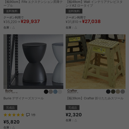
【幅90cm】Fife エクステンション昇降テ
【幅49cm】Wall インテリアテレビスタ
ーブル
ンドA2 ロータイプ
送料無料
送料無料
クーポン利用で
クーポン利用で
¥29,937
¥27,038
¥35,220→
¥31,810→
在庫：△
在庫：△
Burie デザイナーズスツール
【幅39cm】Crafter 折りたたみスツール
完成品
完成品
¥2,320
1
件
在庫：△
¥5,820
在庫：△