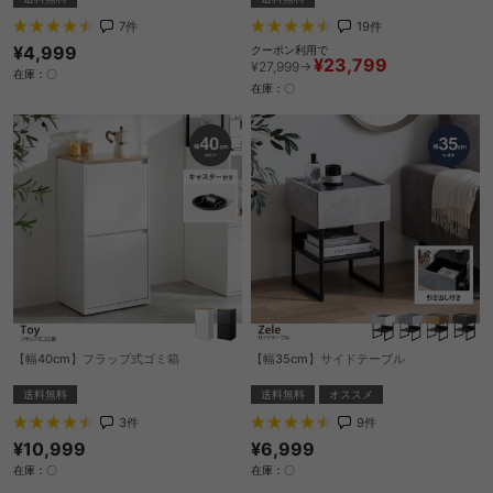
7
件
19
件
¥4,999
クーポン利用で
¥23,799
¥27,999→
在庫：〇
在庫：〇
【幅40cm】フラップ式ゴミ箱
【幅35cm】サイドテーブル
送料無料
送料無料
オススメ
3
件
9
件
¥10,999
¥6,999
在庫：〇
在庫：〇