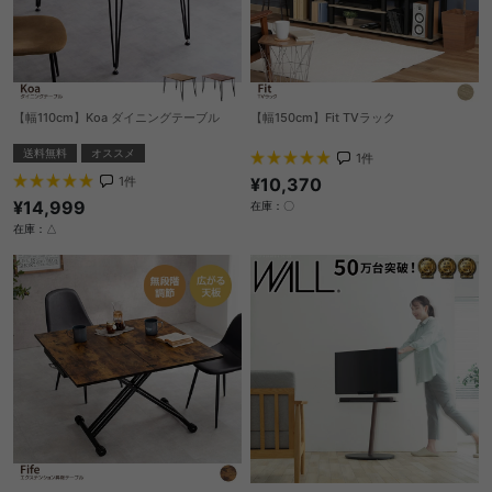
【幅110cm】Koa ダイニングテーブル
【幅150cm】Fit TVラック
送料無料
オススメ
1
件
1
件
¥10,370
¥14,999
在庫：〇
在庫：△