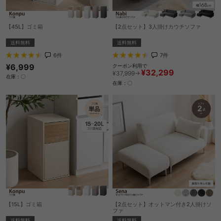
【45L】ゴミ箱
【2点セット】3人掛けカウチソファ
送料無料
送料無料
6
件
7
件
¥6,999
クーポン利用で
¥32,299
¥37,999→
在庫：〇
在庫：〇
【15L】ゴミ箱
【2点セット】オットマン付き2人掛けソ
ファ
送料無料
送料無料