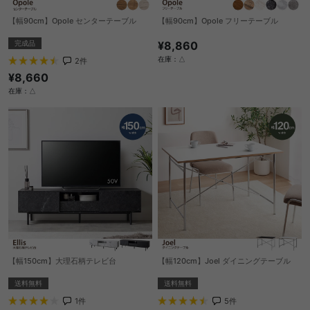
【幅90cm】Opole センターテーブル
【幅90cm】Opole フリーテーブル
完成品
¥8,860
在庫：△
2
件
¥8,660
在庫：△
【幅150cm】大理石柄テレビ台
【幅120cm】Joel ダイニングテーブル
送料無料
送料無料
1
件
5
件