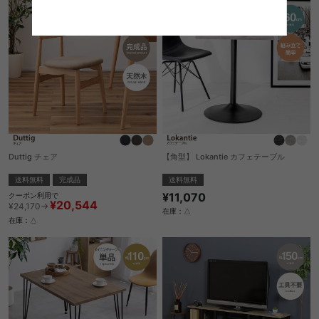
Duttig チェア
【角型】 Lokantie カフェテーブル
送料無料
完成品
送料無料
¥11,070
クーポン利用で
¥20,544
¥24,170→
在庫：△
在庫：△