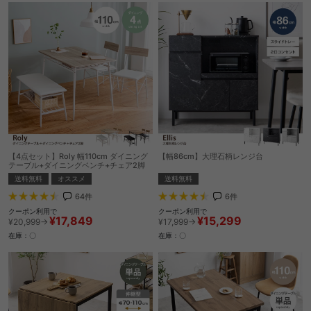
【4点セット】Roly 幅110cm ダイニング
【幅86cm】大理石柄レンジ台
テーブル+ダイニングベンチ+チェア2脚
送料無料
送料無料
オススメ
6
件
64
件
クーポン利用で
クーポン利用で
¥15,299
¥17,849
¥17,999→
¥20,999→
在庫：〇
在庫：〇