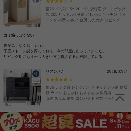
4
幅26 ゴミ箱 15〜20Lゴミ袋対応 ダストボック
ス 20L リットル l 分別 おしゃれ キッチン ダイ
ニング 小型 小さい 台所 ふた付き リビング 寝
室 スリム 薄型 スイング式 プッシュ式 縦型 一
人暮らし 木目 ストーン マーブル 柄 すべり止め
ゴミ箱っぽくない
フェルト マグネット扉 臭わない サイドテーブ
ル ディスプレイ インテリア家具 おしゃれ おす
袋が見えなくおしゃれ。
すめ 安い
丁度ストーン調を探しており、今の部屋にあってよかった。
リビング用にもう一つ大きい方も購入するか検討している。
リアン
さん
2026/07/21
5
幅86 レンジ台 レンジボード キッチン収納 食器
棚 ラック おしゃれ おすすめ 大理石柄 ストーン
収納 スリム 薄型 コンパクト 省スペース 小さめ
ロー 扉付き 引き出し スライドトレー 2口コン
セント 可動棚 家電 リビング ダイニング 台所
おしゃれ
高級感 ノイズレス マーブル 脚付き ディスプレ
イ 炊飯器 電子レンジ オーブントースター 皿 一
グレー購入しました。写真の通りの色合いで、とてもおしゃれでした。
人暮らし ワンルーム
サイズもワンルームに置きやすいサイズ感でよかったです。