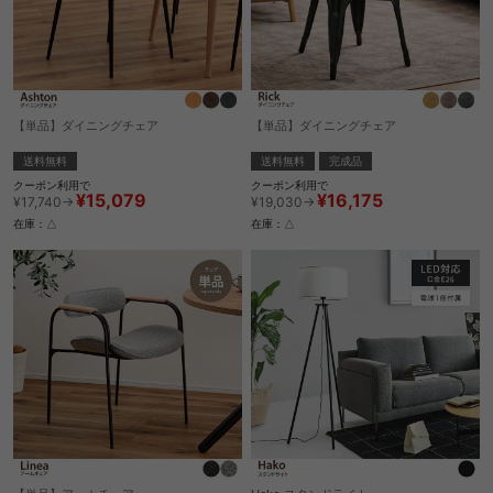
【単品】ダイニングチェア
【単品】ダイニングチェア
送料無料
送料無料
完成品
クーポン利用で
クーポン利用で
¥15,079
¥16,175
¥17,740→
¥19,030→
在庫：△
在庫：△