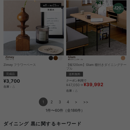
Zimey フラワーベース
【幅120cm】Glam 棚付きダイニングテー
ブル
完成品
送料無料
¥3,700
クーポン利用で
¥39,992
¥47,050→
在庫：△
在庫：△
1
2
3
4
>
>>
1件〜60件（全186件）
ダイニング 黒に関するキーワード