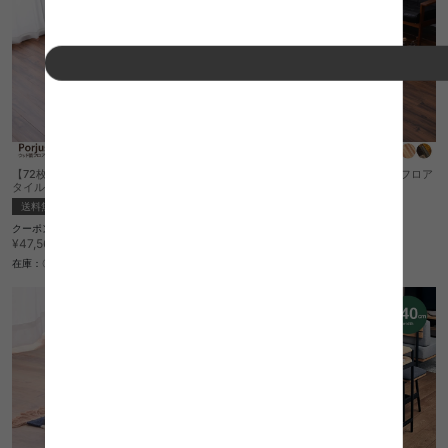
【72枚組(約6畳)】Porjus ウッド調フロア
【12枚組(約1畳)】Porjus ウッド調フロア
タイル
タイル
送料無料
完成品
完成品
¥8,060
クーポン利用で
¥40,426
¥47,560→
在庫：〇
在庫：〇