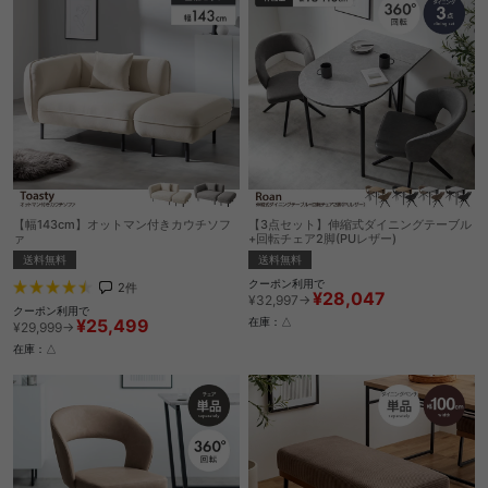
【幅143cm】オットマン付きカウチソフ
【3点セット】伸縮式ダイニングテーブル
ァ
+回転チェア2脚(PUレザー)
送料無料
送料無料
クーポン利用で
2
件
¥28,047
¥32,997→
クーポン利用で
¥25,499
在庫：△
¥29,999→
在庫：△