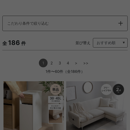
こだわり条件で絞り込む
186
全
件
並び替え
1
2
3
4
>
>>
1件〜60件（全186件）