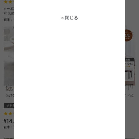
4
件
5
件
¥11,999
クーポン利用で
¥14,449
¥16,999→
在庫：予約販売中
× 閉じる
在庫：予約販売中
【幅70cm】Stjerne 丸型カフェテーブル
【幅110〜194cm】Libre 伸縮スライド式
ダイニングテーブル長方形
送料無料
送料無料
7
件
2
件
¥14,999
クーポン利用で
¥15,299
¥17,999→
在庫：予約販売中
在庫：△