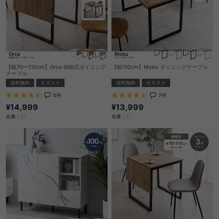
【幅70〜110cm】Orca 伸縮式ダイニング
【幅110cm】Moku ダイニングテーブル
テーブル
送料無料
オススメ
送料無料
オススメ
7
件
8
件
¥13,999
¥14,999
在庫：〇
在庫：〇