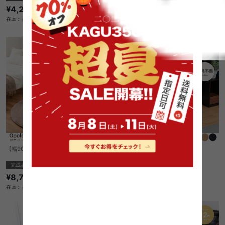
¥4,280
クーポン利用で
¥17,119
¥20,140→
在庫：△
在庫：〇
【幅90cm】Opole センターテーブル
【幅80cm】Fit TVラック
完成品
1
件
¥8,780
¥5,210
在庫：△
在庫：〇