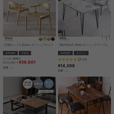
【2脚セット】Stiano ダイニングチェア
【幅110cm】Melia ダイニングテーブル
送料無料
完成品
送料無料
オススメ
クーポン利用で
2
件
¥36,601
¥43,060→
¥14,399
在庫：△
在庫：△