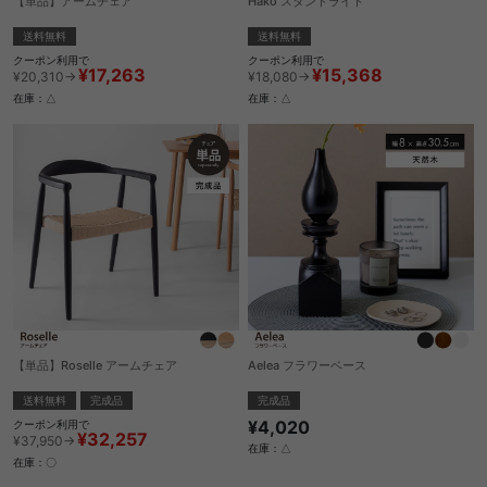
【単品】アームチェア
Hako スタンドライト
送料無料
送料無料
クーポン利用で
クーポン利用で
¥17,263
¥15,368
¥20,310→
¥18,080→
在庫：△
在庫：△
【単品】Roselle アームチェア
Aelea フラワーベース
送料無料
完成品
完成品
¥4,020
クーポン利用で
¥32,257
¥37,950→
在庫：△
在庫：〇