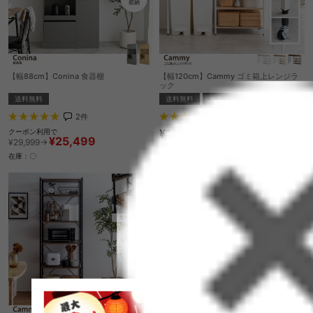
【幅88cm】Conina 食器棚
【幅120cm】Cammy ゴミ箱上レンジラ
ック
送料無料
送料無料
オススメ
2
件
24
件
¥14,999
クーポン利用で
¥25,499
¥29,999→
在庫：〇
在庫：〇