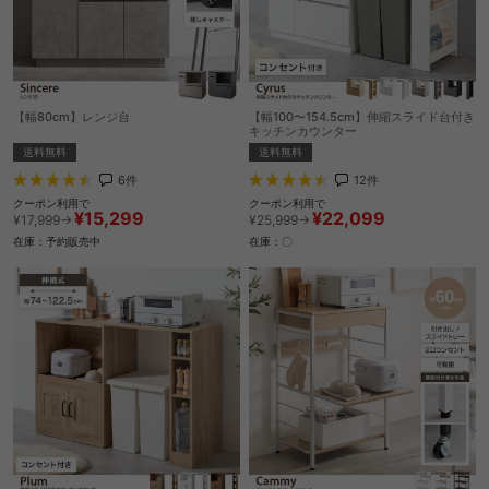
【幅80cm】レンジ台
【幅100〜154.5cm】伸縮スライド台付き
キッチンカウンター
送料無料
送料無料
6
件
12
件
クーポン利用で
クーポン利用で
¥15,299
¥22,099
¥17,999→
¥25,999→
在庫：予約販売中
在庫：〇