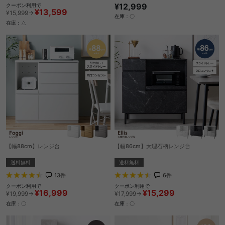
¥12,999
クーポン利用で
¥13,599
¥15,999→
在庫：〇
在庫：△
【幅88cm】レンジ台
【幅86cm】大理石柄レンジ台
送料無料
送料無料
13
件
6
件
クーポン利用で
クーポン利用で
¥16,999
¥15,299
¥19,999→
¥17,999→
在庫：〇
在庫：〇