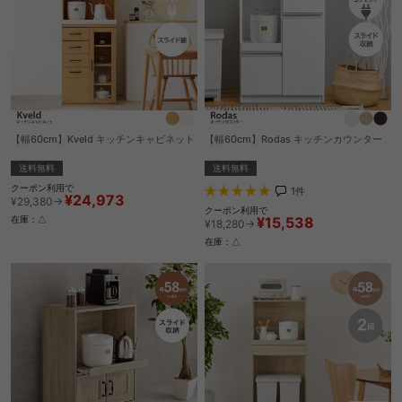
【幅60cm】Kveld キッチンキャビネット
【幅60cm】Rodas キッチンカウンター
送料無料
送料無料
クーポン利用で
1
件
¥24,973
¥29,380→
クーポン利用で
¥15,538
在庫：△
¥18,280→
在庫：△