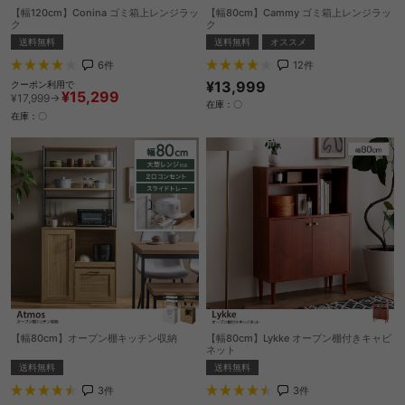
【幅120cm】Conina ゴミ箱上レンジラッ
【幅80cm】Cammy ゴミ箱上レンジラッ
ク
ク
送料無料
送料無料
オススメ
6
件
12
件
¥13,999
クーポン利用で
¥15,299
¥17,999→
在庫：〇
在庫：〇
【幅80cm】オープン棚キッチン収納
【幅80cm】Lykke オープン棚付きキャビ
ネット
送料無料
送料無料
3
件
3
件