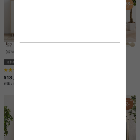
【幅86cm】Erin レンジ台
【幅58cm】Bure キャビネット
送料無料
オススメ
送料無料
26
件
1
件
¥13,999
クーポン利用で
¥15,393
¥18,110→
在庫：〇
在庫：△