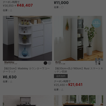
¥11,000
クーポン利用で
¥48,407
¥56,950→
在庫：〇
在庫：△
【幅22cm】Madeley カウンター下コー
【幅33cm×高さ160cm】Rusi スマートキ
ナーラック
ッチン収納
¥6,630
送料無料
クーポン利用で
在庫：△
¥21,641
¥25,460→
在庫：△