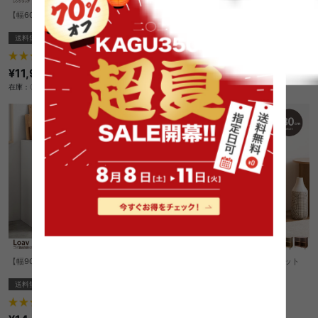
【幅60cm】Cammy レンジラック
【幅60cm】Topu コンパクトキッチン収
納
送料無料
オススメ
送料無料
5
件
6
件
¥11,999
¥12,999
在庫：〇
在庫：〇
【幅90cm】ゴミ箱収納付き食器棚
【幅80cm】Laura 引き戸キャビネット
送料無料
送料無料
2
件
6
件