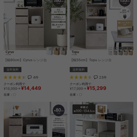
【幅60cm】Cyrus レンジ台
【幅55cm】Topu レンジ台
送料無料
送料無料
4
件
23
件
クーポン利用で
クーポン利用で
¥14,449
¥15,299
¥16,999→
¥17,999→
在庫：〇
在庫：〇