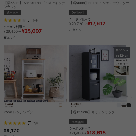
【幅58cm】 Karlskrona ゴミ箱上キッチ
【幅89cm】Rodas キッチンカウンター
ンラック
送料無料
送料無料
クーポン利用で
1
件
¥17,612
¥20,720→
クーポン利用で
¥25,007
在庫：△
¥29,420→
在庫：△
Pond レンジワゴン
【幅32.5cm】キッチンラック
送料無料
2
件
クーポン利用で
¥8,170
¥18,615
¥21,900→