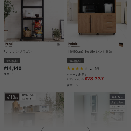
Pond レンジワゴン
【幅90cm】Keittio レンジ収納
送料無料
送料無料
¥14,140
1
件
在庫：〇
クーポン利用で
¥28,237
¥33,220→
在庫：△