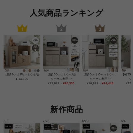
人気商品ランキング
【幅88cm】Plum レンジ台
【幅100cm】レンジ台
【幅60cm】Cyrus レンジ台
【幅55c
¥ 14,999
クーポン利用で
クーポン利用で
ク
¥23,999→
¥20,399
¥16,999→
¥14,449
¥17
新作商品
8/3
7/28
6/29
6/4