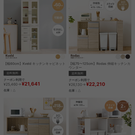
【幅60cm】Kveld キッチンキャビネット
【幅75〜125cm】Rodas 伸縮キッチンカ
ウンター
送料無料
送料無料
クーポン利用で
クーポン利用で
¥21,641
¥22,210
¥25,460→
¥26,130→
在庫：△
在庫：△