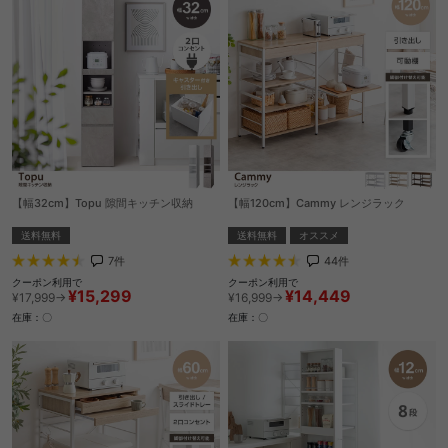
【幅32cm】Topu 隙間キッチン収納
【幅120cm】Cammy レンジラック
送料無料
送料無料
オススメ
7
件
44
件
クーポン利用で
クーポン利用で
¥15,299
¥14,449
¥17,999→
¥16,999→
在庫：〇
在庫：〇