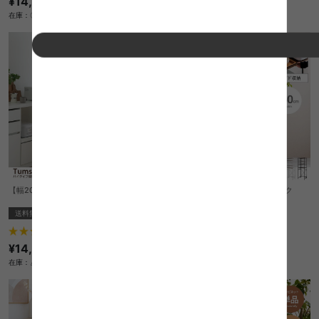
¥14,999
¥14,299
在庫：〇
在庫：〇
【幅20cm】Tumsae ハイタイプ隙間収納
【幅60cm】Cammy ゴミ箱上ラック
送料無料
送料無料
オススメ
5
件
14
件
¥14,999
¥10,799
在庫：△
在庫：△