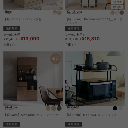
【幅58cm】Bure レンジ台
【幅58cm】 Karlskrona ゴミ箱上キッチ
ンラック
送料無料
送料無料
クーポン利用で
クーポン利用で
¥13,090
¥15,810
¥15,400→
¥18,600→
在庫：〇
在庫：△
【幅87cm】Moskosel キッチンラック
【幅56cm】BY CAGE レンジラック
送料無料
送料無料