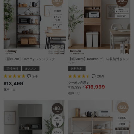
【幅80cm】Cammy レンジラック
【幅58cm】Keuken ゴミ箱収納付きレン
ジ台
送料無料
オススメ
送料無料
2
件
20
件
¥13,499
クーポン利用で
¥16,999
¥19,999→
在庫：△
在庫：〇