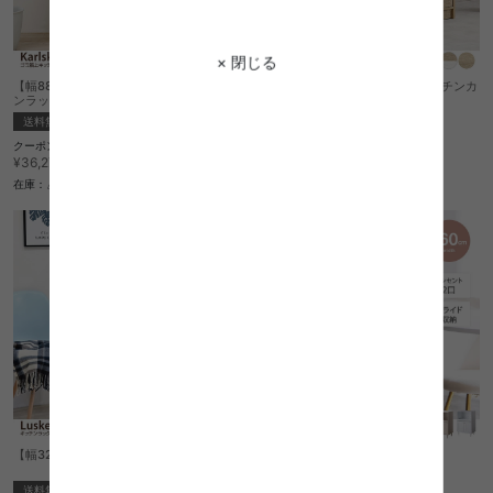
× 閉じる
【幅88cm】 Karlskrona ゴミ箱上キッチ
【幅74〜122cm】Bure 伸縮式キッチンカ
ンラック
ウンター
送料無料
送料無料
クーポン利用で
クーポン利用で
¥30,829
¥21,411
¥36,270→
¥25,190→
在庫：△
在庫：△
【幅32.5cm】キッチンラック
【幅60cm】Calan レンジ台
送料無料
送料無料
オススメ