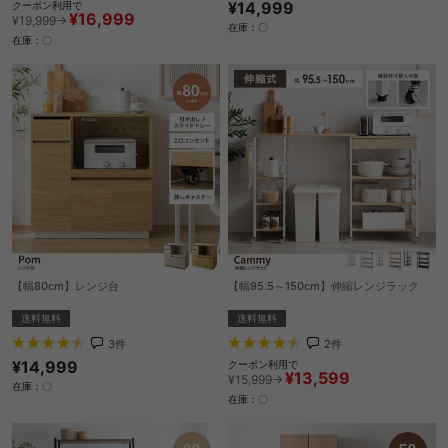
¥14,999
クーポン利用で
¥16,999
¥19,999→
在庫：〇
在庫：〇
【幅80cm】レンジ台
【幅95.5～150cm】伸縮レンジラック
送料無料
送料無料
3
件
2
件
¥14,999
クーポン利用で
¥13,599
¥15,999→
在庫：〇
在庫：〇