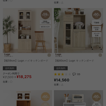
在庫：〇
在庫：△
【幅59cm】Lugn ハイキッチンボード
【幅60cm】Lugn キッチンボード
送料無料
送料無料
クーポン利用で
1
件
¥18,275
¥21,500→
¥14,560
在庫：〇
在庫：△