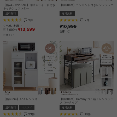
【幅74～122.5cm】伸縮スライド台付き
【幅60cm】コンセント付きレンジラック
キッチンカウンター
送料無料
送料無料
2
件
3
件
¥10,999
クーポン利用で
¥13,599
¥15,999→
在庫：〇
在庫：〇
【幅60cm】Aria レンジ台
【幅80cm】Cammy ゴミ箱上レンジラッ
ク ロータイプ
送料無料
オススメ
送料無料
33
件
18
件