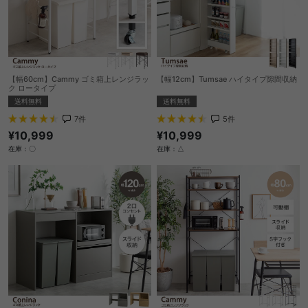
【幅60cm】Cammy ゴミ箱上レンジラッ
【幅12cm】Tumsae ハイタイプ隙間収納
ク ロータイプ
送料無料
送料無料
5
件
7
件
¥10,999
¥10,999
在庫：△
在庫：〇