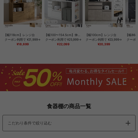
【幅118cm】レンジ台
【幅100〜154.5cm】伸縮スライド台付きキッチンカウンター
【幅100cm】レンジ台
クーポン利用で
¥21,999→
クーポン利用で
¥25,999→
クーポン利用で
¥23,999→
クーポ
¥18,699
¥22,099
¥20,399
食器棚の商品一覧
こだわり条件で絞り込む