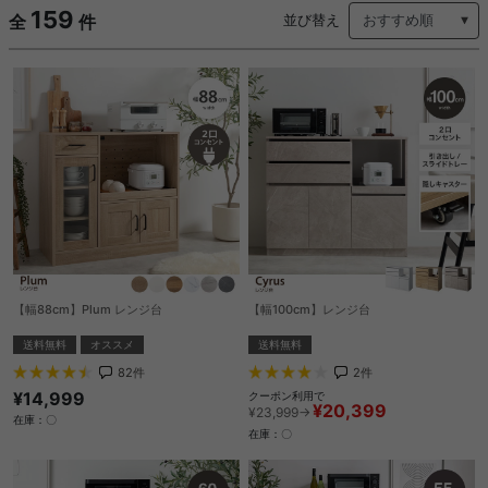
159
全
件
並び替え
【幅88cm】Plum レンジ台
【幅100cm】レンジ台
送料無料
オススメ
送料無料
82
件
2
件
¥14,999
クーポン利用で
¥20,399
¥23,999→
在庫：〇
在庫：〇