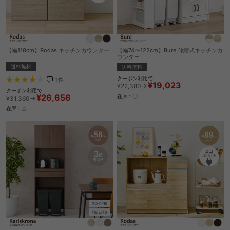
【幅118cm】Rodas キッチンカウンター
【幅74〜122cm】Bure 伸縮式キッチンカ
ウンター
送料無料
送料無料
クーポン利用で
1
件
¥19,023
¥22,380→
クーポン利用で
¥26,656
在庫：〇
¥31,360→
在庫：△