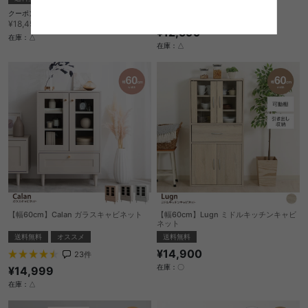
クーポン利用で
29
件
¥15,682
¥18,450→
¥12,599
在庫：△
在庫：△
【幅60cm】Calan ガラスキャビネット
【幅60cm】Lugn ミドルキッチンキャビ
ネット
送料無料
オススメ
送料無料
¥14,900
23
件
在庫：〇
¥14,999
在庫：△