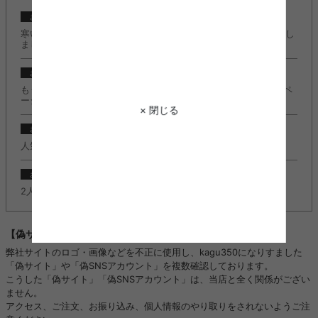
2024/10/23
お知らせ
寒い季節もこたつでぬくぬく快適に♪『こたつ特集』ページ公開し
ました。
2024/10/23
お知らせ
もうすぐクリスマスの季節！『クリスマスコレクション2024』ペ
ージ公開しました。
× 閉じる
2022/11/08
お知らせ
人気のＬ字デスク『Fine(ファイン)』に新カラー追加しました。
2022/11/08
お知らせ
2人掛けソファ『Moss(モス)』に新カラー追加しました。
【偽サイトにご注意ください】
弊社サイトのロゴ・画像などを不正に使用し、kagu350になりすました
「偽サイト」や「偽SNSアカウント」を複数確認しております。
こうした「偽サイト」「偽SNSアカウント」は、当店と全く関係がござい
ません。
アクセス、ご注文、お振り込み、個人情報のやり取りをされないようご注