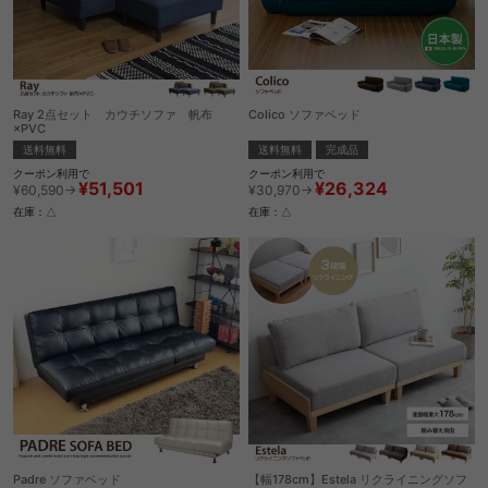
Ray 2点セット カウチソファ 帆布
Colico ソファベッド
×PVC
送料無料
完成品
送料無料
クーポン利用で
クーポン利用で
¥26,324
¥51,501
¥30,970→
¥60,590→
在庫：△
在庫：△
Padre ソファベッド
【幅178cm】Estela リクライニングソフ