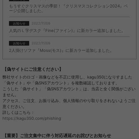
もうすぐクリスマスの季節！『クリスマスコレクション2024』ペ
ージ公開しました。
2022/11/08
お知らせ
人気のＬ字デスク『Fine(ファイン)』に新カラー追加しました。
2022/11/08
お知らせ
2人掛けソファ『Moss(モス)』に新カラー追加しました。
【偽サイトにご注意ください】
弊社サイトのロゴ・画像などを不正に使用し、kagu350になりすました
「偽サイト」や「偽SNSアカウント」を複数確認しております。
こうした「偽サイト」「偽SNSアカウント」は、当店と全く関係がござい
ません。
アクセス、ご注文、お振り込み、個人情報のやり取りをされないようご注
意ください。
詳しくはこちら：
https://kagu350.com/phishing
【重要】ご注文集中に伴う対応遅延のお詫びとお知らせ