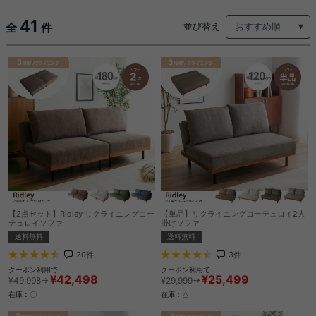
41
全
件
並び替え
【2点セット】Ridley リクライニングコー
【単品】リクライニングコーデュロイ2人
デュロイソファ
掛けソファ
送料無料
送料無料
20
件
3
件
クーポン利用で
クーポン利用で
¥42,498
¥25,499
¥49,998→
¥29,999→
在庫：〇
在庫：△