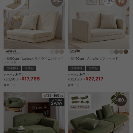
【幅90cm】Laiteux リクライニングソフ
【幅110cm】Amelie ソファベッド
ァベッド
送料無料
完成品
送料無料
完成品
クーポン利用で
クーポン利用で
¥27,217
¥17,765
¥32,020→
¥20,900→
在庫：△
在庫：△