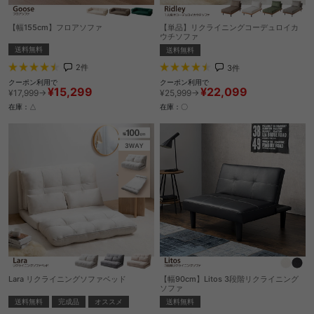
【幅155cm】フロアソファ
【単品】リクライニングコーデュロイカ
ウチソファ
送料無料
送料無料
2
件
3
件
クーポン利用で
クーポン利用で
¥15,299
¥22,099
¥17,999→
¥25,999→
在庫：△
在庫：〇
Lara リクライニングソファベッド
【幅90cm】Litos 3段階リクライニング
ソファ
送料無料
完成品
オススメ
送料無料