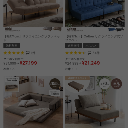
【幅174cm】リクライニングソファベッ
【幅171cm】Colton リクライニング式ソ
ド
ファベッド
送料無料
送料無料
オススメ
1
件
54
件
クーポン利用で
クーポン利用で
¥27,199
¥21,249
¥31,999→
¥24,999→
在庫：△
在庫：〇