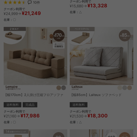
クーポン利用で
10
件
¥13,328
¥15,680→
クーポン利用で
¥21,249
在庫：△
¥24,999→
在庫：〇
【幅170cm】2人掛け圧縮フロアソファ
【幅85cm】Laiteux ソファベッド
送料無料
完成品
送料無料
クーポン利用で
クーポン利用で
¥17,986
¥18,300
¥21,160→
¥21,530→
在庫：〇
在庫：△