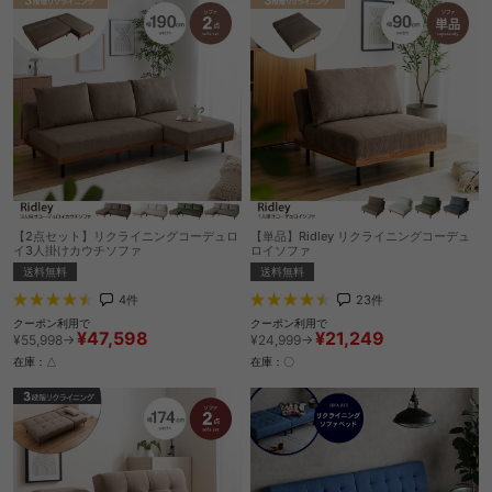
【2点セット】リクライニングコーデュロ
【単品】Ridley リクライニングコーデュ
イ3人掛けカウチソファ
ロイソファ
送料無料
送料無料
4
件
23
件
クーポン利用で
クーポン利用で
¥47,598
¥21,249
¥55,998→
¥24,999→
在庫：△
在庫：〇