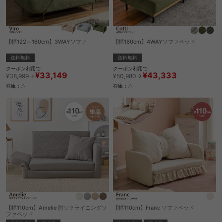
【幅122～160cm】3WAYソファ
【幅180cm】4WAYソファベッド
送料無料
送料無料
クーポン利用で
クーポン利用で
¥33,149
¥43,333
¥38,999→
¥50,980→
在庫：△
在庫：△
【幅110cm】Amelie 肘リクライニングソ
【幅110cm】Franc ソファベッド
ファベッド