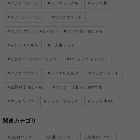
ソファ フレーム
ソファ シングル
ソファ 脚
スツール ベージュ
ソファ ポケット
ソファ グリーン おしゃれ
ソファ 安い おしゃれ
インテリア 水色
一人用 ソファ
リクライニング ローソファ
ローソファ インテリア
ソファ ブラウン
ソファ 6 人 掛け
ソファー レッド
玄関 椅子 おしゃれ
ソファ 一人暮らし おすすめ
マット ソファ
ソファー ブラック
ソファ 小さい
関連カテゴリ
1人掛けソファー
2人掛けソファー
3人掛けソファー