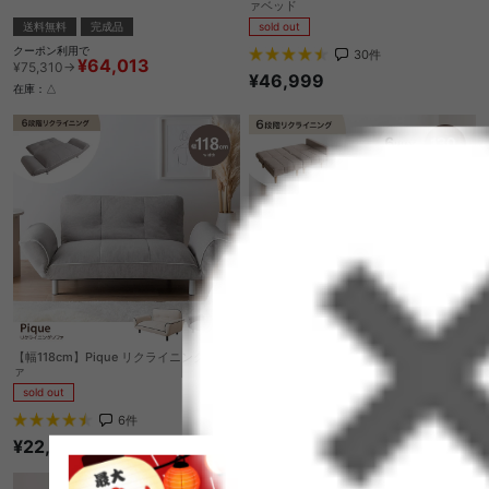
ァベッド
送料無料
完成品
sold out
クーポン利用で
30
件
¥64,013
¥75,310→
¥46,999
在庫：△
【幅118cm】Pique リクライニングソフ
【幅130cm】Sourire リクライニング式コ
ァ
ンパクトソファベッド
sold out
sold out
6
件
7
件
¥22,049
¥23,999