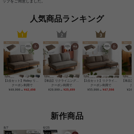
ップをご用意しました。
人気商品ランキング
【2点セット】Ridley リクライニングコーデュロイソファ
【単品】リクライニングコーデュロイ2人掛けソファ
【2点セット】リクライニングコーデュロイ3人掛けカウチソファ
クーポン利用で
クーポン利用で
クーポン利用で
ク
¥49,998→
¥42,498
¥29,999→
¥25,499
¥55,998→
¥47,598
¥24
新作商品
8/7
6/25