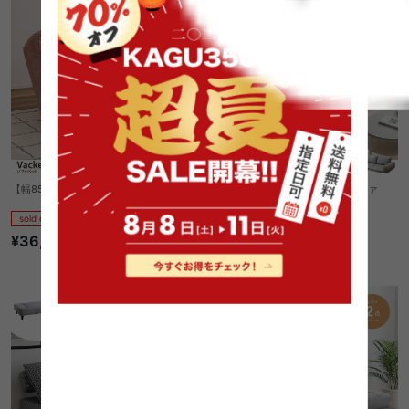
【幅85cm】Vacker ソファベッド
【幅180cm】Puuteri フロアーソファ
sold out
sold out
¥36,270
5
件
¥27,999