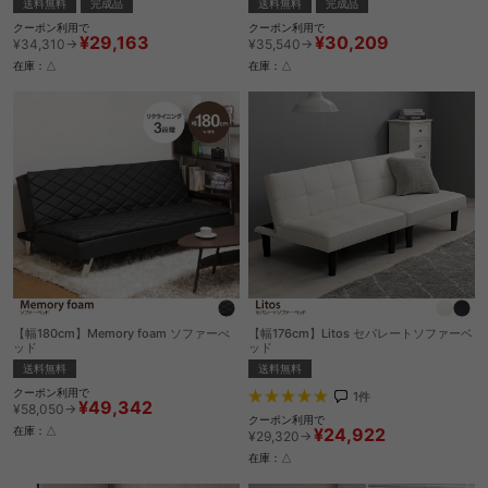
送料無料
完成品
送料無料
完成品
クーポン利用で
クーポン利用で
¥30,209
¥29,163
¥35,540→
¥34,310→
在庫：△
在庫：△
【幅180cm】Memory foam ソファーべ
【幅176cm】Litos セパレートソファーベ
ッド
ッド
送料無料
送料無料
クーポン利用で
1
件
¥49,342
¥58,050→
クーポン利用で
¥24,922
在庫：△
¥29,320→
在庫：△