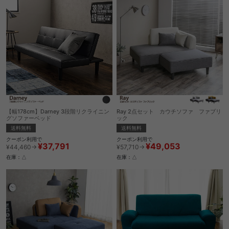
【幅178cm】Darney 3段階リクライニン
Ray 2点セット カウチソファ ファブリ
グソファーベッド
ック
送料無料
送料無料
クーポン利用で
クーポン利用で
¥37,791
¥49,053
¥44,460→
¥57,710→
在庫：△
在庫：△