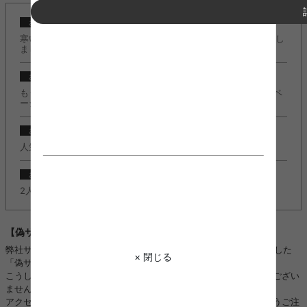
2024/10/23
お知らせ
寒い季節もこたつでぬくぬく快適に♪『こたつ特集』ページ公開し
ました。
2024/10/23
お知らせ
もうすぐクリスマスの季節！『クリスマスコレクション2024』ペ
ージ公開しました。
2022/11/08
お知らせ
人気のＬ字デスク『Fine(ファイン)』に新カラー追加しました。
2022/11/08
お知らせ
2人掛けソファ『Moss(モス)』に新カラー追加しました。
【偽サイトにご注意ください】
弊社サイトのロゴ・画像などを不正に使用し、kagu350になりすました
× 閉じる
「偽サイト」や「偽SNSアカウント」を複数確認しております。
こうした「偽サイト」「偽SNSアカウント」は、当店と全く関係がござい
ません。
アクセス、ご注文、お振り込み、個人情報のやり取りをされないようご注