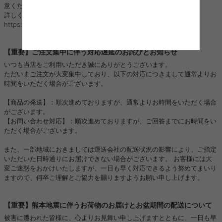
意ください。
詳しくはこちら：
https://kagu350.com/phishing
【重要】ご注文集中に伴う対応遅延のお詫びとお知らせ
いつも当店をご利用いただき誠にありがとうございます。
ただいまご注文が大変集中しており、以下の対応につきまして通常よりお
時間をいただく場合がございます。
【商品の発送】：順次進めておりますが、通常よりお時間をいただく場合
がございます。
【お問い合わせ対応】：順次進めておりますが、ご回答までにお時間をい
ただく場合がございます。
また、一部地域におきましては運送会社の配送状況の影響により、ご指定
いただいた日時通りにお届けできない場合がございます。 お客様には大
変ご迷惑をおかけいたしますが、一日も早く対応できるよう努めてまいり
ますので、何卒ご理解とご協力を賜りますようお願い申し上げます。
【重要】熊本地震に伴うお荷物のお届けとお盆期間の配送について
被害に遭われた皆様に、心よりお見舞い申し上げますとともに、一日も早