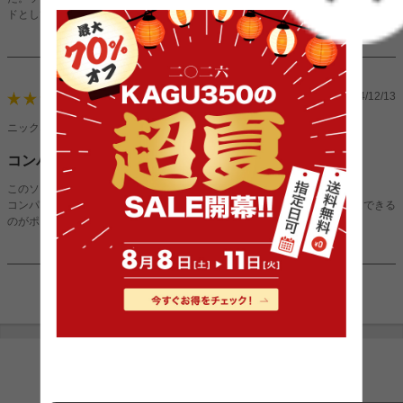
ドとして使っています。
続きを見る
どこのソファか聞かれたのでおすすめしておきました～
ナチュラルなデザインで、私の部屋にもぴったり合い大満足です！
2024/12/13
4
ニックネーム：moeさん（女性）
コンパクトでも贅沢なリラックス空間ができました！
このソファのおかげでリビングが一気に居心地のいい空間になりました！
コンパクトで場所を取らないのに、リクライニングでしっかりリラックスできる
のがポイント高い！休日はここでゴロゴロするのが定番になりました。
1件〜7件（全7件）
INFORMATION