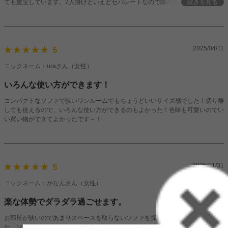
ても重宝しています。2人掛けといえどセパレートなので隣の人の振動もないし
続きを見る
のんびり座れます。もう一つ買おうか検討中です
2025/04/11
5
ニックネーム：uraさん（女性）
いろんな使い方ができます！
コンパクトなソファで狭いワンルームでもちょうどいいサイズ感でした！切り離
しても使えるので、いろんな使い方ができるのもよかった！色味も可愛いのでい
い買い物ができてよかったです～！
2025/01/31
5
ニックネーム：かなんさん（女性）
楽な体勢でダラダラ過ごせます。
お部屋が狭いのであまりスペースを取らないソファを探していてこれに決めまし
た。ソファとベッドが一台で両方使えるので、友達が泊りに来たときは簡易ベッ