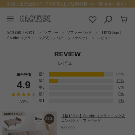
お買い上げ金額が11,000円以上で送料無料（※一部地域を除く）
家具350【公式】
ソファー
ソファーベッド
【幅130cm】
Sourire リクライニング式コンパクトソファベッド
レビュー
REVIEW
レビュー
星5
86%
総合評価
星4
14%
4.9
星3
0%
星2
0%
星1
0%
(7件)
【幅130cm】Sourire リクライニング式
コンパクトソファベッド
¥23,999