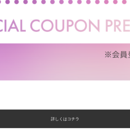
キーワード
価格
円～
カラー
ALL
素材
ALL
天然木
アイアン
ガラス
ラタン
ベロア
コーデュロイ
スタイル
ALL
ナチュラル
北欧
モダン
モノト
詳細
あす着
送料無料
完成品
指定した条件をクリア
この
詳しくはコチラ