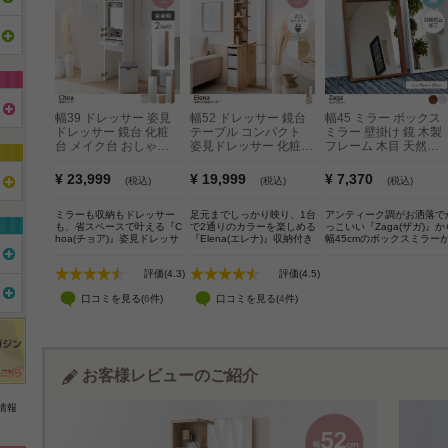
幅39 ドレッサー 姿見
幅52 ドレッサー 鏡台
幅45 ミラー ボックス
ドレッサー 鏡台 化粧
テーブル コンパクト
ミラー 壁掛け 鏡 木製
台 メイク台 おしゃれ
姿見ドレッサー 化粧台
フレーム 木目 天然木
おすすめ 安い 全身鏡
ミニ メイク台 収納付
アンティーク調 レトロ
大容量収納 隠し収納
き 2口コンセント付き
コンパクト スタイリッ
¥ 23,999
¥ 19,999
¥ 7,370
(税込)
(税込)
(税込)
可愛い コンパクト ス
可愛い デスク コスメ
シュ 小物置き インテ
リム 引き出し スライ
化粧机 スリム 小さい
リア 強化ガラス
ミラーも収納もドレッサー
足元までしっかり映り、1台
アンティーク調がお洒落で
ドテーブル 可動棚 化
全身鏡 サイドフック
も、省スペースで叶える『C
で2通りのカラーを楽しめる
っこいい『Zaga(ザガ)』か
粧机 スツール コスメ
チェスト 引き出し ス
hoa(チョア)』姿見ドレッサ
『Elena(エレナ)』収納付き
幅45cmのボックスミラー
サイドフック スタンド
タンドミラー バイカラ
ー。扉を閉じれば全身ミラ
姿見ドレッサー。全身が映る
登場しました。ミラーには
ミラー 身支度 一人暮
ー 一人暮らし ワンル
ー、開ければ大容量収納付き
大きな鏡と大容量の収納スペ
飛散防止加工のされた強化
らし ワンルーム 大人
ーム 大人女子 メイク
評価(4.3)
評価(4.5)
のメイクスペースに早変わ
ースはヘアセットやメイクア
ラスを使用している為、万
女子 メイクボックス
ボックス ヘアメイク
り。鏡裏やスツール内など見
ップを効率よく進めることが
一落としても安全に使って
えない場所にもたっぷり収納
口コミを見る(
6
件)
でき、毎日の忙しい朝にもピ
口コミを見る(
4
件)
ただけます。フレームには
ヘアメイク
おしゃれ おすすめ 安
を備え、コスメはもちろんア
ッタリ。また、コンパクトで
天然木の中でも軽量な桐を
い
イロンなどの美容家電もすっ
スリムな設計なので、1人暮
用しており、高温多湿な環
きり収納いただけます。さら
らしやワンルームにも置きや
でも強い性質を持っていま
に引き出しとスライドテーブ
すくなっています。
す。そのため、無垢材でも
ル付きで、道具を広げても快
形しづらく、カビにも強い
適に使える設計。毎日のメイ
お客様レビューのご紹介
で水場にも適しています。
クを心地よく整える、こだわ
りの1台です。
情報