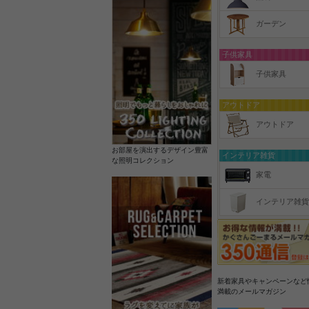
ガーデン
子供家具
子供家具
アウトドア
アウトドア
お部屋を演出するデザイン豊富
インテリア雑貨
な照明コレクション
家電
インテリア雑貨
新着家具やキャンペーンなど
満載のメールマガジン