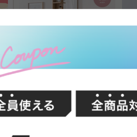
FFク
Elena 収納付姿見ドレッサー
Esqu
¥19,999
送料無料
送料無
いいドレッサー
大
もももさん
一人暮らし用に “コンパクトだけど収納力あるドレッ
戸建て
サー” を探していて購入しました。姿見ミラー付き＆
な家具
イン