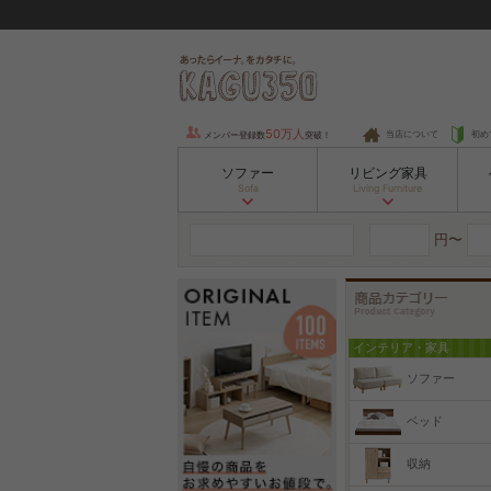
50万人
当店について
初め
メンバー登録数
突破！
ソファー
リビング家具
Sofa
Living Furniture
円〜
インテリア・家具
ソファー
ベッド
収納