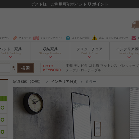
0
ゲスト
様
ご利用可能ポイント
ポイント
ての方へ
マイページ
ショッピングガイド
よくあるご質問
返品・キャンセルについて
ベッド・家具
収納家具
デスク・チェア
インテリア照
Bed & Bedding
Storage Furniture
Desk & Chair
Interior Lighting
本棚
テレビ台
ゴミ箱
マットレス
ドレッサー
円
テーブル
ローテーブル
家具350【公式】
インテリア雑貨
ミラー