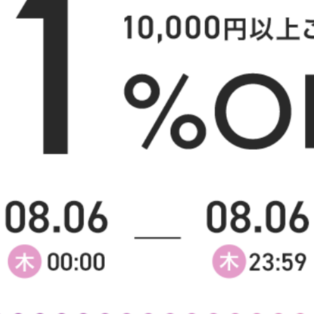
収納付きで、メイク〜身支度まで一気に済ませられる
きなの
様へ
のが便利です。 組立は大変でしたが、ここまで安い
探して
なら納得です
した。
ます。
く使え
ミラーの商品一覧