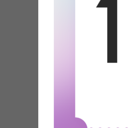
テリアにお悩みの法人のお客
ポイントシステムとは
特定商取引法について
メーカー様へのご案内
メディアへのリース
サイトマップ
お役立ち情報
どうする？不要家具！
家具お部屋に入る？
コーデテクニック
インテリア用語辞典
素材用語辞典
営業日カレンダー
2026年 8月
日
月
火
水
木
金
土