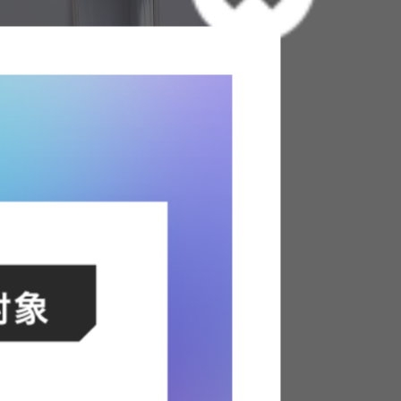
el ミラー 立て掛けタイプ90cm×180cm
¥26,830
料
きい！
まきまきさん
に引っ越したので 記念になるような、象徴的
が欲しいと思っていました。 夫婦共に服が好