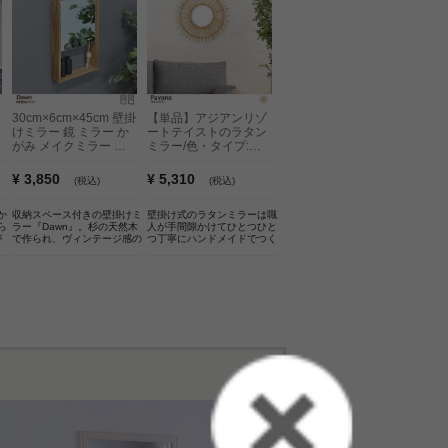
30cm×6cm×45cm 壁掛
【単品】アジアンリゾ
けミラー 鏡 ミラー か
ートテイストのラタン
がみ メイクミラー 化
ミラー/色・タイプ:ナ
粧鏡 ルームミラー 収
チュラル
納 収納付き おしゃれ
¥ 3,850
¥ 5,310
(税込)
(税込)
おしゃれ家具 オシャレ
か
収納スペース付きの壁掛けミ
壁掛け式のラタンミラーは職
ら
ラー『Dawn』。杉の天然木
人が手間隙かけてひとつひと
が
で作られ、ヴィンテージ感の
つ丁寧にハンドメイドでつく
、
風合いを感じられます。ま
っています。壁にひとつ飾る
ガ
た、ちょっとした収納スペー
だけで存在感があり、お部屋
が
スがあるので、ハンドボトル
の雰囲気ががらりと一変。ラ
い
や香水など軽いものを置くこ
タン素材のソファなどと組み
、
と可能。カラーはナチュラル
合わせてコーディネートする
使
とブラウンの2種類があり、
とより統一感が演出されます
境
お部屋のインテリアやテイス
◎ 海外のリゾートホテルの
トに合わせてお選びいただく
ような空間に。心身共にリラ
変
ことができます。
ックスできる空間つくり、ま
の
ずはミラーからはじめてみま
せんか。