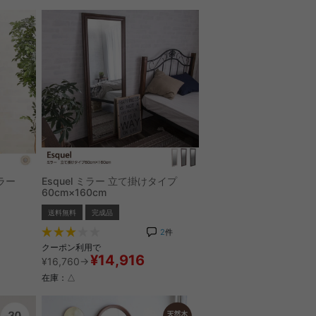
ラー
Esquel ミラー 立て掛けタイプ
60cm×160cm
送料無料
完成品
2
件
クーポン利用で
¥14,916
¥16,760→
在庫：△