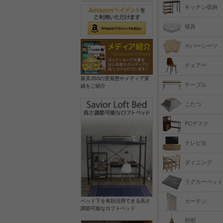
キッチン収納
寝具
カバーシーツ
チェアー
家具350の受賞歴やメディア実
テーブル
績をご紹介
こたつ
PCデスク
テレビ台
ダイニング
ラグカーペット
カーテン
ベッド下を有効活用できる高さ
調節可能なロフトベッド
照明