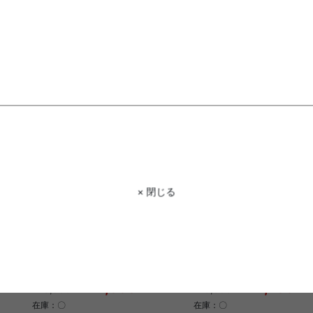
35
全
件
× 閉じる
【幅39cm】Choa 姿見ドレッサー
Elena 収納付姿見ドレッサ
送料無料
あす着
送料無料
6
件
クーポン利用で
クーポン利用で
¥21,359
¥17,799
¥23,999→
¥19,999→
在庫：〇
在庫：〇