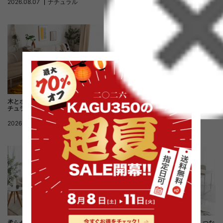
2026.08.07
ナチュラル
2026.07.28
ナチュラル
木とホワイトが調和する、明るいナ
間仕切り収納で空間をゆるやかに分
チュラルスタイル
けるワンルームコーディネート
2026.07.21
ナチュラル
2026.06.25
ナチュラル
くつろぎと食事空間をやさしくつな
柔らかなトーンで統一された、居心