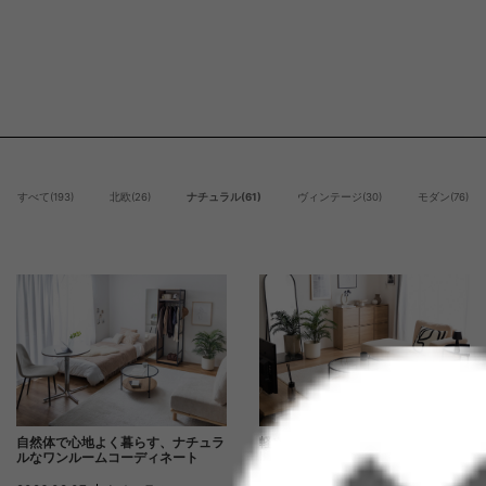
すべて(193)
北欧(26)
ナチュラル(61)
ヴィンテージ(30)
モダン(76)
自然体で心地よく暮らす、ナチュラ
軽やかに整えるナチュラルモダン空
ルなワンルームコーディネート
間