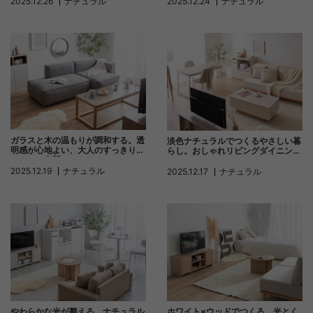
2025.12.26
ナチュラル
2025.12.24
ナチュラル
ガラスと木の温もりが調和する。透
淡色ナチュラルでつくるやさしい暮
明感が心地よい、大人のすっきりナ
らし。おしゃれリビングダイニング
チュラル空間
コーディネート
2025.12.19
ナチュラル
2025.12.17
ナチュラル
ホワイト×ウッドでつくる、光とく
やわらかな光が整える、ナチュラル