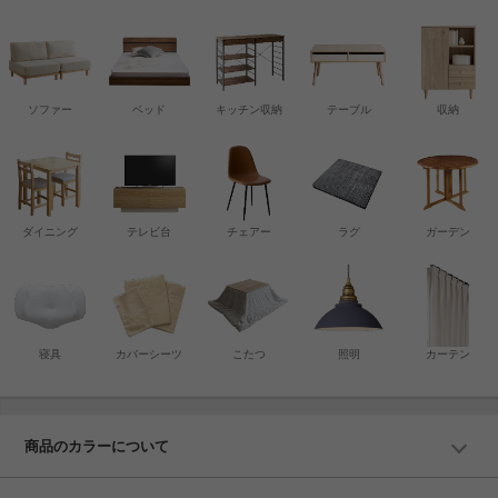
ソファー
ベッド
キッチン収納
テーブル
収納
ダイニング
テレビ台
チェアー
ラグ
ガーデン
寝具
カバーシーツ
こたつ
照明
カーテン
商品のカラーについて