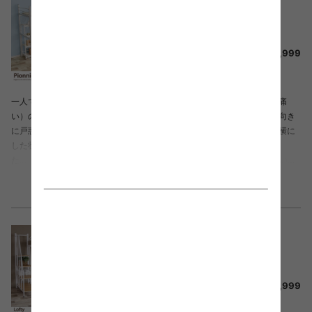
いいと思います
【シングル】 Pionnier ロフトパイプベッド
¥26,999
送料無料
一人で組み立てましたが、付属の工具は小さくて使いづらかった（手が痛
い）ので自前の工具を使いました。説明書の図が小さく波ワッシャーの向き
に戸惑いましたが、他は問題なく組み上げられました。一人だったので横に
した状態で組み上げた為、重たいベッドを起き上がらせるのに大変でし
た…。できれば二人以上で組み上げるのがいいと思います。 まだ寝てはいま
せんが、グラグラ感も無く良いと思います。 配送の方も丁寧な対応で感心し
もっと見る
ました。
買って良かった
【シングル】 Lofty 階段付きロフトベッド
¥11,999
送料無料