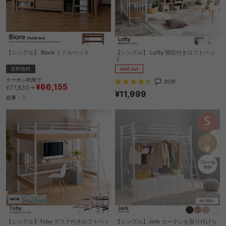
【シングル】 Biore ミドルベッド
【シングル】 Lofty 階段付きロフトベッ
ド
送料無料
sold out
クーポン利用で
35
件
¥66,155
¥77,830→
¥11,999
在庫：△
【シングル】Toby デスク付きロフトベッ
【シングル】Jork カーテンを取り付けら