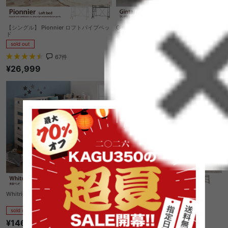
【シングル】 Pionnier ロフトパイプベッ
Gintan ランドセルラック付き木目調シス
ド
テムベッド
sold out
sold out
¥159,120
67
件
¥26,999
Whitriple 多段ベッド
【シングル】 Belize ハイベッド
sold out
sold out
¥146,520
¥56,410