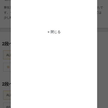
寮生活の息子の為に購入しました。 注文してから届くまでとても早かったで
す。 何よりも丈夫で見た目もカッコいい 息子も大喜びでした。 組み立ては
少し時間はかかりましたが 問題なく組み立てられました。
× 閉じる
2段ベッドをカラーから絞り込む
ALL
ホワイト
ブラック
ブラウン
ナチュラル
ピンク
2段ベッドを価格から絞り込む
ALL
〜39,999円
40,000円〜59,999円
60,000円〜79,999円
80,000円〜99,999円