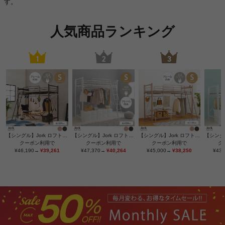
す。
人気商品ランキング
【シングル】Jork ロフトベッド ハイタイプ
【シングル】Jork ロフトベッド スーパーハイタイプ
【シングル】Jork ロフトベッド ミドルタイプ
クーポン利用で
クーポン利用で
クーポン利用で
ク
¥46,190→
¥39,261
¥47,370→
¥40,264
¥45,000→
¥38,250
¥43