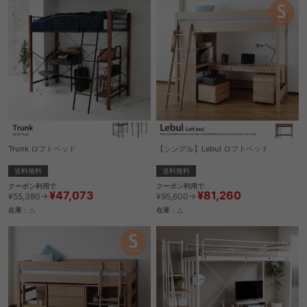
Trunk ロフトベッド
【シングル】Lebul ロフトベッド
送料無料
送料無料
クーポン利用で
クーポン利用で
¥47,073
¥81,260
¥55,380→
¥95,600→
在庫：△
在庫：△