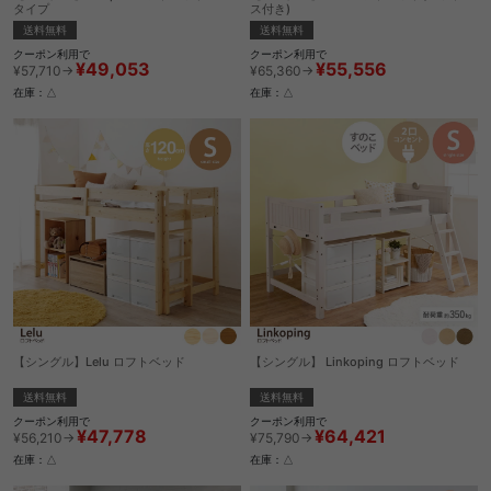
タイプ
ス付き)
送料無料
送料無料
クーポン利用で
クーポン利用で
¥49,053
¥55,556
¥57,710→
¥65,360→
在庫：△
在庫：△
【シングル】Lelu ロフトベッド
【シングル】 Linkoping ロフトベッド
送料無料
送料無料
クーポン利用で
クーポン利用で
¥47,778
¥64,421
¥56,210→
¥75,790→
在庫：△
在庫：△