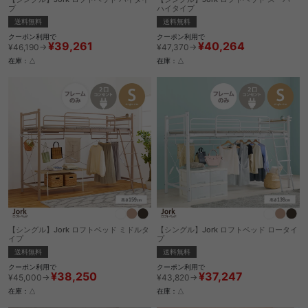
プ
ハイタイプ
送料無料
送料無料
クーポン利用で
クーポン利用で
¥39,261
¥40,264
¥46,190→
¥47,370→
在庫：△
在庫：△
【シングル】Jork ロフトベッド ミドルタ
【シングル】Jork ロフトベッド ロータイ
イプ
プ
送料無料
送料無料
クーポン利用で
クーポン利用で
¥38,250
¥37,247
¥45,000→
¥43,820→
在庫：△
在庫：△