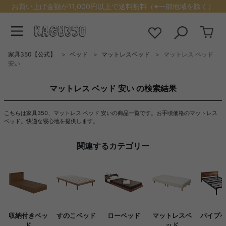
お買い上げ金額が11,000円以上で送料無料（※一部地域を除く）
家具350【公式】
ベッド
マットレスベッド
マットレス ベッド
安い
マットレス ベッド 安い の検索結果
こちらは家具350、マットレス ベッド 安いの商品一覧です。お手頃価格のマットレス
ベッド。快適な寝心地を提供します。
関連するカテゴリー
収納付きベッ
すのこベッド
ローベッド
マットレスベ
パイプ
ド
ッド