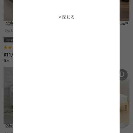
× 閉じる
【セミダブル】Knok パイプすのこベッド
【シングル】Coroa フロアベッド
送料無料
送料無料
オススメ
4
件
13
件
¥11,999〜
¥12,999〜
在庫：〇
在庫：△