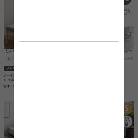
【ダブル】Pitara マットレス
【セミダブル】Knok パイプすのこベッド
(マットレス付き)
送料無料
完成品
送料無料
クーポン利用で
5
件
¥15,691
¥18,460→
クーポン利用で
¥20,382
在庫：〇
¥23,979→
在庫：〇