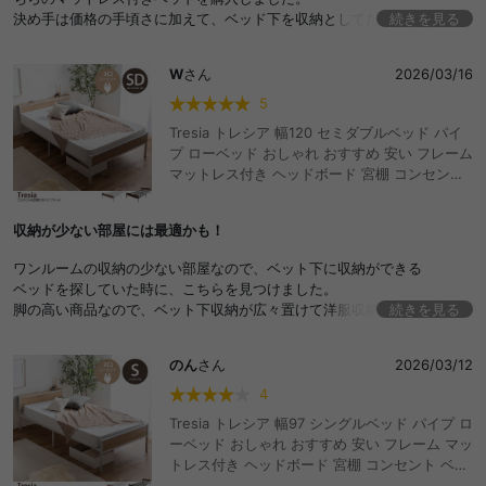
決め手は価格の手頃さに加えて、ベッド下を収納としてたくさん使えそ
続きを見る
うなところ、コンセント付きの便利さ、そしてコンパクトな梱包です。
廊下が少し狭い部屋なので、本体もマットレスもコンパクトに届いたの
W
さん
2026/03/16
はとても助かりました。
まだ設置したばかりで本格的には使えていませんが、これからの新生活
5
が楽しみです。
Tresia トレシア 幅120 セミダブルベッド パイ
プ ローベッド おしゃれ おすすめ 安い フレーム
マットレス付き ヘッドボード 宮棚 コンセント
ベッド下収納 コンパクト かわいい かっこいい
湿気対策 ポケットコイル 通気性 一人暮らし ワ
収納が少ない部屋には最適かも！
ンルーム ポケットコイル 2段階 高さ調節 通気
性
ワンルームの収納の少ない部屋なので、ベット下に収納ができる
ベッドを探していた時に、こちらを見つけました。
脚の高い商品なので、ベット下収納が広々置けて洋服収納が
続きを見る
まとまりました！このベットにしてよかった！
のん
さん
2026/03/12
4
Tresia トレシア 幅97 シングルベッド パイプ ロ
ーベッド おしゃれ おすすめ 安い フレーム マッ
トレス付き ヘッドボード 宮棚 コンセント ベッ
ド下収納 コンパクト 小さい かわいい かっこい