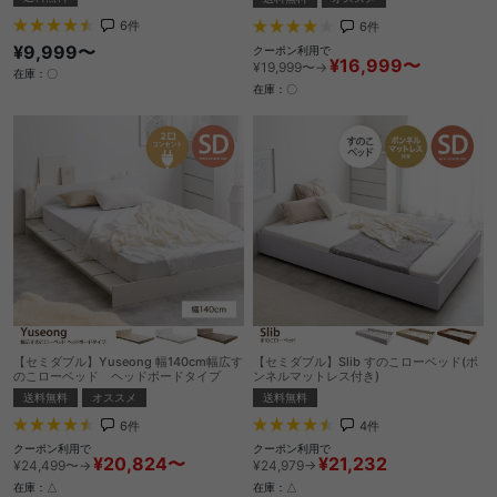
6
件
6
件
¥9,999〜
クーポン利用で
¥16,999〜
¥19,999〜→
在庫：〇
在庫：〇
【セミダブル】Yuseong 幅140cm幅広す
【セミダブル】Slib すのこローベッド(ボ
のこローベッド ヘッドボードタイプ
ンネルマットレス付き)
送料無料
オススメ
送料無料
6
件
4
件
クーポン利用で
クーポン利用で
¥20,824〜
¥21,232
¥24,499〜→
¥24,979→
在庫：△
在庫：△