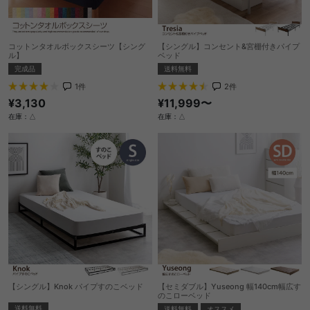
コットンタオルボックスシーツ【シング
【シングル】コンセント&宮棚付きパイプ
ル】
ベッド
完成品
送料無料
1
件
2
件
¥3,130
¥11,999〜
在庫：△
在庫：△
【シングル】Knok パイプすのこベッド
【セミダブル】Yuseong 幅140cm幅広す
のこローベッド
送料無料
送料無料
オススメ