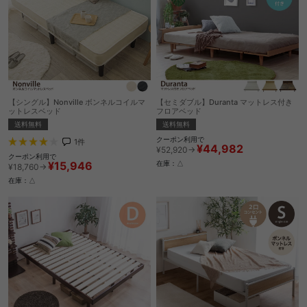
【シングル】Nonville ボンネルコイルマ
【セミダブル】Duranta マットレス付き
ットレスベッド
フロアベッド
送料無料
送料無料
クーポン利用で
1
件
¥44,982
¥52,920→
クーポン利用で
¥15,946
在庫：△
¥18,760→
在庫：△