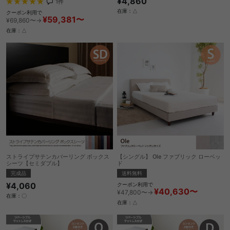
¥4,860
1
件
在庫：△
クーポン利用で
¥59,381〜
¥69,860〜→
在庫：△
ストライプサテンカバーリング ボックス
【シングル】 Ole ファブリック ローベッ
シーツ【セミダブル】
ド
完成品
送料無料
¥4,060
クーポン利用で
¥40,630〜
¥47,800〜→
在庫：〇
在庫：△