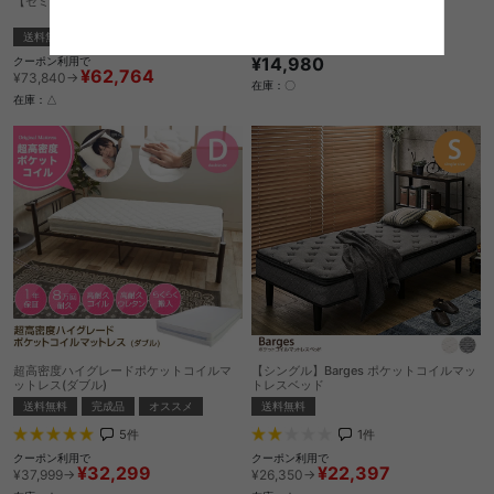
【セミダブル】Othello ベッドフレーム
ボンネルコイルマットレス(ダブル)
送料無料
送料無料
完成品
オススメ
¥14,980
クーポン利用で
¥62,764
¥73,840→
在庫：〇
在庫：△
超高密度ハイグレードポケットコイルマ
【シングル】Barges ポケットコイルマッ
ットレス(ダブル)
トレスベッド
送料無料
完成品
オススメ
送料無料
5
件
1
件
クーポン利用で
クーポン利用で
¥32,299
¥22,397
¥37,999→
¥26,350→