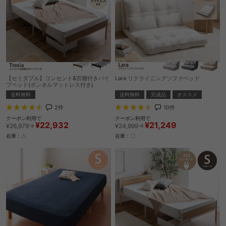
【セミダブル】コンセント&宮棚付きパイ
Lara リクライニングソファベッド
プベッド(ボンネルマットレス付き)
送料無料
完成品
オススメ
送料無料
10
件
2
件
クーポン利用で
クーポン利用で
¥21,249
¥22,932
¥24,999→
¥26,979→
在庫：〇
在庫：△