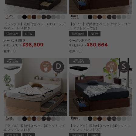
【シングル】収納付きベッド(リバーシブ
【ダブル】収納付きベッド(ポケットコイ
ルマットレス付き)
ルマットレス付き)
送料無料
NEW
送料無料
NEW
クーポン利用で
クーポン利用で
¥36,609
¥60,664
¥43,070→
¥71,370→
在庫：〇
在庫：〇
【ダブル】収納付きベッド(ポケットコイ
【シングル】収納付きベッド(ポケットコ
ルマットレス付き)
イルマットレス付き)
送料無料
NEW
送料無料
NEW