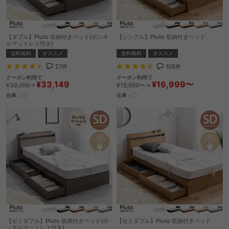
【ダブル】Pluto 収納付きベッド(ボンネ
【シングル】Pluto 収納付きベッド
ルマットレス付き)
送料無料
オススメ
送料無料
オススメ
105
件
27
件
クーポン利用で
クーポン利用で
¥16,999〜
¥33,149
¥19,999〜→
¥38,999→
在庫：〇
在庫：〇
【セミダブル】Pluto 収納付きベッド(ボ
【セミダブル】Pluto 収納付きベッド
ンネルマットレス付き)