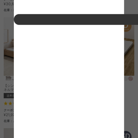
¥26,044
¥19,422
¥30,640→
¥22,850→
在庫：〇
在庫：〇
【シングル】Slib すのこローベッド(ボン
【ダブル】Pitara 敷きパッド
ネルマットレス付き)
完成品
送料無料
¥6,370
4
件
在庫：〇
クーポン利用で
¥18,682
¥21,979→
在庫：△