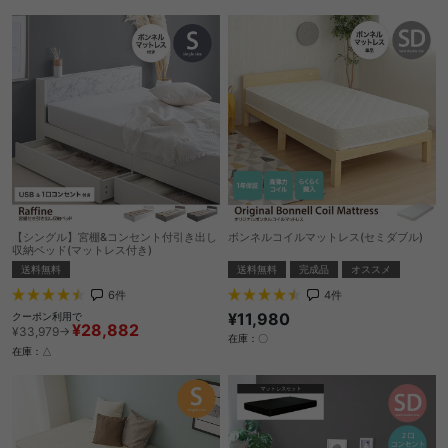
【シングル】宮棚&コンセント付引き出し
ボンネルコイルマットレス(セミダブル)
収納ベッド(マットレス付き)
送料無料
完成品
オススメ
送料無料
4
件
6
件
¥11,980
クーポン利用で
¥28,882
¥33,979→
在庫：〇
在庫：△