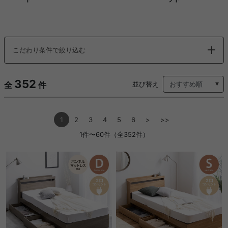
こだわり条件で絞り込む
352
全
件
並び替え
1
2
3
4
5
6
>
>>
1件〜60件（全352件）