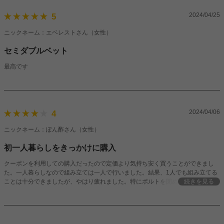
2024/04/25
5
ニックネーム：エベレストさん（女性）
セミダブルベット
最高です
2024/04/06
4
ニックネーム：ぽん酢さん（女性）
初一人暮らしをきっかけに購入
クーポンを利用しての購入だったので定価より気持ち安く買うことができまし
た。一人暮らしなので組み立ては一人で行いました。結果、1人でも組み立てる
ことは十分できましたが、やはり疲れました。特にボルトを閉める際はかなりの
続きを見る
力が必要になるので休み休み作業する事をオススメします。ですが、色味やデザ
インはかなり好みですし完成したら達成感を感じます！ 頭のところに二口コン
セントやちょっとした物置スペースがあるのも嬉しいです！