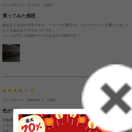
ニックネーム：もーさん（女性）
買ってみた感想
組み立てるのが苦手ですが、一つ一つに数字や、アルファベットが書いてあって
とても組み立てやすかったです。
ベットの下にも収納ケースがあるので便利です！
2023/08/26
4
ニックネーム：Sasariさん（女性）
色が素敵
画像通りの素敵な色でした。組み立てはとにかく重いのでそれが大変ですが、ネ
ジを止める箇所がちゃんとしているので曲がったりせず素人でも綺麗に止められ
ます。
続きを見る