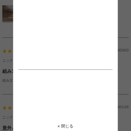
立てなので大丈夫と思います。少し残念なのは化粧板にハゲがあったぐらいか
な。目立たないとこやしOKにして星４つです。
2023/03/03
3
ニックネーム：トリケラトプスさん（男性）
組み立て大変
組み立てるのに5時間かかった。デザインはかっこいいので我慢
2023/01/28
4
ニックネーム：ぱんさん（女性）
× 閉じる
意外と！