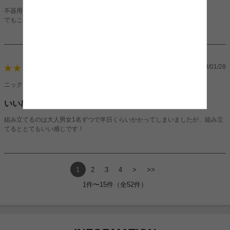
不器用な大人2人でも2時間ほどかかりました笑
でもこの値段でこのクオリティは満足です笑
2023/01/28
5
ニックネーム：まりおさん（女性）
いい感じ！
組み立てるのは大人男女1名ずつで半日くらいかかってしまいましたが、組み立
てるととてもいい感じです！
1
2
3
4
>
>>
1件〜15件（全52件）