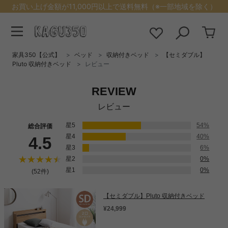
お買い上げ金額が11,000円以上で送料無料（※一部地域を除く）
家具350【公式】
ベッド
収納付きベッド
【セミダブル】
Pluto 収納付きベッド
レビュー
REVIEW
レビュー
星5
54%
総合評価
星4
40%
4.5
星3
6%
星2
0%
星1
0%
(52件)
【セミダブル】Pluto 収納付きベッド
¥24,999