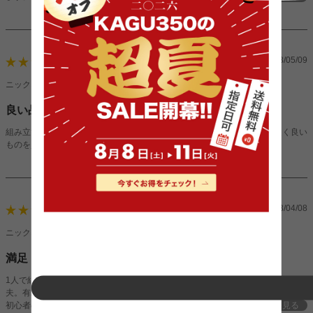
ただ説明書の誤表記がいくつかあったり、部品に番号のシールが貼られていない
物があったりとかなり適当です。その辺り何故ちゃんとしないのか謎です…。
2023/05/09
4
ニックネーム：ふこさん（女性）
良い品でした。
組み立ての時間はかかりますが、とても良い品です。マットも寝心地が良く良い
ものを買わせて頂きました。
2023/04/08
4
ニックネーム：うっちまんさん（男性）
満足
1人で組み立て。開梱から完成まで3時間半程度。電動ドライバー無くても大丈
夫。有れば良い所は収納のネジ釘とキャスターつける時ぐらいでしょうか。
初心者の方には設計図を解読するのに時間を要するかも知れませんが簡単な組み
続きを見る