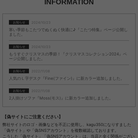
INFORMATION
2024/10/23
お知らせ
寒い季節もこたつでぬくぬく快適に♪『こたつ特集』ページ公開し
ました。
2024/10/23
お知らせ
もうすぐクリスマスの季節！『クリスマスコレクション2024』ペ
ージ公開しました。
2022/11/08
お知らせ
人気のＬ字デスク『Fine(ファイン)』に新カラー追加しました。
2022/11/08
お知らせ
2人掛けソファ『Moss(モス)』に新カラー追加しました。
【偽サイトにご注意ください】
弊社サイトのロゴ・画像などを不正に使用し、kagu350になりすました
「偽サイト」や「偽SNSアカウント」を複数確認しております。
こうした「偽サイト」「偽SNSアカウント」は、当店と全く関係がござい