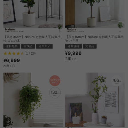
【高さ95cm】Nature 光触媒人工観葉植
【高さ150cm】Nature 光触媒人工観葉植
物 ゴムの木
物 パキラ
送料無料
完成品
オススメ
送料無料
完成品
¥9,999
2
件
在庫：△
¥6,999
在庫：〇