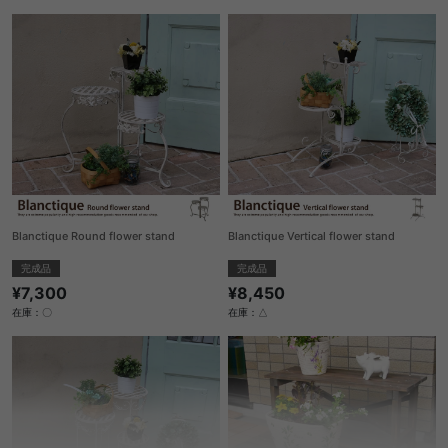
Blanctique Round flower stand
Blanctique Vertical flower stand
完成品
完成品
¥7,300
¥8,450
在庫：〇
在庫：△