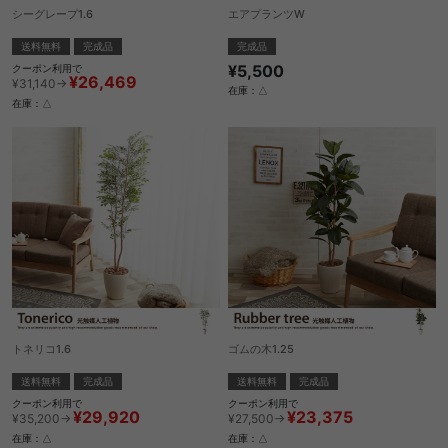
シーグレープ1.6
エアプランツW
送料無料
完成品
完成品
¥5,500
クーポン利用で
¥26,469
¥31,140→
在庫：△
在庫：△
トネリコ1.6
ゴムの木1.25
送料無料
完成品
送料無料
完成品
クーポン利用で
クーポン利用で
¥29,920
¥23,375
¥35,200→
¥27,500→
在庫：△
在庫：△