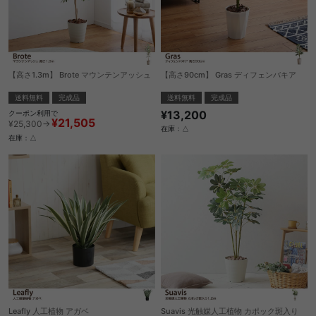
【高さ1.3m】 Brote マウンテンアッシュ
【高さ90cm】 Gras ディフェンバキア
送料無料
完成品
送料無料
完成品
¥13,200
クーポン利用で
¥21,505
¥25,300→
在庫：△
在庫：△
Leafly 人工植物 アガベ
Suavis 光触媒人工植物 カポック斑入り