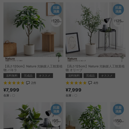
【高さ120cm】Nature 光触媒人工観葉植
【高さ125cm】Nature 光触媒人工観葉植
物 パキラ
物 オリーブ
送料無料
完成品
オススメ
送料無料
完成品
オススメ
2
件
4
件
¥7,999
¥7,999
在庫：〇
在庫：〇