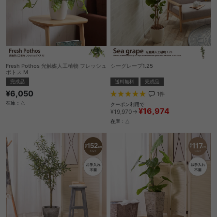
Fresh Pothos 光触媒人工植物 フレッシュ
シーグレープ1.25
ポトス M
送料無料
完成品
完成品
¥6,050
1
件
在庫：△
クーポン利用で
¥16,974
¥19,970→
在庫：△