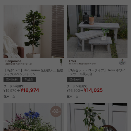
【高さ1.2m】Benjamina 光触媒人工植物
【3点セット・ロータイプ】Trois ホワイ
フィカスベンジャミン
トスツール風花台
送料無料
完成品
送料無料
クーポン利用で
クーポン利用で
¥16,974
¥14,025
¥19,970→
¥16,500→
在庫：△
在庫：△