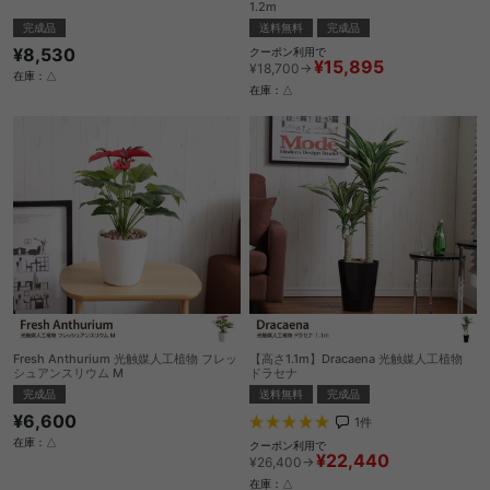
1.2m
完成品
送料無料
完成品
¥8,530
クーポン利用で
¥15,895
¥18,700→
在庫：△
在庫：△
Fresh Anthurium 光触媒人工植物 フレッ
【高さ1.1m】Dracaena 光触媒人工植物
シュアンスリウム M
ドラセナ
完成品
送料無料
完成品
¥6,600
1
件
在庫：△
クーポン利用で
¥22,440
¥26,400→
在庫：△