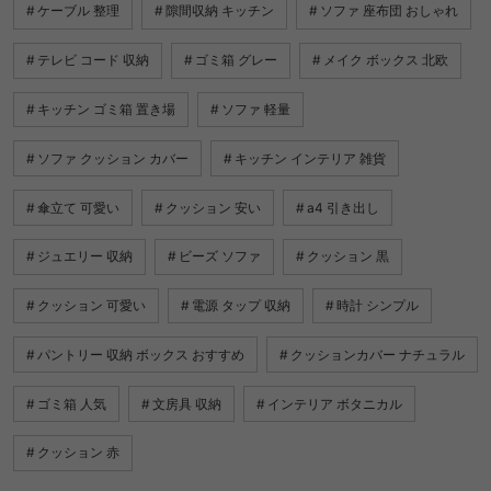
ケーブル 整理
隙間収納 キッチン
ソファ 座布団 おしゃれ
テレビ コード 収納
ゴミ箱 グレー
メイク ボックス 北欧
キッチン ゴミ箱 置き場
ソファ 軽量
ソファ クッション カバー
キッチン インテリア 雑貨
傘立て 可愛い
クッション 安い
a4 引き出し
ジュエリー 収納
ビーズ ソファ
クッション 黒
クッション 可愛い
電源 タップ 収納
時計 シンプル
パントリー 収納 ボックス おすすめ
クッションカバー ナチュラル
ゴミ箱 人気
文房具 収納
インテリア ボタニカル
クッション 赤