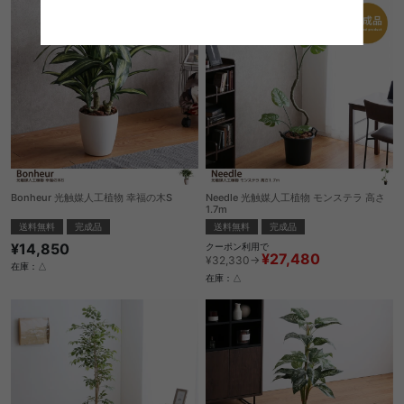
Bonheur 光触媒人工植物 幸福の木S
Needle 光触媒人工植物 モンステラ 高さ
1.7m
送料無料
完成品
送料無料
完成品
¥14,850
クーポン利用で
¥27,480
¥32,330→
在庫：△
在庫：△