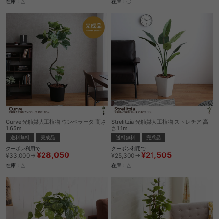
在庫：△
在庫：〇
Curve 光触媒人工植物 ウンベラータ 高さ
Strelitzia 光触媒人工植物 ストレチア 高
1.65m
さ1.1m
送料無料
完成品
送料無料
完成品
クーポン利用で
クーポン利用で
¥28,050
¥21,505
¥33,000→
¥25,300→
在庫：△
在庫：△