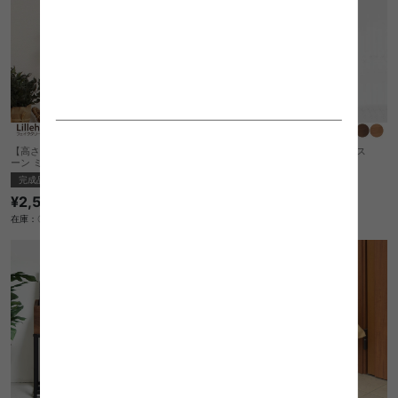
【高さ44cm】Lillehammer フェイクグリ
【幅80cm】 Lid プランターボックス
ーン ミモザ
送料無料
完成品
¥11,000
¥2,590
在庫：△
在庫：〇