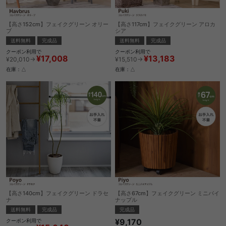
【高さ152cm】フェイクグリーン オリー
【高さ117cm】フェイクグリーン アロカ
ブ
シア
送料無料
完成品
送料無料
完成品
クーポン利用で
クーポン利用で
¥17,008
¥13,183
¥20,010→
¥15,510→
在庫：△
在庫：△
【高さ140cm】フェイクグリーン ドラセ
【高さ67cm】フェイクグリーン ミニパイ
ナ
ナップル
送料無料
完成品
完成品
¥9,170
クーポン利用で