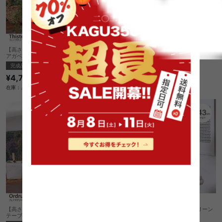
【高さ40cm】Thisted フェイクグリーン
【高さ36cm】Ordrup フェイクグリーン
アガベ セメントポット
ヤシ セラミックポット
完成品
完成品
¥4,730
¥3,180
在庫：△
在庫：〇
【高さ42cm】Ordrup フェイクグリーン
【高さ43cm】Ordrup フェイクグリーン
テーブルヤシ ペーパーポット
パキラ セラミックポット