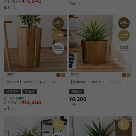
¥15,640
¥18,400→
在庫：△
在庫：△
【幅42cm】Skara ウッドプランター
【幅38cm】Skara ウッドプランター
送料無料
完成品
完成品
¥8,200
クーポン利用で
¥13,455
¥15,830→
在庫：△
在庫：△