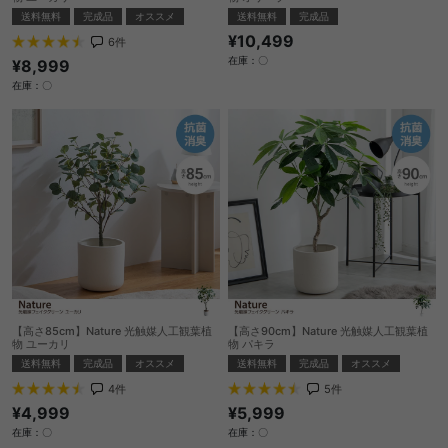
送料無料
完成品
オススメ
送料無料
完成品
¥10,499
6
件
在庫：〇
¥8,999
在庫：〇
【高さ85cm】Nature 光触媒人工観葉植
【高さ90cm】Nature 光触媒人工観葉植
物 ユーカリ
物 パキラ
送料無料
完成品
オススメ
送料無料
完成品
オススメ
4
件
5
件
¥4,999
¥5,999
在庫：〇
在庫：〇