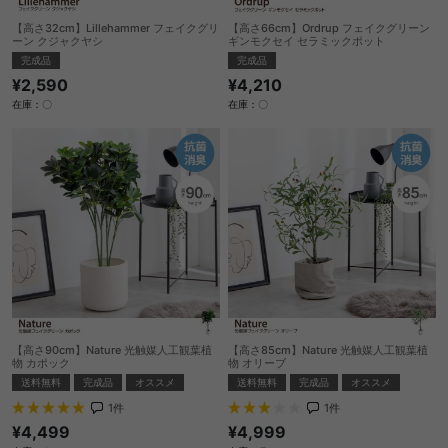
【高さ32cm】Lillehammer フェイクグリ
【高さ66cm】Ordrup フェイクグリーン
ーン クジャクヤシ
ギンモクセイ セラミックポット
完成品
完成品
¥2,590
¥4,210
在庫：〇
在庫：〇
【高さ90cm】Nature 光触媒人工観葉植
【高さ85cm】Nature 光触媒人工観葉植
物 カポック
物 オリーブ
送料無料
完成品
オススメ
送料無料
完成品
オススメ
1
件
1
件
¥4,499
¥4,999