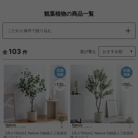
観葉植物の商品一覧
こだわり条件で絞り込む
103
全
件
並び替え
【高さ130cm】Nature 光触媒人工観葉植
【高さ150cm】Nature 光触媒人工観葉植
物 ユーカリ
物 オリーブ