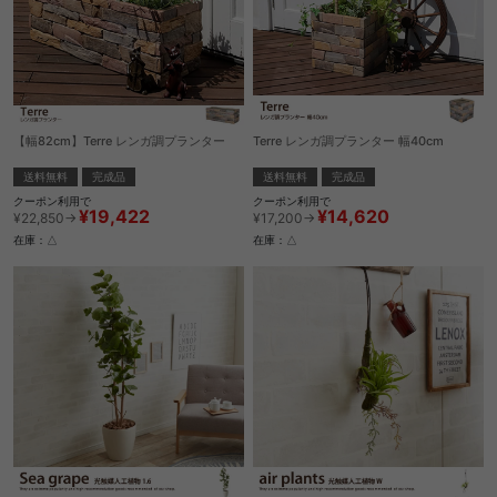
【幅82cm】Terre レンガ調プランター
Terre レンガ調プランター 幅40cm
送料無料
完成品
送料無料
完成品
クーポン利用で
クーポン利用で
¥19,422
¥14,620
¥22,850→
¥17,200→
在庫：△
在庫：△