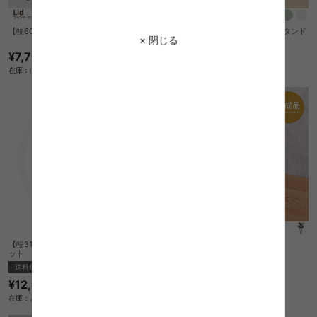
【幅60cm】 Lid プランターボックス
【幅60.5cm】Posio プランタースタンド
× 閉じる
¥7,710
¥10,130
在庫：〇
在庫：△
【幅31cm】Liv スタッキングボックスセ
Gomma 光触媒人工植物 ゴムの木
ット
完成品
送料無料
完成品
¥5,500
¥12,830
在庫：△
在庫：△