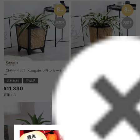
【8号サイズ】 Kungalv プランターカバ
【8号サイズ】 Kungalv プランターカバ
ー
ー
送料無料
完成品
送料無料
完成品
¥11,330
¥11,330
在庫：△
在庫：△