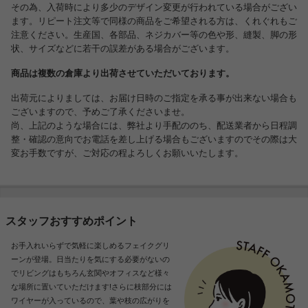
その為、入荷時により多少のデザイン変更が行われている場合がござい
ます。リピート注文等で同様の商品をご希望される方は、くれぐれもご
注意ください。生産国、各部品、ネジカバー等の色や形、縫製、脚の形
状、サイズなどに若干の誤差がある場合がございます。
商品は複数の倉庫より出荷させていただいております。
出荷元によりましては、お届け日時のご指定を承る事が出来ない場合も
ございますので、予めご了承くださいませ。
尚、上記のような場合には、弊社より手配ののち、配送業者から日程調
整・確認の意向でお電話を差し上げる場合もございますのでその際は大
変お手数ですが、ご対応の程よろしくお願いいたします。
スタッフおすすめポイント
お手入れいらずで気軽に楽しめるフェイクグリ
ーンが登場。日当たりを気にする必要がないの
でリビングはもちろん玄関やオフィスなど様々
な場所に置いていただけます!さらに枝部分には
ワイヤーが入っているので、葉や枝の広がりを