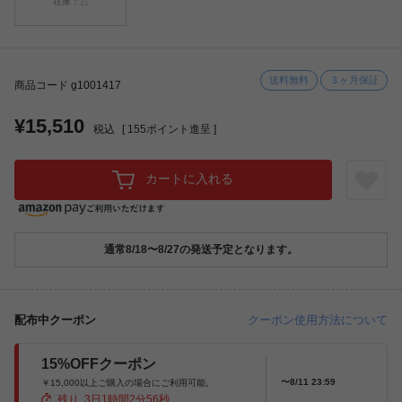
在庫：△
送料無料
３ヶ月保証
商品コード g1001417
¥15,510
税込
[
155
ポイント進呈 ]
カートに入れる
通常8/18〜8/27の発送予定となります。
配布中クーポン
クーポン使用方法について
15%OFFクーポン
〜8/11 23:59
￥15,000以上ご購入の場合にご利用可能。
残り
3
日
1
時間
2
分
55
秒