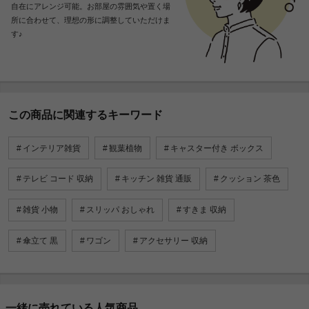
自在にアレンジ可能。お部屋の雰囲気や置く場
所に合わせて、理想の形に調整していただけま
す♪
この商品に関連するキーワード
インテリア雑貨
観葉植物
キャスター付き ボックス
テレビ コード 収納
キッチン 雑貨 通販
クッション 茶色
雑貨 小物
スリッパ おしゃれ
すきま 収納
傘立て 黒
ワゴン
アクセサリー 収納
一緒に売れている人気商品