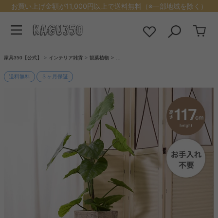
お買い上げ金額が11,000円以上で送料無料（※一部地域を除く）
家具350【公式】
インテリア雑貨
観葉植物
…
送料無料
３ヶ月保証