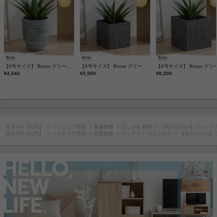
【6号サイズ】 Boras グリーンベース
【6号サイズ】 Boras グリーンベース
¥4,540
¥5,500
¥8,200
家具350【公式】
インテリア雑貨
観葉植物
おしゃれ 雑貨
【高さ117cm】フェイク
家具350【公式】
インテリア雑貨
観葉植物
インテリア ボタニカル
【高さ117cm