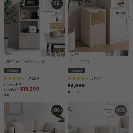
【幅55cm】Topu レンジ台
【15L】ゴミ箱
送料無料
送料無料
23
件
7
件
¥4,999
クーポン利用で
¥15,299
¥17,999→
在庫：〇
在庫：〇