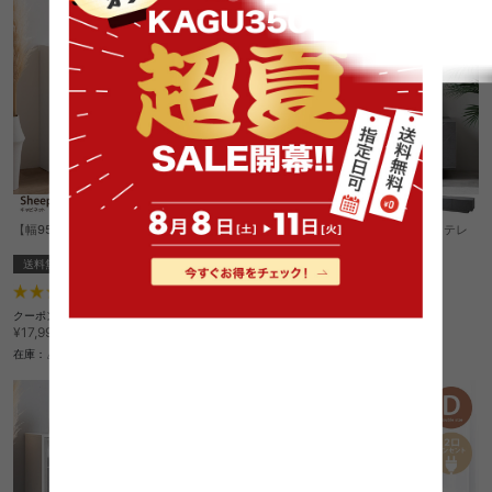
【幅95cm】キャビネット
【幅100cm】Sincere 引き出し付きテレ
ビ台
送料無料
送料無料
3
件
7
件
¥12,999
クーポン利用で
¥15,299
¥17,999→
在庫：〇
在庫：△