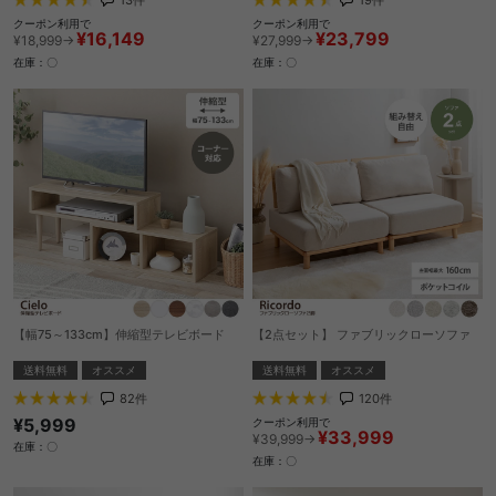
19
件
クーポン利用で
クーポン利用で
¥16,149
¥23,799
¥18,999→
¥27,999→
在庫：〇
在庫：〇
【幅75～133cm】伸縮型テレビボード
【2点セット】 ファブリックローソファ
送料無料
オススメ
送料無料
オススメ
82
件
120
件
¥5,999
クーポン利用で
¥33,999
¥39,999→
在庫：〇
在庫：〇