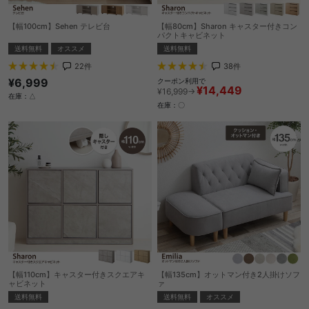
【幅100cm】Sehen テレビ台
【幅80cm】Sharon キャスター付きコン
パクトキャビネット
送料無料
オススメ
送料無料
22
件
38
件
¥6,999
クーポン利用で
¥14,449
¥16,999→
在庫：△
在庫：〇
【幅110cm】キャスター付きスクエアキ
【幅135cm】オットマン付き2人掛けソフ
ャビネット
ァ
送料無料
送料無料
オススメ