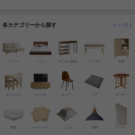
各カテゴリーから探す
もっと見る
ソファー
ベッド
キッチン収納
テーブル
収納
ダイニング
テレビ台
チェアー
ラグ
ガーデン
寝具
カバーシーツ
こたつ
照明
カーテン