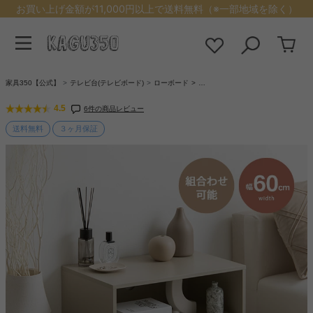
お買い上げ金額が11,000円以上で送料無料（※一部地域を除く）
家具350【公式】
テレビ台(テレビボード)
ローボード
…
4.5
6件の商品レビュー
送料無料
３ヶ月保証