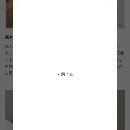
高さのある物もラクラク収納できる大容量引き出し1段
丸々1杯の大容量引き出しを備え付けた【引き出し1段】タイプ。
内寸高さ33cmで書類・ファイル、家電の説明書など高さのある物
もまとめて整理が可能。また、キャビネットとして使用する際は
冬物のかさばる衣類も複数枚収納でき、用途を問わず色々なもの
を整理できます。
× 閉じる