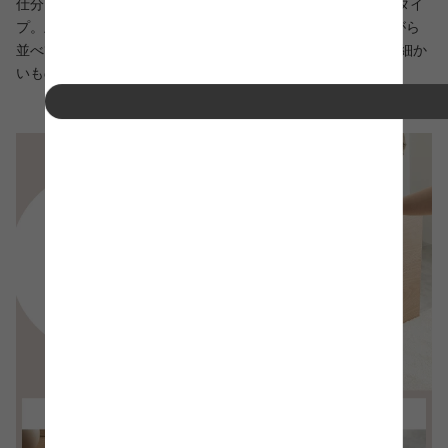
仕分けができる2杯の引き出しを備え付けた【引き出し2段】タイ
プ。上段は高さ16.5cmでCDやDVDなどをタイトルを見せながら
並べて収納が可能。下段は高さ12.3cmで文房具やノートなど細か
いものをすっきり整理できます。