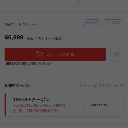
送料無料
３ヶ月保証
商品コード g138027
¥6,999
税込
[
70
ポイント進呈 ]
カートに入れる
配布中クーポン
クーポン使用方法について
15%OFFクーポン
〜8/11 23:59
￥15,000以上ご購入の場合にご利用可能。
残り
2
日
17
時間
58
分
50
秒