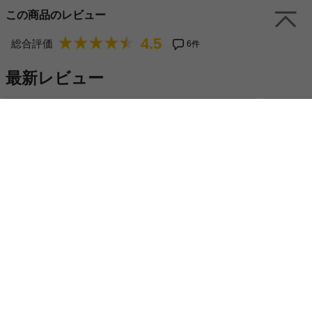
この商品のレビュー
4.5
総合評価
6件
最新レビュー
4
2025/08/25
ニックネーム：ココさん
（女性）
ニックネー
シンプルなデザインとくすみカラーがかわいい
サイド
ソファ横のちょい置きテーブル代わりに購入しました。サイ
ベッドの
ズもコンパクトで、高さもちょうど良かったです。シンプル
ごちゃご
なデザインと、くすみカラーがかわいいくてとても気に入っ
で、寝室
てます。
全てのレビューを見る（6件）