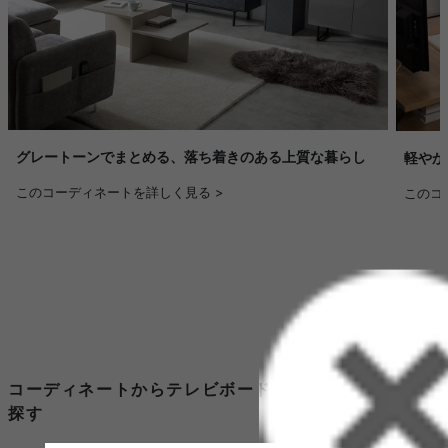
グレートーンでまとめる、落ち着きのある上質な暮らし
軽やか
このコーディネートを詳しく見る >
このコ
コーディネートからテレビボード インダストリアルを
探す