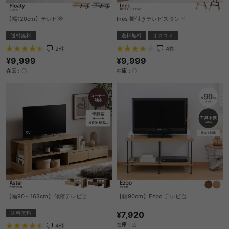
【幅120cm】テレビ台
Ines 棚付きテレビスタンド
送料無料
送料無料
オススメ
2
件
4
件
¥9,999
¥9,999
在庫：〇
在庫：〇
【幅90～163cm】伸縮テレビ台
【幅90cm】Ezbo テレビ台
送料無料
¥7,920
在庫：△
4
件