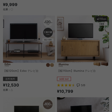
¥9,999
在庫：〇
【幅120cm】Ezbo テレビ台
【幅110cm】Illumina テレビ台
送料無料
sold out
¥12,530
5
件
在庫：△
¥10,799