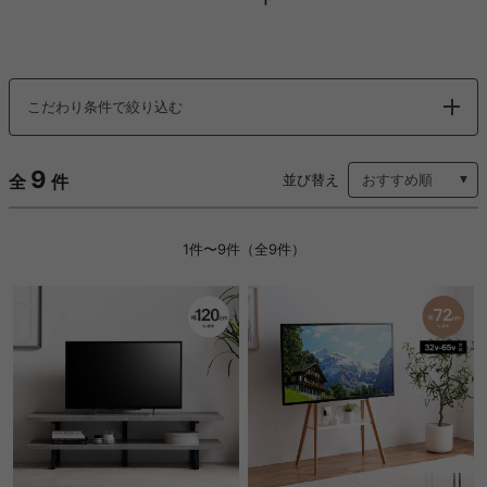
こだわり条件で絞り込む
9
全
件
並び替え
1件〜9件（全9件）