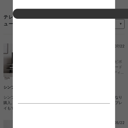
テレビボード インダストリアルのレビ
並び替え
ュー
ベンガル
さん
2026/07/22
4
Floaty フローティー 幅120 テレビ台 テレビボ
ード ローボード テレビラック リビングボード
TV台 おしゃれ おすすめ 安い 収納 棚 脚 ディス
プレイ かっこいい 低い スリム 一人暮らし ワン
ルーム 32型 32インチ 40型 40インチ 木製 木
シンプル
目調 石目調 組立簡単 オープン収納
シンプルかつオープン収納のものを探していたところこちらが気になり
購入。組み立ても簡単で見た目も思ってた以上に良かった。ディスプレ
イもできるし、お気に入りの1台になりました。
ちらーみー
さん
2026/05/22