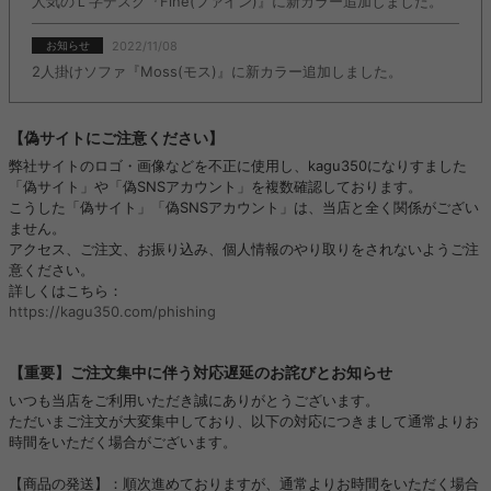
人気のＬ字デスク『Fine(ファイン)』に新カラー追加しました。
2022/11/08
お知らせ
2人掛けソファ『Moss(モス)』に新カラー追加しました。
【偽サイトにご注意ください】
弊社サイトのロゴ・画像などを不正に使用し、kagu350になりすました
「偽サイト」や「偽SNSアカウント」を複数確認しております。
こうした「偽サイト」「偽SNSアカウント」は、当店と全く関係がござい
ません。
アクセス、ご注文、お振り込み、個人情報のやり取りをされないようご注
意ください。
詳しくはこちら：
https://kagu350.com/phishing
【重要】ご注文集中に伴う対応遅延のお詫びとお知らせ
いつも当店をご利用いただき誠にありがとうございます。
ただいまご注文が大変集中しており、以下の対応につきまして通常よりお
時間をいただく場合がございます。
【商品の発送】：順次進めておりますが、通常よりお時間をいただく場合