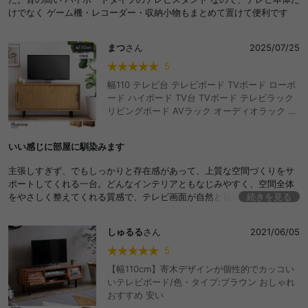
けでなく ゲーム機・レコーダー・収納小物もまとめて置けて便利です
まつ
さん
2025/07/25
5
幅110 テレビ台 テレビボード TVボード ローボ
ード ハイボード TV台 TVボード テレビラック
リビングボード AVラック オーディオラック お
しゃれ おすすめ 安い ロータイプ ハイタイプ 収
納 棚 可動棚 扉付き 引き戸 木製 木目調 32型
いい感じに部屋に馴染みます
43型 32インチ 43インチ かっこいい コンパク
ト 一人暮らし アイアン脚 大容量 コード穴 コー
主張しすぎず、でもしっかりと存在感があって、上質な空間づくりをサ
ドスリット ノイズレス
ポートしてくれる一台。どんなインテリアともなじみやすく、空間全体
をやさしく整えてくれる質感で、テレビ画面が自然と目線に入る少し高
続きを見る
めの設計もポイント。ソファでくつろいだままでも画面が見やすいで
す。あと収納もしっかり備えていて、デッキや小物類もすっきり隠せる
しゅるる
さん
2021/06/05
つくり。使いやすさと見た目、どちらも重視したい方にぴったりだと思
います。
5
【幅110cm】寄木デザインが個性的でカッコい
いテレビボード/色・タイプ:ブラウン おしゃれ
おすすめ 安い