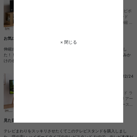
4
Aster アスター 幅90 幅163 テレビ台 テレビボ
ード テレビラック リビングボード TVボード
TV台 AVラック おしゃれ おすすめ 安い 伸縮 シ
ンプル 引き出し 32インチ 24インチ コンパク
ト コーナー 自由自在 スリム 伸長 省スペース
お気に入りの雑誌を飾れてうれしい♡
ロータイプ 収納 一人暮らし ワンルーム オープ
× 閉じる
ンラック パソコン台 ローボード l字 L字型
伸縮式なので、お部屋の空きスペースにぴったり置くことができまし
た！！！雑誌を立てるところがお気に入りで、雑誌を飾れるし、読みか
けのもサッと片づけられるのがいいです♡
さっさん
さん
2025/12/24
5
幅72 テレビスタンド テレビ台 テレビボード ラ
ック 棚付き 壁掛け 壁寄せ イーゼル TV 脚 アー
ト 配線隠し 自立 コード コーナー 省スペース
スタイリッシュ スマート 軽量 収納 インチ v 型
ロー
見た目もいい
テレビまわりをスッキリさせたくてこのテレビスタンドを購入しまし
た。背の高い ハイボードタイプのテレビスタンド なので、テレビ本体だ