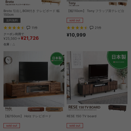
Broto 引出しBOX付き テレビボード 幅
【幅110cm】 Tony フラップ扉テレビ台
150cm
sold out
送料無料
21
件
11
件
¥10,999
クーポン利用で
¥21,726
¥25,560→
在庫：△
【幅150cm】 Holz テレビボード
RESE 150 TV board
sold out
sold out