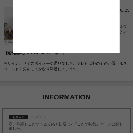
no4さん
さん
2020/06/25
5
ミッドセンチュリー収納が見えないシンプルで
高級感のあるローボード/色・タイプ:ブラウン
コード収納
【送料無料】DUCA 150 ローボード
デザイン、サイズ感イメージ通りでした。テレビ以外のものが置けるス
ペースも十分あってかなり満足しています。
INFORMATION
2024/10/23
お知らせ
寒い季節もこたつでぬくぬく快適に♪『こたつ特集』ページ公開し
ました。