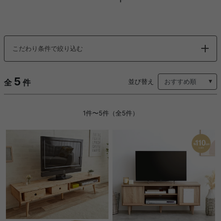
こだわり条件で絞り込む
5
全
件
並び替え
1件〜5件（全5件）