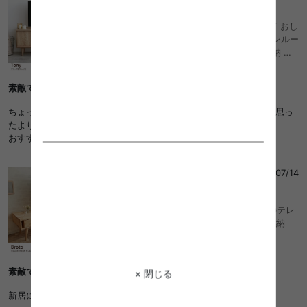
4
幅110cm テレビ台 テレビボード TVボード おし
ゃれ 木製 ローボード 北欧 一人暮らし ワンルー
ム 省スペース スリム 韓国 インテリア 収納 収
納用品 ルーター収納 AVボード AVラック おし
ゃれ おすすめ 安い
素敵です
ちょっと組み立てが大変でしたが、とっても素敵です。おしゃれで思っ
たより頑丈でしっかりした作りでした。
おすすめです。
ろーん
さん
2023/07/14
5
【幅150cm】お洒落な引き出しBOX付きのテレ
ビボード/色・タイプ:ナチュラル コード収納
素敵です
× 閉じる
新居に購入しました。