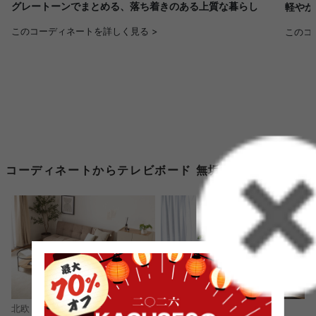
グレートーンでまとめる、落ち着きのある上質な暮らし
軽やか
このコーディネートを詳しく見る >
このコ
コーディネートからテレビボード 無垢材を探す
北欧
ナチュラル