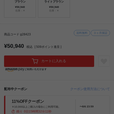
ブラウン
ライトブラウン
¥50,940
¥50,940
在庫：✕
在庫：✕
送料無料
３ヶ月保証
商品コード g28423
¥50,940
税込
[
509
ポイント進呈 ]
カートに入れる
配布中クーポン
クーポン使用方法について
11%OFFクーポン
〜8/6 23:59
￥10,000以上ご購入の場合にご利用可能。
残り
0
日
15
時間
32
分
9
秒