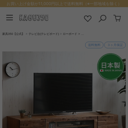
お買い上げ金額が11,000円以上で送料無料（※一部地域を除く）
家具350【公式】
テレビ台(テレビボード)
ローボード
…
送料無料
３ヶ月保証