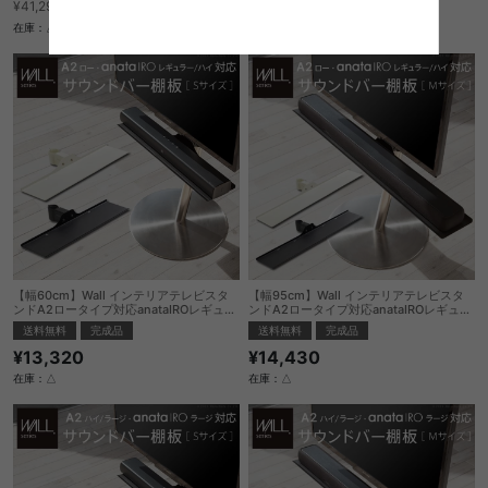
¥35,096
¥13,379
¥41,290→
¥15,740→
在庫：△
在庫：△
【幅60cm】Wall インテリアテレビスタ
【幅95cm】Wall インテリアテレビスタ
ンドA2ロータイプ対応anataIROレギュラ
ンドA2ロータイプ対応anataIROレギュラ
ー・ハイタイプ対応サウンドバー棚板Sサ
ー・ハイタイプ対応サウンドバー棚板Mサ
送料無料
完成品
送料無料
完成品
イズ
イズ
¥13,320
¥14,430
在庫：△
在庫：△