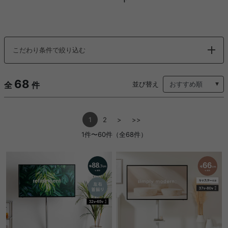
こだわり条件で絞り込む
68
全
件
並び替え
1
2
>
>>
1件〜60件（全68件）