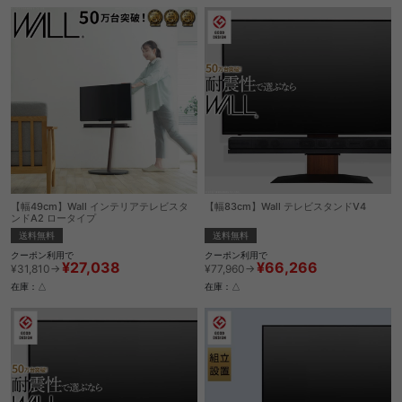
【幅49cm】Wall インテリアテレビスタ
【幅83cm】Wall テレビスタンドV4
ンドA2 ロータイプ
送料無料
送料無料
クーポン利用で
クーポン利用で
¥66,266
¥27,038
¥77,960→
¥31,810→
在庫：△
在庫：△