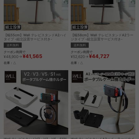
【幅55cm】Wall テレビスタンドA2ハイ
【幅58cm】Wall テレビスタンドA2ラー
タイプ -組立設置サービス付き-
ジタイプ -組立設置サービス付き-
送料無料
送料無料
クーポン利用で
クーポン利用で
¥41,565
¥44,727
¥48,900→
¥52,620→
在庫：△
在庫：△
Wall テレビスタンドV2・V3・V5・S1対
Wall テレビスタンドA2ハイ・ラージタイ