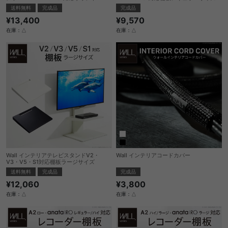
棚板Sサイズ
送料無料
完成品
完成品
¥13,400
¥9,570
在庫：△
在庫：△
Wall インテリアテレビスタンドV2・
Wall インテリアコードカバー
V3・V5・S1対応棚板ラージサイズ
完成品
送料無料
完成品
¥3,800
¥12,060
在庫：△
在庫：△