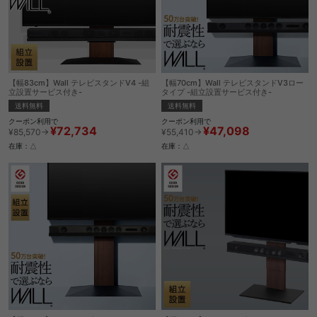
【幅83cm】Wall テレビスタンドV4 -組
【幅70cm】Wall テレビスタンドV3ロー
立設置サービス付き-
タイプ -組立設置サービス付き-
送料無料
送料無料
クーポン利用で
クーポン利用で
¥72,734
¥47,098
¥85,570→
¥55,410→
在庫：△
在庫：△