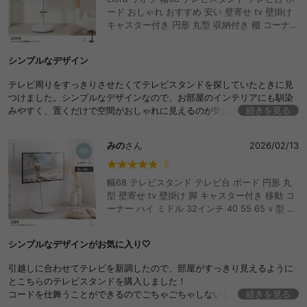
ード おしゃれ おすすめ 安い 壁寄せ tv 壁掛け
キャスター付き 円形 丸型 収納付き 棚 コーナー
ハイ ミドル 高さ調節 首振り 上下 左右 角度 90
度回転 縦向き 有孔ボード付 37インチ 40 55
シンプルなデザイン
65 80 v 型 配線隠し コード 自立型 スタイリッ
シュ 軽量 一人暮らし ワンルーム 家族 ファミリ
テレビ周りをすっきりさせたくてテレビスタンドを探していたときに見
ー
つけました。シンプルなデザインなので、お部屋のインテリアにも馴染
みやすく、置くだけで空間がおしゃれに見えるのが気に入っています。
続きを見る
見た目がすっきりしているだけでなく安定感もしっかりしているので、
安心して使えています。
みの
さん
2026/02/13
5
幅68 テレビスタンド テレビ台 ボード 円形 丸
型 壁寄せ tv 壁掛け 脚 キャスター付き 移動 コ
ーナー ハイ ミドル 32インチ 40 55 65 v 型 配
線隠し コード 自立式 スタイリッシュ 軽量 1人
暮らし ワンルーム 家族 ファミリー
シンプルなデザインがお気に入り🤍
引越しに合わせてテレビを新調したので、部屋がすっきり見えるように
とこちらのテレビスタンドを購入しました！
コードを仕舞うことができるのでごちゃごちゃしないし、キャスター付
続きを見る
きなので掃除や模様替えする際とっても楽です！