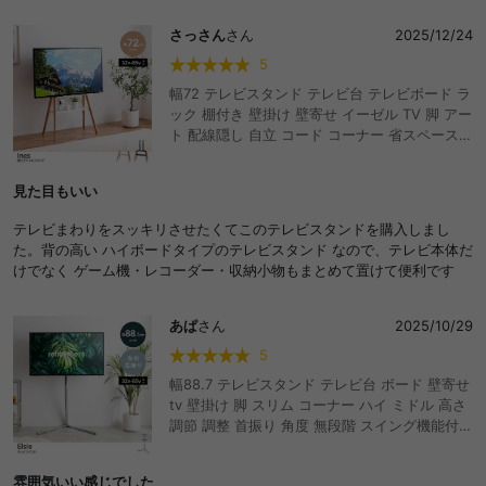
さっさん
さん
2025/12/24
5
幅72 テレビスタンド テレビ台 テレビボード ラ
ック 棚付き 壁掛け 壁寄せ イーゼル TV 脚 アー
ト 配線隠し 自立 コード コーナー 省スペース
スタイリッシュ スマート 軽量 収納 インチ v 型
ロー
見た目もいい
テレビまわりをスッキリさせたくてこのテレビスタンドを購入しまし
た。背の高い ハイボードタイプのテレビスタンド なので、テレビ本体だ
けでなく ゲーム機・レコーダー・収納小物もまとめて置けて便利です
あぱ
さん
2025/10/29
5
幅88.7 テレビスタンド テレビ台 ボード 壁寄せ
tv 壁掛け 脚 スリム コーナー ハイ ミドル 高さ
調節 調整 首振り 角度 無段階 スイング機能付
32インチ 40 55 65 v 型 配線隠し コード 自立
式 スタイリッシュ スマート 軽量 アジャスター
雰囲気いい感じでした