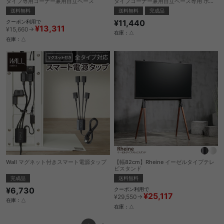
タイプ専用コーナー兼用自立ベース
タイプコーナー兼用自立ベース専用 ポリ
カーボネートフロアシート
送料無料
送料無料
完成品
¥11,440
クーポン利用で
¥13,311
¥15,660→
在庫：△
在庫：△
Wall マグネット付きスマート電源タップ
【幅82cm】Rheine イーゼルタイプテレ
ビスタンド
完成品
送料無料
¥6,730
クーポン利用で
¥25,117
¥29,550→
在庫：△
在庫：△