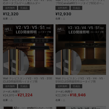
応ポータブルゲーム機ホルダー
プ対応anataIROラージタイプ対応ポータ
ブルゲーム機ホルダー
送料無料
完成品
送料無料
完成品
¥12,320
¥12,930
在庫：△
在庫：△
Wall テレビスタンドV2・V3・V5・S1対
Wall テレビスタンドV2・V3・V4・V5・
応LED間接照明ハイタイプ用
S1対応LED間接照明ロータイプ用
送料無料
完成品
送料無料
完成品
クーポン利用で
クーポン利用で
¥21,224
¥18,946
¥24,970→
¥22,290→
在庫：△
在庫：△