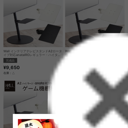
Wall インテリアテレビスタンドA2ロータ
Wall インテリアテレビスタンドA2ハイ・
イプ対応anataIROレギュラー・ハイタイ
ラージタイプ対応anataIROラージタイプ
プ対応レコーダー棚板
対応レコーダー棚板
完成品
完成品
¥9,650
¥10,210
在庫：△
在庫：△