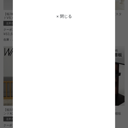
【幅74cm】Wall インテリアテレビスタン
【幅58cm】Wall インテリアテレビスタ
× 閉じる
ドV5 ハイタイプ
ンドA2 ラージタイプ
送料無料
送料無料
クーポン利用で
クーポン利用で
¥54,094
¥38,258
¥63,640→
¥45,010→
在庫：△
在庫：△
【幅55cm】Wall インテリアテレビスタ
Wall インテリアテレビスタンドV2・
ンドA2 ハイタイプ
V3・V5・S1対応収納付きゲーム機棚板
送料無料
送料無料
完成品
クーポン利用で
クーポン利用で