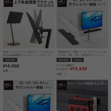
Wall テレビスタンドA2ロー・ハイタイプ
【幅95cm】 Wall インテリアテレビスタ
対応anataIROレギュラー・ハイタイプ対
ンドV2・V3・V5・S1対応サウンドバー
応上下角度調整ブランケット
棚板Mサイズ
送料無料
送料無料
完成品
¥14,050
クーポン利用で
¥13,438
¥15,810→
在庫：△
在庫：△