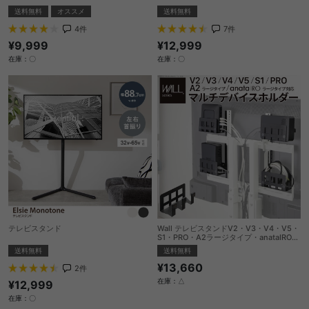
送料無料
オススメ
送料無料
4
件
7
件
¥9,999
¥12,999
在庫：〇
在庫：〇
テレビスタンド
Wall テレビスタンドV2・V3・V4・V5・
S1・PRO・A2ラージタイプ・anataIROラ
ージタイプ対応マルチデバイスホルダー
送料無料
送料無料
¥13,660
2
件
在庫：△
¥12,999
在庫：〇