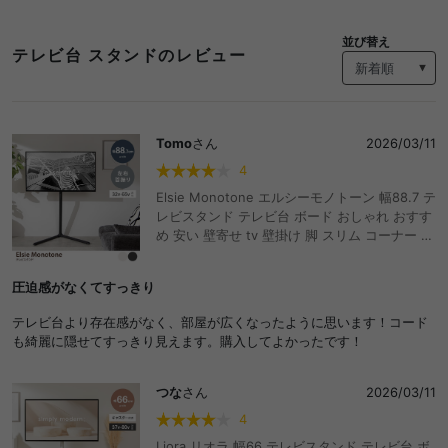
並び替え
テレビ台 スタンドのレビュー
Tomo
さん
2026/03/11
4
Elsie Monotone エルシーモノトーン 幅88.7 テ
レビスタンド テレビ台 ボード おしゃれ おすす
め 安い 壁寄せ tv 壁掛け 脚 スリム コーナー ハ
イ ミドル 高さ調節 首振り 左右 角度 無段階 ス
イング機能付 32インチ 40 55 65v 型 配線隠し
圧迫感がなくてすっきり
コード 自立型 スタイリッシュ スマート 軽量 ア
ジャスター 一人暮らし ワンルーム 家族 ファミ
テレビ台より存在感がなく、部屋が広くなったように思います！コード
リー 韓国インテリア
も綺麗に隠せてすっきり見えます。購入してよかったです！
つな
さん
2026/03/11
4
Liora リオラ 幅66 テレビスタンド テレビ台 ボ