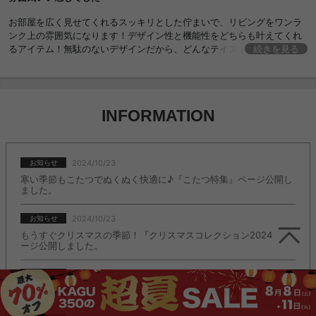
1人暮らし ワンルーム 家族 ファミリー
お部屋を広く見せてくれるスッキリとした佇まいで、リビングをワンラ
ンク上の雰囲気になります！デザイン性と機能性をどちらも叶えてくれ
るアイテム！無駄のないデザインだから、どんなテイストのインテリア
続きを見る
にもすっと馴染みます♪
INFORMATION
2024/10/23
お知らせ
寒い季節もこたつでぬくぬく快適に♪『こたつ特集』ページ公開し
ました。
2024/10/23
お知らせ
もうすぐクリスマスの季節！『クリスマスコレクション2024』ペ
ージ公開しました。
2022/11/08
お知らせ
人気のＬ字デスク『Fine(ファイン)』に新カラー追加しました。