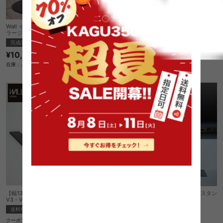
Wall インテリアテレビスタンドA2ハイ・
【幅130cm】Wall テレビスタンドV4PRO
ラージタイプ対応anataIROラージタイプ
対応サウンドバー棚板LLサイズ
対応ゲーム機棚板
完成品
送料無料
完成品
¥10,210
クーポン利用で
¥22,244
¥26,170→
在庫：△
在庫：△
【幅130cm】Wall テレビスタンドV2・
【幅76cm】Wall インテリアテレビスタン
V3・V5・S1対応サウンドバー棚板LLサイ
ドV3 ハイタイプ
ズ
送料無料
完成品
送料無料
クーポン利用で
クーポン利用で