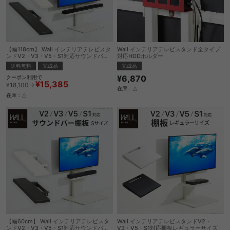
【幅118cm】 Wall インテリアテレビスタ
Wall インテリアテレビスタンド全タイプ
ンドV2・V3・V5・S1対応サウンドバー
対応HDDホルダー
棚板Lサイズ
送料無料
完成品
完成品
¥6,870
クーポン利用で
¥15,385
¥18,100→
在庫：△
在庫：△
【幅60cm】 Wall インテリアテレビスタ
Wall インテリアテレビスタンドV2・
ンドV2・V3・V5・S1対応サウンドバー
V3・V5・S1対応棚板レギュラーサイズ