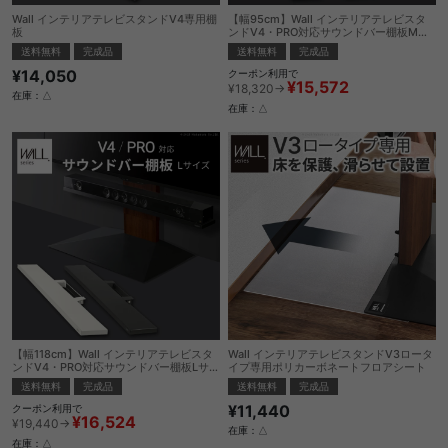
Wall インテリアテレビスタンドV4専用棚
【幅95cm】Wall インテリアテレビスタ
板
ンドV4・PRO対応サウンドバー棚板Mサ
イズ
送料無料
完成品
送料無料
完成品
¥14,050
クーポン利用で
¥15,572
¥18,320→
在庫：△
在庫：△
【幅118cm】Wall インテリアテレビスタ
Wall インテリアテレビスタンドV3ロータ
ンドV4・PRO対応サウンドバー棚板Lサイ
イプ専用ポリカーボネートフロアシート
ズ
送料無料
完成品
送料無料
完成品
¥11,440
クーポン利用で
¥16,524
¥19,440→
在庫：△
在庫：△