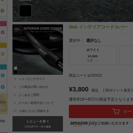
Wall インテリアコードカバー
選択中：
選択なし
ホワイト
¥3,800
在庫：△
商品コード g105632
ショッピングガイド
この商品の問い合わせ
¥3,800
税込
[
38
ポイント進呈 ]
よくあるご質問
通常8/18〜8/27の発送予定となりま
クーポン使用方法について
カー
お気に入りに登録する
情報