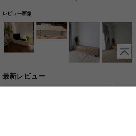
レビュー画像
最新レビュー
5
2026/06/14
ニックネーム：こりんさん
（女性）
ニックネ
即決でした。
可愛く
組立ては板とネジが多く戦いではあったけど、出来上がりは
他のレビ
満足でした。
でこのク