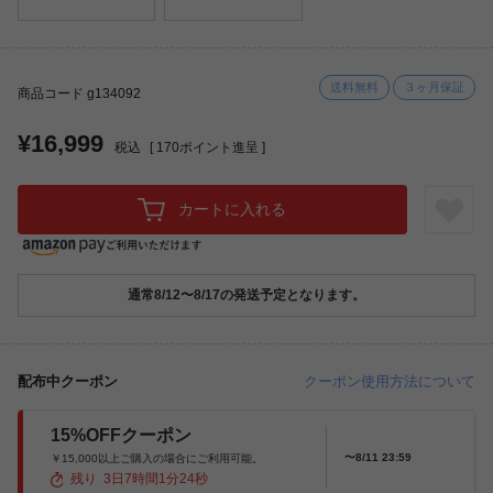
送料無料
３ヶ月保証
商品コード g134092
¥16,999
税込
[
170
ポイント進呈 ]
カートに入れる
通常8/12〜8/17の発送予定となります。
配布中クーポン
クーポン使用方法について
15%OFFクーポン
〜8/11 23:59
￥15,000以上ご購入の場合にご利用可能。
残り
3
日
7
時間
1
分
23
秒