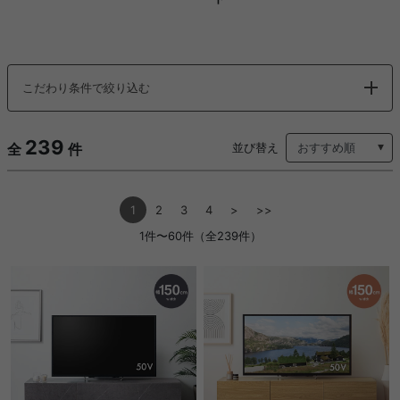
こだわり条件で絞り込む
239
全
件
並び替え
1
2
3
4
>
>>
1件〜60件（全239件）