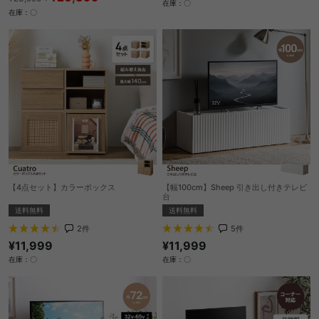
在庫：〇
在庫：〇
【4点セット】カラーボックス
【幅100cm】Sheep 引き出し付きテレビ
台
送料無料
送料無料
2
件
5
件
¥11,999
¥11,999
在庫：〇
在庫：〇