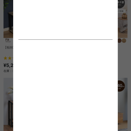
【幅80cm】Fit TVラック
【幅90cm】Ezbo テレビ台
¥7,920
1
件
在庫：△
¥5,210
在庫：〇