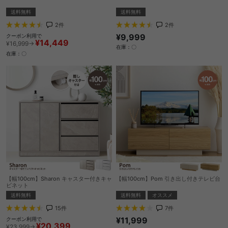
送料無料
送料無料
2
件
2
件
¥9,999
クーポン利用で
¥14,449
¥16,999→
在庫：〇
在庫：〇
【幅100cm】Sharon キャスター付きキャ
【幅100cm】Pom 引き出し付きテレビ台
ビネット
送料無料
オススメ
送料無料
7
件
15
件
¥11,999
クーポン利用で
¥20,399
¥23,999→