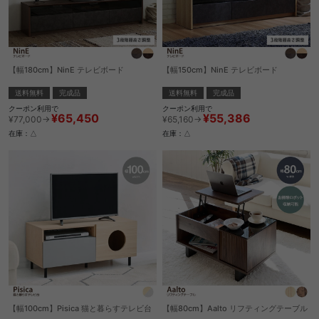
【幅180cm】NinE テレビボード
【幅150cm】NinE テレビボード
送料無料
完成品
送料無料
完成品
クーポン利用で
クーポン利用で
¥65,450
¥55,386
¥77,000→
¥65,160→
在庫：△
在庫：△
【幅100cm】Pisica 猫と暮らすテレビ台
【幅80cm】Aalto リフティングテーブル