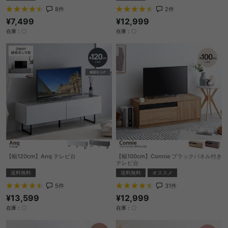
2
件
8
件
¥12,999
¥7,499
在庫：〇
在庫：〇
【幅120cm】Anq テレビ台
【幅100cm】Connie ブラックパネル付き
テレビ台
送料無料
送料無料
オススメ
5
件
31
件
¥13,599
¥12,999
在庫：〇
在庫：〇