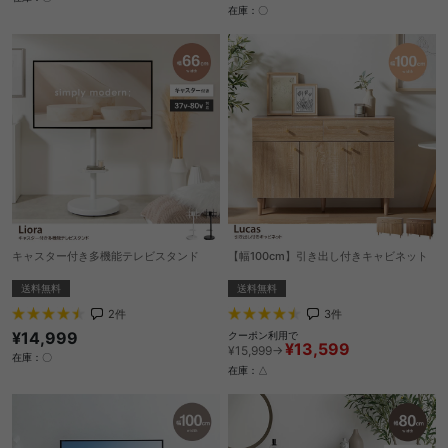
在庫：〇
キャスター付き多機能テレビスタンド
【幅100cm】引き出し付きキャビネット
送料無料
送料無料
2
件
3
件
¥14,999
クーポン利用で
¥13,599
¥15,999→
在庫：〇
在庫：△