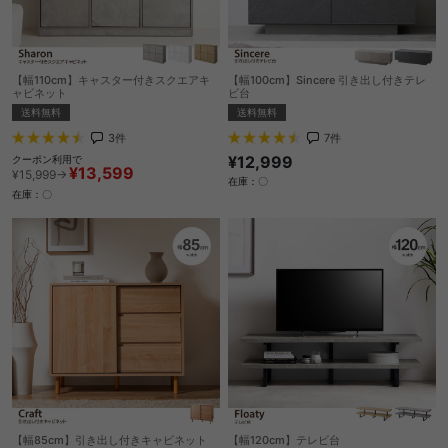
【幅110cm】キャスター付きスクエアキ
【幅100cm】Sincere 引き出し付きテレ
ャビネット
ビ台
送料無料
送料無料
3
件
7
件
¥12,999
クーポン利用で
¥13,599
¥15,999→
在庫：〇
在庫：〇
【幅85cm】引き出し付きキャビネット
【幅120cm】テレビ台