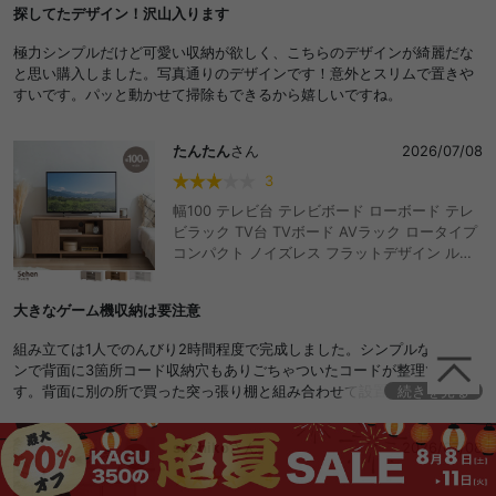
探してたデザイン！沢山入ります
ワンルーム 一人暮らし リビング キッチン おし
ゃれ おすすめ 安い ストーン柄 石目調 漫画収納
極力シンプルだけど可愛い収納が欲しく、こちらのデザインが綺麗だな
マンガ DVD CD
と思い購入しました。写真通りのデザインです！意外とスリムで置きや
すいです。パッと動かせて掃除もできるから嬉しいですね。
たんたん
さん
2026/07/08
3
幅100 テレビ台 テレビボード ローボード テレ
ビラック TV台 TVボード AVラック ロータイプ
コンパクト ノイズレス フラットデザイン ルー
ター収納 タップ収納 コード穴 収納 棚 ディスプ
レイ くすみカラー ニュアンスカラー おしゃれ
大きなゲーム機収納は要注意
おすすめ 安い
組み立ては1人でのんびり2時間程度で完成しました。シンプルなデザイ
ンで背面に3箇所コード収納穴もありごちゃついたコードが整理できま
す。背面に別の所で買った突っ張り棚と組み合わせて設置してます。
続きを見る
残念だったのがゲーム機が手前2〜3cm手前に飛び出てる事…事前に本体
が棚の奥行きに収まるのを確認してたのですが、背面にコードを繋ぐ分
sachiko
さん
2026/07/08
奥行きが必要なのを考慮できておらず失敗したなと思いました。
4