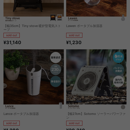
【幅35cm】Tiny stove 暖炉型電気スト
Lawen ポータブル加湿器
ーブ
sold out
sold out
¥1,230
¥31,140
Lance ポータブル加湿器
【幅27cm】Sotomo ソーラーパワーファ
ン
sold out
sold out