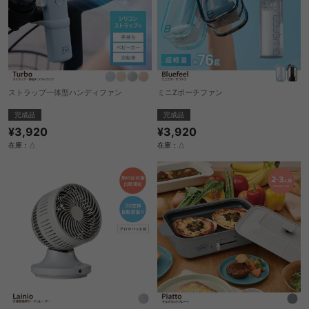
ストラップ一体型ハンディファン
ミニZポーチファン
完成品
完成品
¥3,920
¥3,920
在庫：△
在庫：△