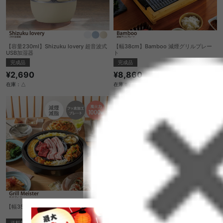
【容量230ml】Shizuku lovery 超音波式
【幅38cm】Bamboo 減煙グリルプレー
USB加湿器
ト
完成品
完成品
¥2,690
¥8,860
在庫：△
在庫：△
【幅35cm】Grill Meister ホットプレート
【幅38cm】 Svolvaer ブロイルトースタ
ー
送料無料
完成品
完成品