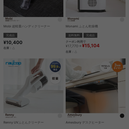
Mobi 超軽量ハンディクリーナー
Monami ふとん乾燥機
完成品
送料無料
完成品
¥10,400
クーポン利用で
¥15,104
¥17,770→
在庫：△
在庫：△
Renny UVふとんクリーナー
Amesbury デスクヒーター