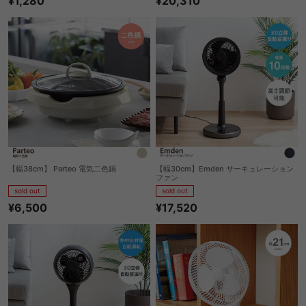
¥1,280
¥20,310
【幅38cm】 Parteo 電気二色鍋
【幅30cm】Emden サーキュレーション
ファン
sold out
sold out
¥6,500
¥17,520