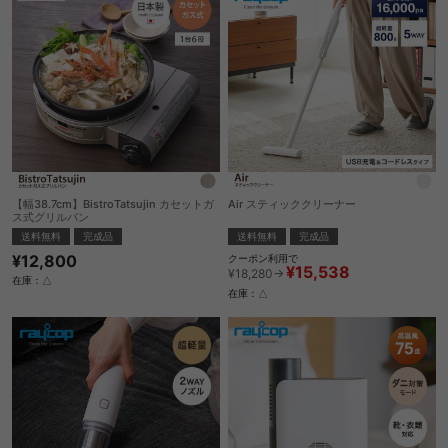
【幅38.7cm】BistroTatsujin カセットガ
Air スティッククリーナー
ス式グリルパン
送料無料
完成品
送料無料
完成品
¥12,800
クーポン利用で
¥15,538
¥18,280→
在庫：△
在庫：△