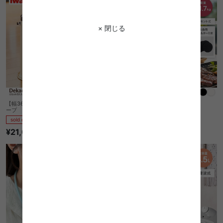
× 閉じる
【幅36cm】Dekadan2 カセットガススト
AirHood 卓上レンジフード
ーブ
sold out
sold out
¥28,050
¥21,070