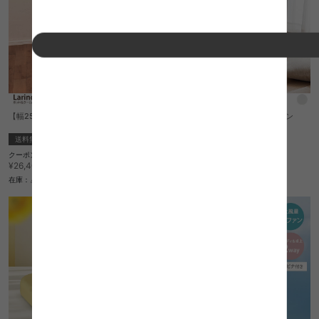
【幅25cm】Larino ホット&クール Moist
【幅34cm】Harstad リビングファン
送料無料
完成品
sold out
¥7,780
クーポン利用で
¥22,440
¥26,400→
在庫：△