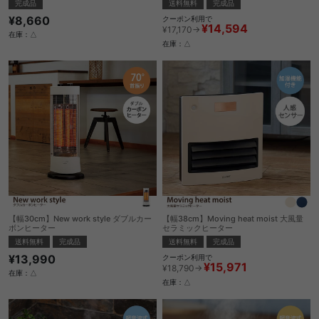
完成品
送料無料
完成品
¥8,660
クーポン利用で
¥14,594
¥17,170→
在庫：△
在庫：△
【幅30cm】New work style ダブルカー
【幅38cm】Moving heat moist 大風量
ボンヒーター
セラミックヒーター
送料無料
完成品
送料無料
完成品
¥13,990
クーポン利用で
¥15,971
¥18,790→
在庫：△
在庫：△