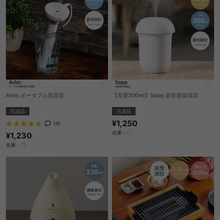
Arles ポータブル加湿器
【容量200ml】Sopp 超音波加湿器
完成品
完成品
¥1,250
1
件
在庫：〇
¥1,230
在庫：〇