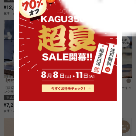
¥12,050
¥9,850
在庫：△
在庫：△
【幅17cm】Sotomo 充電式フォールディ
【幅21cm】Sotomo ポータブルサーキュ
ングサーキュレーター
レーター
完成品
完成品
¥7,200
¥9,590
在庫：△
在庫：△