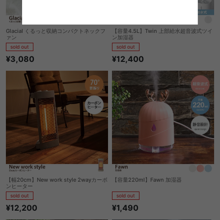
Glacial くるっと収納コンパクトネックフ
【容量4.5L】Twin 上部給水超音波式ツイ
ァン
ン加湿器
sold out
sold out
¥3,080
¥12,400
【幅20cm】New work style 2wayカーボ
【容量220ml】Fawn 加湿器
ンヒーター
sold out
sold out
¥1,490
¥12,200