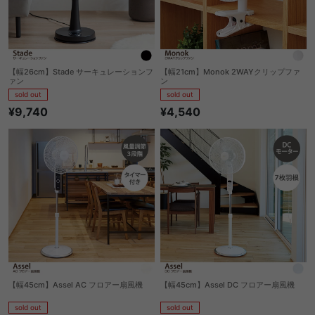
【幅26cm】Stade サーキュレーションフ
【幅21cm】Monok 2WAYクリップファ
ァン
ン
sold out
sold out
¥9,740
¥4,540
【幅45cm】Assel AC フロアー扇風機
【幅45cm】Assel DC フロアー扇風機
sold out
sold out