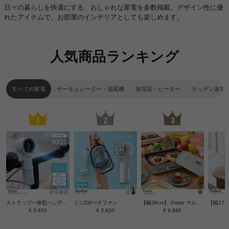
日々の暮らしを快適にする、おしゃれな家電を多数掲載。デザイン性に優
れたアイテムで、お部屋のインテリアとしても楽しめます。
人気商品ランキング
すべての家電
サーキュレーター・扇風機
加湿器・ヒーター
キッチン家電
ストラップ一体型ハンディファン
ミニZポーチファン
【幅38cm】 Piatto マルチホットプレート
¥ 3,920
¥ 3,920
¥ 9,860