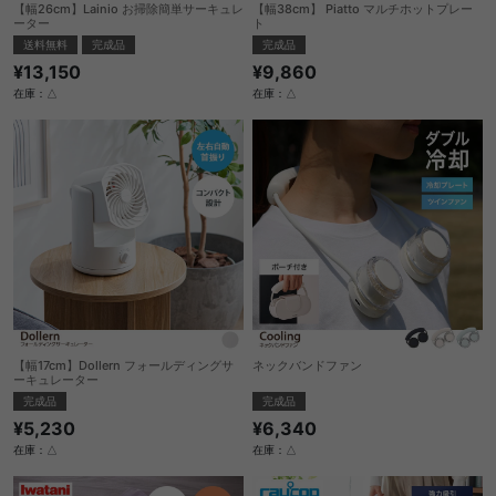
【幅26cm】Lainio お掃除簡単サーキュレ
【幅38cm】 Piatto マルチホットプレー
ーター
ト
送料無料
完成品
完成品
¥13,150
¥9,860
在庫：△
在庫：△
【幅17cm】Dollern フォールディングサ
ネックバンドファン
ーキュレーター
完成品
完成品
¥6,340
¥5,230
在庫：△
在庫：△