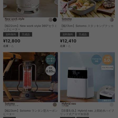
【幅22cm】New work style 360°セラミ
【幅17cm】Sotomo スタッキングクッカ
ックヒーター
ー
送料無料
完成品
送料無料
完成品
¥12,800
¥12,410
在庫：△
在庫：△
【幅23cm】Sotomo ランタン型カーボン
【容量5.0L】Hybrid neo 上部給水ハイブ
ヒーター
リッド式アロマ加湿器