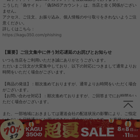
こうした「偽サイト」「偽SNSアカウント」は、当店と全く関係がござい
ません。
アクセス、ご注文、お振り込み、個人情報のやり取りをされないようご注
意ください。
詳しくはこちら：
https://kagu350.com/phishing
【重要】ご注文集中に伴う対応遅延のお詫びとお知らせ
いつも当店をご利用いただき誠にありがとうございます。
ただいまご注文が大変集中しており、以下の対応につきまして通常よりお
時間をいただく場合がございます。
【商品の発送】：順次進めておりますが、通常よりお時間をいただく場合
がございます。
【お問い合わせ対応】：順次進めておりますが、ご回答までにお時間をい
ただく場合がございます。
また、一部地域におきましては運送会社の配送状況の影響により、ご指定
いただいた日時通りにお届けできない場合がございます。 お客様には大
変ご迷惑をおかけいたしますが、一日も早く対応できるよう努めてまいり
ますので、何卒ご理解とご協力を賜りますようお願い申し上げます。