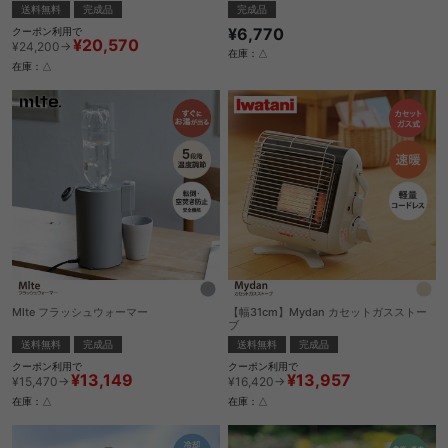
送料無料
完成品
完成品
¥6,770
クーポン利用で
¥20,570
¥24,200→
在庫：△
在庫：△
Mlte フラッシュウォーマー
【幅31cm】Mydan カセットガスストー
ブ
送料無料
完成品
送料無料
完成品
クーポン利用で
クーポン利用で
¥13,149
¥13,957
¥15,470→
¥16,420→
在庫：△
在庫：△