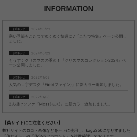
INFORMATION
2024/10/23
お知らせ
寒い季節もこたつでぬくぬく快適に♪『こたつ特集』ページ公開し
ました。
2024/10/23
お知らせ
もうすぐクリスマスの季節！『クリスマスコレクション2024』ペ
ージ公開しました。
2022/11/08
お知らせ
人気のＬ字デスク『Fine(ファイン)』に新カラー追加しました。
2022/11/08
お知らせ
2人掛けソファ『Moss(モス)』に新カラー追加しました。
【偽サイトにご注意ください】
弊社サイトのロゴ・画像などを不正に使用し、kagu350になりすました
「偽サイト」や「偽SNSアカウント」を複数確認しております。