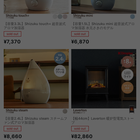
【容量3.3L】Shizuku touch+ 超音波式
【容量1.5L】Shizuku mini 超音波式アロ
アロマ加湿器
マ加湿器 水元さきのモデル
sold out
sold out
¥7,370
¥6,870
【容量2.4L】Shizuku steam スチームフ
【幅44cm】Laverton 暖炉型電気ストー
ァン式アロマ加湿器
ブ
sold out
sold out
¥8,660
¥82,860