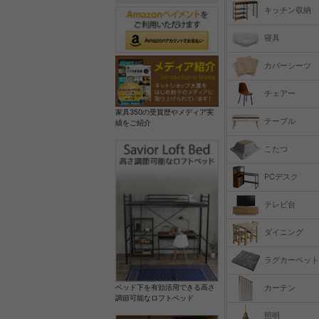
キッチン収納
寝具
カバーシーツ
チェアー
家具350の受賞歴やメディア実
テーブル
績をご紹介
こたつ
PCデスク
テレビ台
ダイニング
ラグカーペット
カーテン
ベッド下を有効活用できる高さ
調節可能なロフトベッド
照明