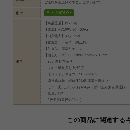
ご連絡を差上げる場合がございます。
配送
日・祝配送OK
【商品重量】約2.5kg
【電源】AC100V 50／60Hz
【消費電力】32／36W
タッチ式の操作パネル
【電源コード長さ】約1.8m
操作パネルがタッチ式になっているので設定も簡単です。
【付属品】薄型リモコン
【梱包サイズ】68.5cm×27.9cm×29.3cm
備考
・360°自動首振り
・左右自動首振り:約60度
・オン・オフタイマー:0.5～8時間
・切り忘れ防止機能(10時間電源自動オフ)
・モード風(リズム／おやすみ／熱中症対策自動運転)
・風量3段階
・3枚羽根(直径約18cm)
この商品に関連する