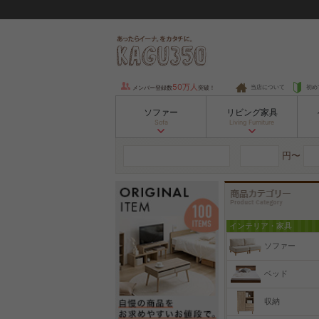
50万人
当店について
初め
メンバー登録数
突破！
ソファー
リビング家具
Sofa
Living Furniture
円〜
インテリア・家具
ソファー
ベッド
収納