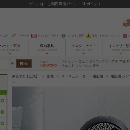
0
ゲスト
様
ご利用可能ポイント
ポイント
ての方へ
マイページ
ショッピングガイド
よくあるご質問
返品・キャンセルについて
ベッド・家具
収納家具
デスク・チェア
インテリア照
Bed & Bedding
Storage Furniture
Desk & Chair
Interior Lighting
ドレッサー
こたつ
ダイニングテーブル
本棚
ロ
円
チェスト
マットレス
椅子
家具350【公式】
家電
サーキュレーター・扇風機
扇風機 シン
ン