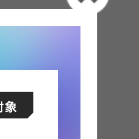
トに入れる
 家電 デザイン 送風機 首振り 3D首振り 上下左
隔操作 タッチ式パネル 手元操作 タイマー 風量 3
クス
レーターの特徴と3D首振りで広範囲に送風できる
ーキュレーションファン『Stade(シュター
冷暖気を効率よく循環させることができます。スタ
ックに統一し、シックなお部屋にもぴったりで