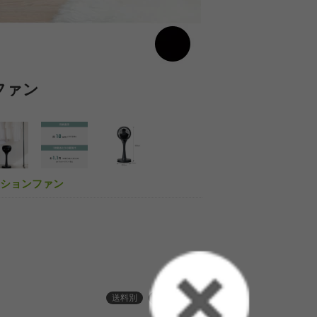
ファン
１台２役のパワ
レーションファン
送料別
３ヶ月保証