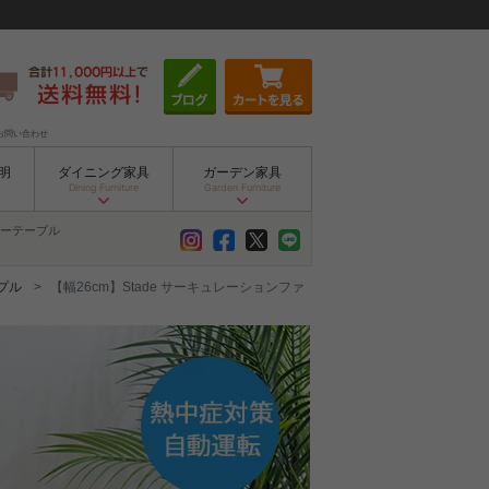
お問い合わせ
明
ダイニング家具
ガーデン家具
Dining Furniture
Garden Furniture
ーテーブル
プル
【幅26cm】Stade サーキュレーションファ