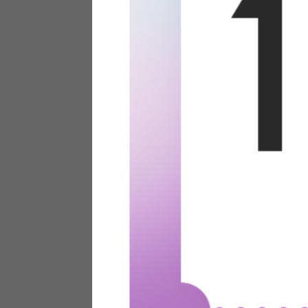
テリアにお悩みの法人のお客
ポイントシステムとは
特定商取引法について
メーカー様へのご案内
メディアへのリース
サイトマップ
お役立ち情報
どうする？不要家具！
家具お部屋に入る？
コーデテクニック
インテリア用語辞典
素材用語辞典
営業日カレンダー
2026年 8月
日
月
火
水
木
金
土