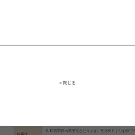
もっと見る
商品コード
g37270
商品名
【幅26cm】Stade サーキュレーションファン
サイズ
幅25.5cm×奥行27cm×高さ65.5cm
× 閉じる
【本体】ABS樹脂、ポリプロピレン
材質
【羽根】ポリプロピレン
脚部
組み立て
組立なし
約10営業日出荷予定となります。配送会社よりお届け
お届け