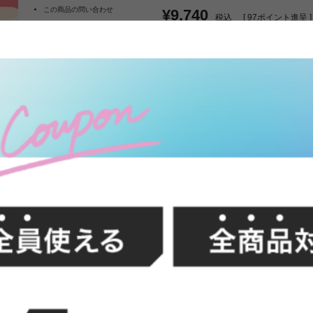
この商品の問い合わせ
¥9,740
税込
[
97
ポイント進呈 ]
よくあるご質問
クーポン使用方法について
カー
お気に入りに登録する
幅26 サーキュレーター 扇風機 ファン
FFク
右 自動首振り 風量調節 リモコン 遠
段階 部屋干し 自動オフ機能 アピッ
強く直進性の高い風を送るサーキュ
扇風機の特徴を兼ね備えた1台2役のサ
デ)』。お部屋の換気とエアコンの
イリッシュなデザインで全体をブラ
す。
イン