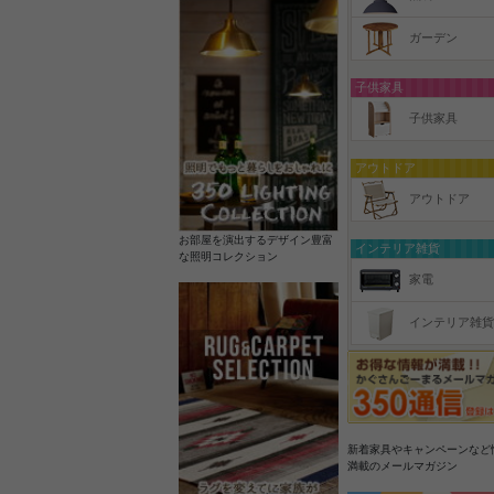
ガーデン
子供家具
子供家具
アウトドア
アウトドア
お部屋を演出するデザイン豊富
インテリア雑貨
な照明コレクション
家電
インテリア雑貨
新着家具やキャンペーンなど
満載のメールマガジン