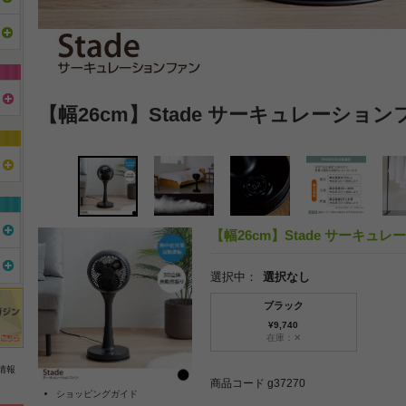
【幅26cm】Stade サーキュレーション
【幅26cm】Stade サーキュ
選択中：
選択なし
ブラック
¥9,740
在庫：✕
情報
商品コード g37270
ショッピングガイド