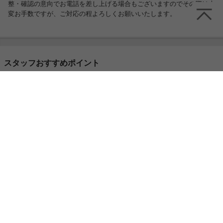
整・確認の意向でお電話を差し上げる場合もございますのでその際は大
変お手数ですが、ご対応の程よろしくお願いいたします。
スタッフおすすめポイント
冷却プレートと送風の組み合わせてお好みで冷
却モードを調節できるのがPeltier（ペルチェ）
のハンディファン!コンパクトで重さも約135gと
軽量なため、キャンプやライプなどの屋外でも
場所をとらず持ち運びか簡単♪本体下部のフッ
クは卓上スタンドとして使用したりカバンに付
けたりとシーン問わずマルチに使用可能に!カバ
ンに付ければ、取り出す手間もなく荷物にもな
らないので便利です!
この商品に関連するキーワード