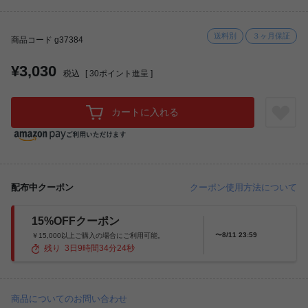
送料別
３ヶ月保証
商品コード g37384
¥3,030
税込
[
30
ポイント進呈 ]
カートに入れる
配布中クーポン
クーポン使用方法について
15%OFFクーポン
〜8/11 23:59
￥15,000以上ご購入の場合にご利用可能。
残り
3
日
9
時間
34
分
23
秒
商品についてのお問い合わせ