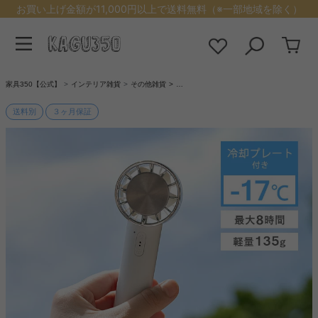
お買い上げ金額が11,000円以上で送料無料（※一部地域を除く）
家具350【公式】
インテリア雑貨
その他雑貨
…
送料別
３ヶ月保証