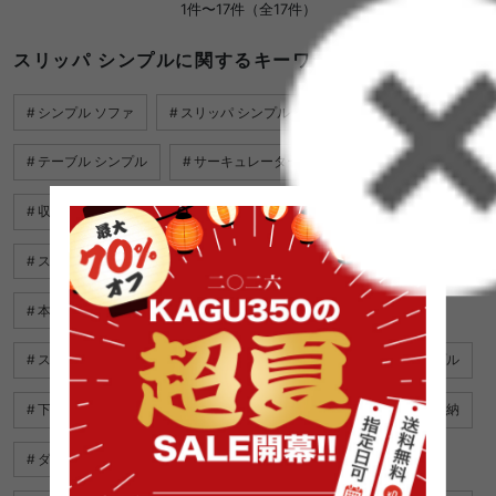
1件〜17件（全17件）
スリッパ シンプルに関するキーワード
シンプル ソファ
スリッパ シンプル
チェア シンプル
テーブル シンプル
サーキュレーター シンプル
収納 シンプル
勉強机 シンプル
キッチン収納 シンプル
スリッパ 安い
扇風機 シンプル
ベッド カバー シンプル
本棚 シンプル
スリッパ ラック おしゃれ
スリッパ おしゃれ
クッション シンプル
ソファ シンプル
下駄箱 シンプル
シングルベッド シンプル
スリッパ 収納
ダブルベッド シンプル
シンプル ベッド フレーム