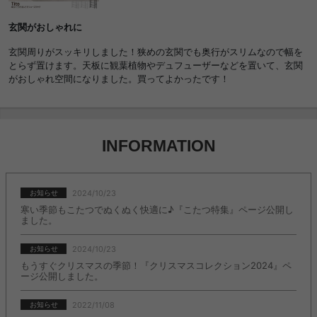
タンド 引き出し 鍵 カギ 小物収納 S字フック付
き 大容量 オープンラック 一人暮らし 1R ワン
玄関がおしゃれに
ルーム 二人 斜め収納 お手入れ簡単 耐水性 通気
性 アイアン 棚 スリッパラック レインラック 魅
玄関周りがスッキリしました！狭めの玄関でも奥行がスリムなので幅を
せる 隠す 収納しやすい 印鑑 マスク 狭い 木目
とらず置けます。天板に観葉植物やデュフューザーなどを置いて、玄関
梅雨 エントランス 掃除道具 折りたたみ傘 便利
がおしゃれ空間になりました。買ってよかったです！
おしゃれ おすすめ 安い
INFORMATION
2024/10/23
お知らせ
寒い季節もこたつでぬくぬく快適に♪『こたつ特集』ページ公開し
ました。
2024/10/23
お知らせ
もうすぐクリスマスの季節！『クリスマスコレクション2024』ペ
ージ公開しました。
2022/11/08
お知らせ