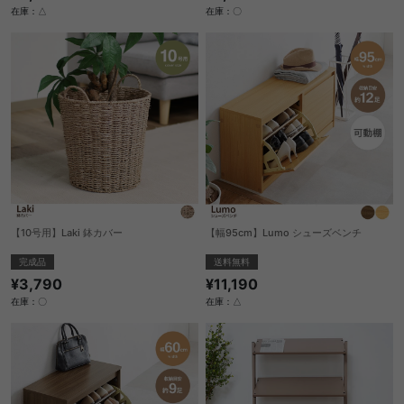
在庫：△
在庫：〇
【10号用】Laki 鉢カバー
【幅95cm】Lumo シューズベンチ
完成品
送料無料
¥3,790
¥11,190
在庫：〇
在庫：△