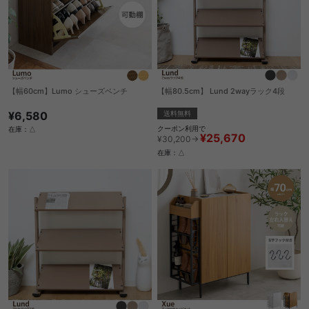
【幅60cm】Lumo シューズベンチ
【幅80.5cm】 Lund 2wayラック4段
¥6,580
送料無料
クーポン利用で
在庫：△
¥25,670
¥30,200→
在庫：△