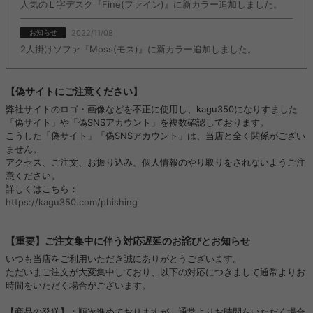
人気のＬ字デスク『Fine(ファイン)』に新カラー追加しました。
2022/11/08
お知らせ
2人掛けソファ『Moss(モス)』に新カラー追加しました。
【偽サイトにご注意ください】
弊社サイトのロゴ・画像などを不正に使用し、kagu350になりすました
「偽サイト」や「偽SNSアカウント」を複数確認しております。
こうした「偽サイト」「偽SNSアカウント」は、当店と全く関係がござい
ません。
アクセス、ご注文、お振り込み、個人情報のやり取りをされないようご注
意ください。
詳しくはこちら：
https://kagu350.com/phishing
【重要】ご注文集中に伴う対応遅延のお詫びとお知らせ
いつも当店をご利用いただき誠にありがとうございます。
ただいまご注文が大変集中しており、以下の対応につきまして通常よりお
時間をいただく場合がございます。
【商品の発送】：順次進めておりますが、通常よりお時間をいただく場合