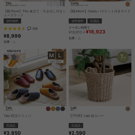
【幅70cm】Tito 傘立て・引き出し付きシ
【幅44cm】Cesta バスケット付きサイド
ューズラック
送料無料
完成品
送料無料
クーポン利用で
9
件
¥16,923
¥19,910→
¥8,999
在庫：△
在庫：△
Talo 防活スリッパ
【7号用】Laki 鉢カバー
完成品
完成品
¥3,850
¥2,590