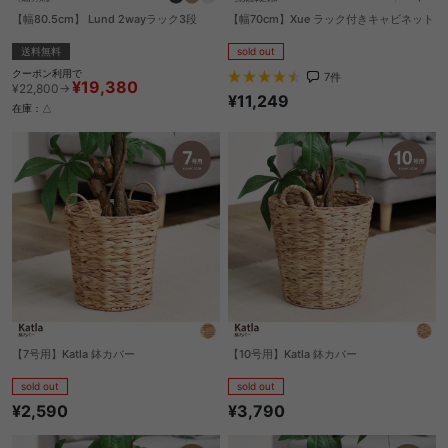
【幅80.5cm】 Lund 2wayラック3段
【幅70cm】Xue ラック付きキャビネット
送料無料
sold out
クーポン利用で
7
件
¥19,380
¥22,800→
¥11,249
在庫：△
【7号用】Katla 鉢カバー
【10号用】Katla 鉢カバー
sold out
sold out
¥2,590
¥3,790