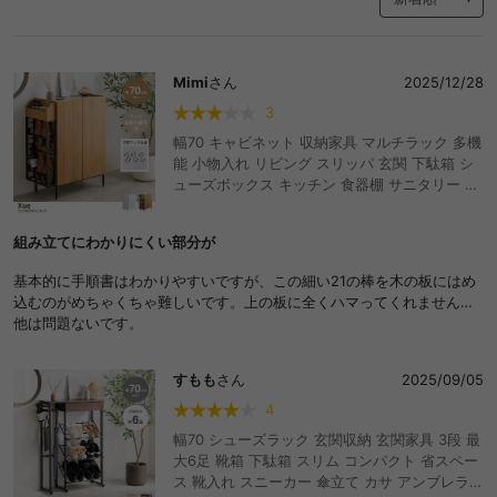
Mimi
さん
2025/12/28
3
幅70 キャビネット 収納家具 マルチラック 多機
能 小物入れ リビング スリッパ 玄関 下駄箱 シ
ューズボックス キッチン 食器棚 サニタリー 石
目調 木目調 左右入れ替え 子供部屋 S字フック
スリム コンパクト 省スペース ルーター Wi-Fi
組み立てにわかりにくい部分が
ロボット掃除機 可動棚 シェルフ 本棚 両開き 一
人暮らし 1R ワンルーム 台所 おもちゃ 衣類 お
基本的に手順書はわかりやすいですが、この細い21の棒を木の板にはめ
しゃれ おすすめ 安い
込むのがめちゃくちゃ難しいです。上の板に全くハマってくれません…
他は問題ないです。
すもも
さん
2025/09/05
4
幅70 シューズラック 玄関収納 玄関家具 3段 最
大6足 靴箱 下駄箱 スリム コンパクト 省スペー
ス 靴入れ スニーカー 傘立て カサ アンブレラス