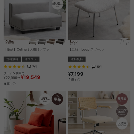
【単品】Celina 2人掛けソファ
【単品】Loop スツール
送料無料
オススメ
送料無料
7
件
6
件
¥7,199
クーポン利用で
¥19,549
¥22,999→
在庫：〇
在庫：〇