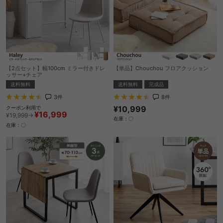
【2点セット】幅100cm ミラー付きドレ
【単品】Chouchou フロアクッション
ッサー+チェア
送料無料
完成品
送料無料
8
件
3
件
¥10,999
クーポン利用で
¥16,999
¥19,999→
在庫：〇
在庫：〇