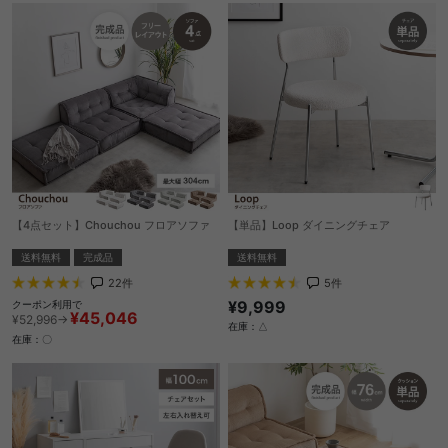
【4点セット】Chouchou フロアソファ
【単品】Loop ダイニングチェア
送料無料
完成品
送料無料
22
件
5
件
¥9,999
クーポン利用で
¥45,046
¥52,996→
在庫：△
在庫：〇