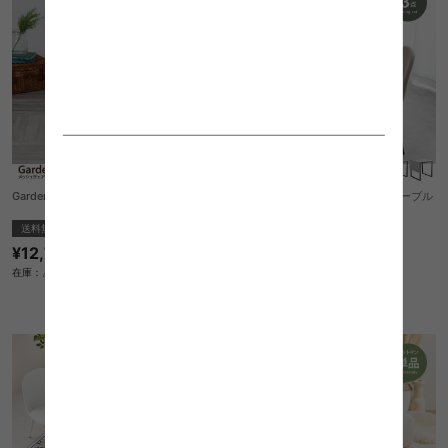
Garden メッシュチェア 1脚
【3点セット】伸縮式ダイニングテーブル
+チェア2脚
送料無料
送料無料
¥12,700
2
件
在庫：△
クーポン利用で
¥24,647
¥28,997→
在庫：△