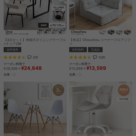
【3点セット】伸縮式ダイニングテーブル
【単品】Chouchou コーナーフロアソフ
+チェア2脚
ァ
送料無料
送料無料
完成品
2
件
13
件
クーポン利用で
クーポン利用で
¥24,648
¥13,599
¥28,998→
¥15,999→
在庫：〇
在庫：〇