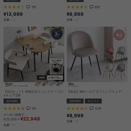
1
件
8
件
¥13,999
¥6,999
在庫：〇
在庫：〇
【3点セット】伸縮式ダイニングテーブル
【単品】Mia ベロアダイニングチェア
+チェア2脚
送料無料
送料無料
オススメ
1
件
12
件
¥8,999
クーポン利用で
¥22,948
¥26,998→
在庫：〇
在庫：〇