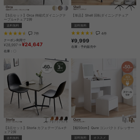
【3点セット】Orca 伸縮式ダイニングテ
【単品】Shell 回転ダイニングチェア
ーブル+チェア2脚
送料無料
送料無料
4
件
7
件
¥9,999
クーポン利用で
¥24,647
¥28,997→
在庫：予約販売中
在庫：〇
【3点セット】Storla カフェテーブル+チ
【幅50cm】Qure コンパクトドレッサー
ェア2脚
送料無料
オススメ
送料無料