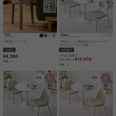
【単品】スツール
【3点セット】幅70cm カフェテーブル
+ダイニングチェア2脚
完成品
送料無料
¥4,280
クーポン利用で
¥19,958
¥23,480→
在庫：△
在庫：△