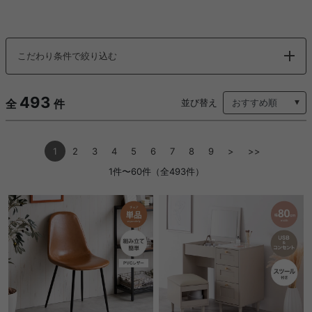
こだわり条件で絞り込む
493
全
件
並び替え
1
2
3
4
5
6
7
8
9
>
>>
1件〜60件（全493件）