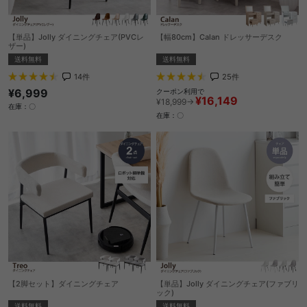
【単品】Jolly ダイニングチェア(PVCレ
【幅80cm】Calan ドレッサーデスク
ザー)
送料無料
送料無料
25
件
14
件
¥6,999
クーポン利用で
¥16,149
¥18,999→
在庫：〇
在庫：〇
【2脚セット】ダイニングチェア
【単品】Jolly ダイニングチェア(ファブリ
ック)
送料無料
送料無料