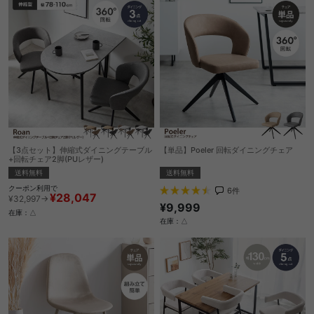
【3点セット】伸縮式ダイニングテーブル
【単品】Poeler 回転ダイニングチェア
+回転チェア2脚(PUレザー)
送料無料
送料無料
クーポン利用で
6
件
¥28,047
¥32,997→
¥9,999
在庫：△
在庫：△