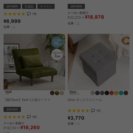
送料無料
完成品
オススメ
送料無料
クーポン利用で
1
件
¥18,878
¥22,210→
¥6,999
在庫：△
在庫：△
【幅75cm】Holt 1人掛けソファ
Dino ボックススツール
送料無料
1
件
1
件
¥3,770
クーポン利用で
在庫：〇
¥16,260
¥19,130→