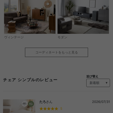
モダン
ヴィンテージ
コーディネートをもっと見る
並び替え
チェア シンプルのレビュー
たろ
さん
2026/07/31
5