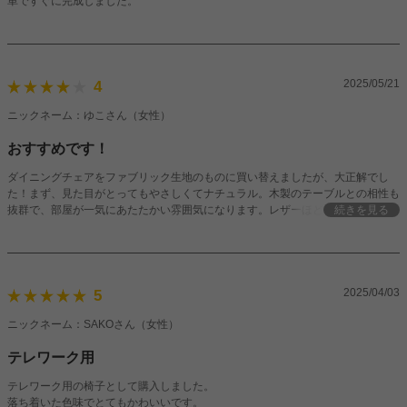
単ですぐに完成しました。
2025/05/21
4
ニックネーム：ゆこさん（女性）
おすすめです！
ダイニングチェアをファブリック生地のものに買い替えましたが、大正解でし
た！まず、見た目がとってもやさしくてナチュラル。木製のテーブルとの相性も
抜群で、部屋が一気にあたたかい雰囲気になります。レザーほどかしこまり感が
続きを見る
ないので、リラックスできる空間にぴったりです。
2025/04/03
5
ニックネーム：SAKOさん（女性）
テレワーク用
テレワーク用の椅子として購入しました。
落ち着いた色味でとてもかわいいです。