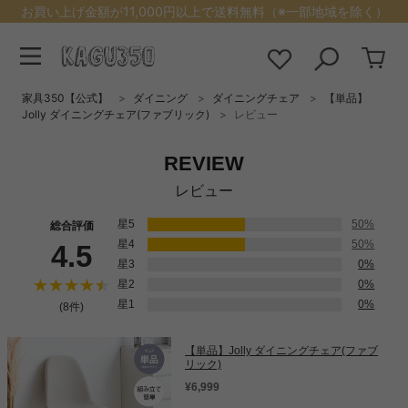
お買い上げ金額が11,000円以上で送料無料（※一部地域を除く）
家具350【公式】
ダイニング
ダイニングチェア
【単品】
Jolly ダイニングチェア(ファブリック)
レビュー
REVIEW
レビュー
星5
50%
総合評価
星4
50%
4.5
星3
0%
星2
0%
星1
0%
(8件)
【単品】Jolly ダイニングチェア(ファブ
リック)
¥6,999