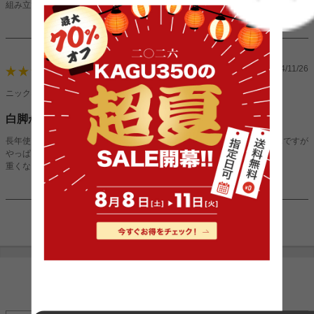
組み立ても簡単ですぐに使うことができたのでよかったです。
2024/11/26
4
ニックネーム：mimiさん（女性）
白脚かわいい！
長年使うことを考えるとお手入れ簡単そうなレザーのものと迷っていたんですが
やっぱり白脚がかわいくてこちらにしました！
重くなりすぎなくてよかったです～！
1件〜8件（全8件）
INFORMATION