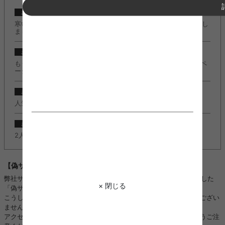
2024/10/23
お知らせ
寒い季節もこたつでぬくぬく快適に♪『こたつ特集』ページ公開し
ました。
2024/10/23
お知らせ
もうすぐクリスマスの季節！『クリスマスコレクション2024』ペ
ージ公開しました。
2022/11/08
お知らせ
人気のＬ字デスク『Fine(ファイン)』に新カラー追加しました。
2022/11/08
お知らせ
2人掛けソファ『Moss(モス)』に新カラー追加しました。
【偽サイトにご注意ください】
弊社サイトのロゴ・画像などを不正に使用し、kagu350になりすました
× 閉じる
「偽サイト」や「偽SNSアカウント」を複数確認しております。
こうした「偽サイト」「偽SNSアカウント」は、当店と全く関係がござい
ません。
アクセス、ご注文、お振り込み、個人情報のやり取りをされないようご注