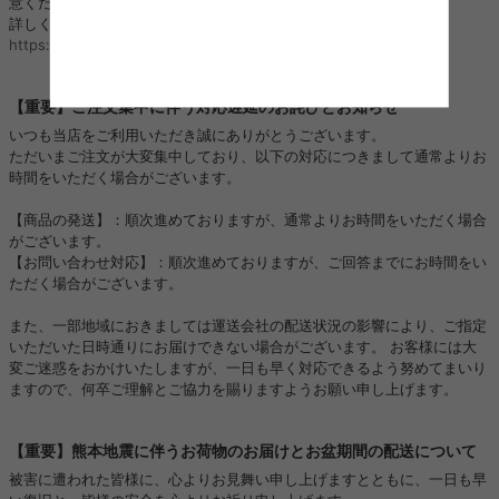
意ください。
詳しくはこちら：
https://kagu350.com/phishing
【重要】ご注文集中に伴う対応遅延のお詫びとお知らせ
いつも当店をご利用いただき誠にありがとうございます。
ただいまご注文が大変集中しており、以下の対応につきまして通常よりお
時間をいただく場合がございます。
【商品の発送】：順次進めておりますが、通常よりお時間をいただく場合
がございます。
【お問い合わせ対応】：順次進めておりますが、ご回答までにお時間をい
ただく場合がございます。
また、一部地域におきましては運送会社の配送状況の影響により、ご指定
いただいた日時通りにお届けできない場合がございます。 お客様には大
変ご迷惑をおかけいたしますが、一日も早く対応できるよう努めてまいり
ますので、何卒ご理解とご協力を賜りますようお願い申し上げます。
【重要】熊本地震に伴うお荷物のお届けとお盆期間の配送について
被害に遭われた皆様に、心よりお見舞い申し上げますとともに、一日も早