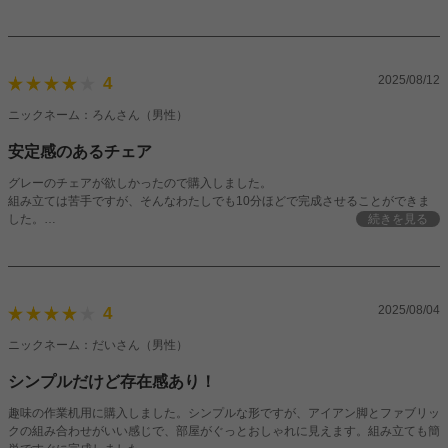
組み立ても10分かからず終わり、座り心地もお値段以上でした＾＾
ホワイトのドレッサーを買っていたので、色味が馴染むか不安でしたが思ったよ
り自然に馴染んでくれたので良かったです＾＾
2025/08/12
4
ニックネーム：ろんさん（男性）
安定感のあるチェア
グレーのチェアが欲しかったので購入しました。
組み立ては苦手ですが、そんなわたしでも10分ほどで完成させることができま
した。
続きを見る
同じ時期に他のお店で購入した椅子は、座るとギーギー音がなってしまうので、
こちらの商品を追加で購入しようかと検討中です。脚の部分はカバーされていま
すが、床を引きずると傷つくのが少し心配なので脚カバーをつけて使用していま
す。
2025/08/04
4
ニックネーム：だいさん（男性）
シンプルだけど存在感あり！
趣味の作業机用に購入しました。シンプルな形ですが、アイアン脚とファブリッ
クの組み合わせがいい感じで、部屋がぐっとおしゃれに見えます。組み立ても簡