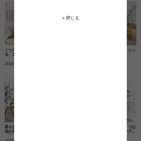
× 閉じる
くつろぎと作業時間を心地よく整え
やさしい木の質感に包まれる、シン
る、北欧ナチュラルなデスク空間
プル北欧スタイル
2026.06.23
北欧
2026.06.23
北欧
くつろぎと食事空間をやさしくつな
柔らかなトーンで統一された、居心
ぐ、ナチュラルモダンなリビングダ
地の良いナチュラルインテリアの一
イニング空間
人暮らし部屋
2026.05.28
ナチュラル
2026.06.22
ナチュラル