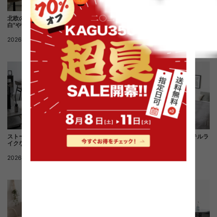
北欧の柔らかさをベースに、"余
軽やかに整えるナチュラルモダン空
白"や"静けさ"を取り入れたジャパ
間
ンディコーディネート
2026.07.28
北欧
2026.07.28
ナチュラル
ストーン調家具が映える、ホテルラ
ストーン調家具が映える、ホテルラ
イクなグレージュモダン空間
イクなモダン空間
2026.07.27
モダン
2026.07.21
モダン