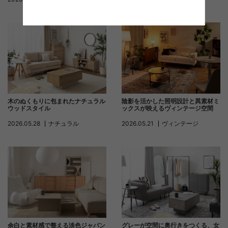
木のぬくもりに包まれたナチュラル
陰影を活かした照明設計と異素材ミ
ウッドスタイル
ックスが映えるヴィンテージ空間
2026.05.28
ナチュラル
2026.05.21
ヴィンテージ
余白と素材感で整える淡色ジャパン
グレーが空間に奥行きをつくる、女