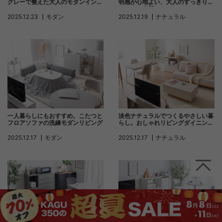
グレーで整えた大人のモダンインテ
明感が心地よい、大人のすっきりナ
リア
チュラル空間
2025.12.23
モダン
2025.12.19
ナチュラル
一人暮らしにもおすすめ。こたつと
淡色ナチュラルでつくるやさしい暮
フロアソファの洗練モダンリビング
らし。おしゃれリビングダイニング
コーディネート
2025.12.17
モダン
2025.12.17
ナチュラル