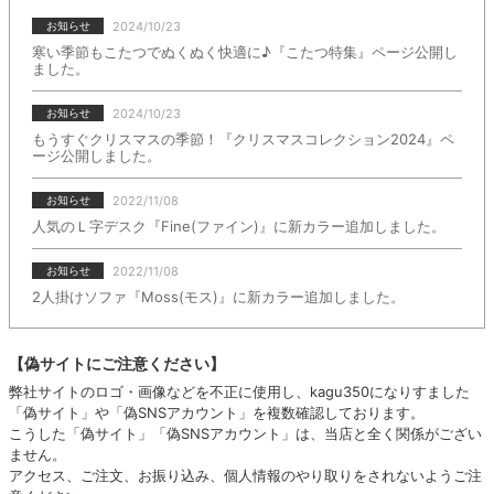
2024/10/23
お知らせ
寒い季節もこたつでぬくぬく快適に♪『こたつ特集』ページ公開し
ました。
2024/10/23
お知らせ
もうすぐクリスマスの季節！『クリスマスコレクション2024』ペ
ージ公開しました。
2022/11/08
お知らせ
人気のＬ字デスク『Fine(ファイン)』に新カラー追加しました。
2022/11/08
お知らせ
2人掛けソファ『Moss(モス)』に新カラー追加しました。
【偽サイトにご注意ください】
弊社サイトのロゴ・画像などを不正に使用し、kagu350になりすました
「偽サイト」や「偽SNSアカウント」を複数確認しております。
こうした「偽サイト」「偽SNSアカウント」は、当店と全く関係がござい
ません。
アクセス、ご注文、お振り込み、個人情報のやり取りをされないようご注