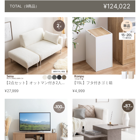
¥124,022
TOTAL
（9商品）
【2点セット】オットマン付き2人掛けソファ
【15L】フタ付きゴミ箱
¥27,999
¥4,999