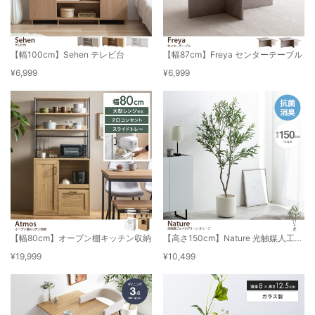
【幅100cm】Sehen テレビ台
【幅87cm】Freya センターテーブル
¥6,999
¥6,999
【幅80cm】オープン棚キッチン収納
【高さ150cm】Nature 光触媒人工観葉植物 オリーブ
¥19,999
¥10,499