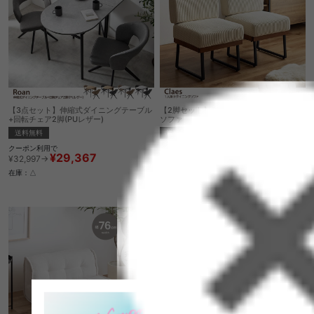
【3点セット】伸縮式ダイニングテーブル
【2脚セット】Claes 1人掛けダイニング
+回転チェア2脚(PUレザー)
ソファ
送料無料
送料無料
あす着
クーポン利用で
4
件
¥29,367
¥32,997→
クーポン利用で
¥24,029
在庫：△
¥26,999→
在庫：〇