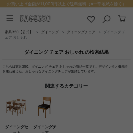
お買い上げ金額が11,000円以上で送料無料（※一部地域を除く）
家具350【公式】
ダイニング
ダイニングチェア
ダイニング チ
ェア おしゃれ
ダイニング チェア おしゃれ の検索結果
こちらは家具350、ダイニング チェア おしゃれの商品一覧です。デザイン性と機能性
を兼ね備えた、おしゃれなダイニングチェアが集結しています。
関連するカテゴリー
ダイニングセ
ダイニングチ
ット
ェア