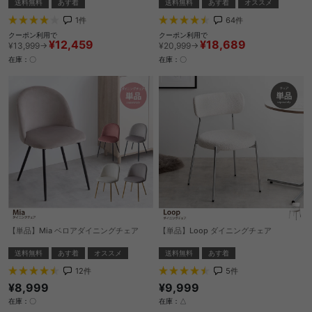
送料無料
あす着
送料無料
あす着
オススメ
1
件
64
件
クーポン利用で
クーポン利用で
¥12,459
¥18,689
¥13,999→
¥20,999→
在庫：〇
在庫：〇
【単品】Loop ダイニングチェア
【単品】Mia ベロアダイニングチェア
送料無料
あす着
送料無料
あす着
オススメ
5
件
12
件
¥9,999
¥8,999
在庫：△
在庫：〇