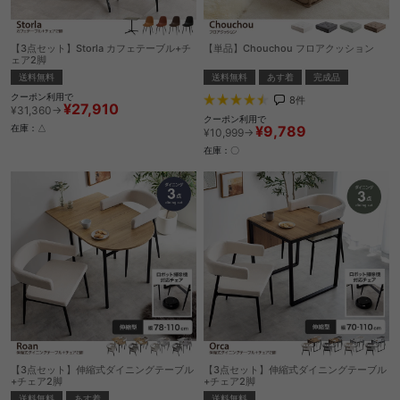
【3点セット】Storla カフェテーブル+チ
【単品】Chouchou フロアクッション
ェア2脚
送料無料
あす着
完成品
送料無料
クーポン利用で
8
件
¥27,910
¥31,360→
クーポン利用で
¥9,789
在庫：△
¥10,999→
在庫：〇
【3点セット】伸縮式ダイニングテーブル
【3点セット】伸縮式ダイニングテーブル
+チェア2脚
+チェア2脚
送料無料
あす着
送料無料