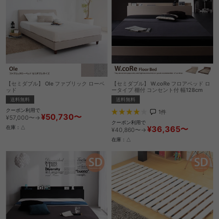
【セミダブル】 Ole ファブリック ローベ
【セミダブル】 W.coRe フロアベッド ロ
ッド
ータイプ 棚付 コンセント付 幅128cm
送料無料
送料無料
クーポン利用で
1
件
¥50,730〜
¥57,000〜→
クーポン利用で
¥36,365〜
在庫：△
¥40,860〜→
在庫：△