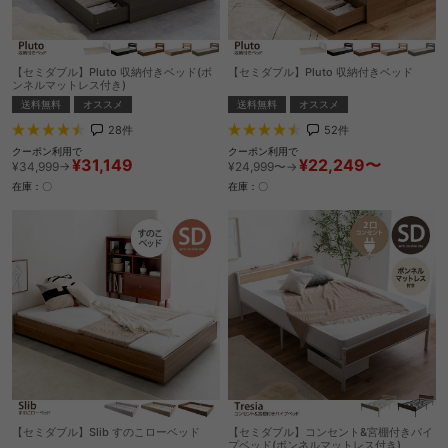
【セミダブル】Pluto 収納付きベッド(ボ
【セミダブル】Pluto 収納付きベッド
ンネルマットレス付き)
送料無料
オススメ
送料無料
オススメ
52
件
28
件
クーポン利用で
クーポン利用で
¥22,249〜
¥31,149
¥24,999〜→
¥34,999→
在庫：〇
在庫：〇
【セミダブル】Slib すのこローベッド
【セミダブル】コンセント&宮棚付きパイ
プベッド(ボンネルマットレス付き)