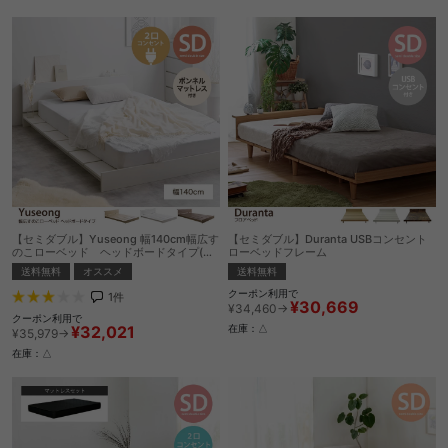
【セミダブル】Yuseong 幅140cm幅広す
【セミダブル】Duranta USBコンセント
のこローベッド ヘッドボードタイプ(ボ
ローベッドフレーム
ンネルマットレス付き)
送料無料
オススメ
送料無料
クーポン利用で
1
件
¥30,669
¥34,460→
クーポン利用で
¥32,021
在庫：△
¥35,979→
在庫：△