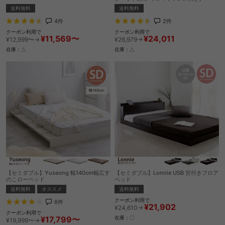
送料無料
送料無料
4
件
2
件
クーポン利用で
クーポン利用で
¥11,569〜
¥24,011
¥12,999〜→
¥26,979→
在庫：△
在庫：△
【セミダブル】Yuseong 幅140cm幅広す
【セミダブル】Lonnie USB 宮付きフロア
のこローベッド
ベッド
送料無料
オススメ
送料無料
クーポン利用で
6
件
¥21,902
¥24,610→
クーポン利用で
¥17,799〜
在庫：〇
¥19,999〜→