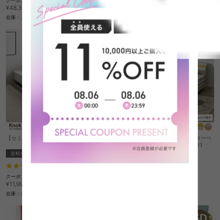
¥43,049
¥43,049
¥48,370→
¥48,370→
在庫：△
在庫：△
【セミダブル】Knok パイプすのこベッド
【セミダブル】AYAMI ツートンカラーベ
ッド(ポケットコイルマットレス付き)
送料無料
送料無料
クーポン利用で
4
件
¥75,534
¥84,870→
クーポン利用で
¥10,679〜
在庫：△
¥11,999〜→
在庫：〇