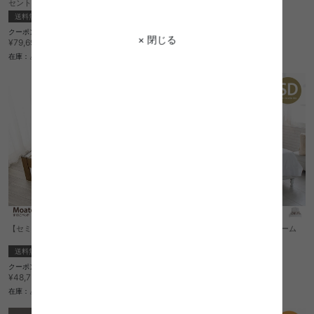
セント付きベッド
ーベッド
送料無料
送料無料
クーポン利用で
クーポン利用で
× 閉じる
¥70,924
¥57,502
¥79,690→
¥64,610→
在庫：△
在庫：△
【セミダブル】Moate すのこベッド
【セミダブル】Othello ベッドフレーム
送料無料
送料無料
クーポン利用で
クーポン利用で
¥43,369
¥65,717
¥48,730→
¥73,840→
在庫：△
在庫：△