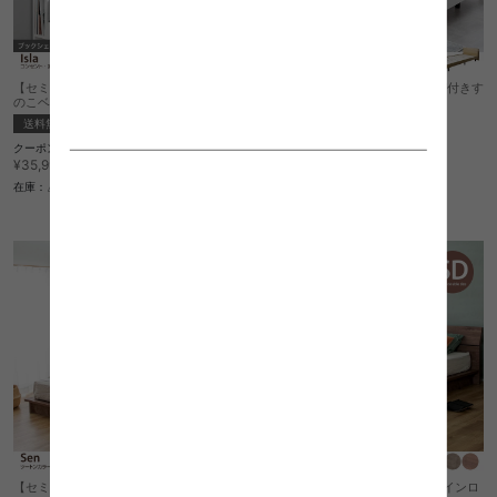
【セミダブル】Isla コンセント・宮付きす
【セミダブル】Isla コンセント・宮付きす
のこベッド(マットレス付き)
のこベッド
送料無料
送料無料
クーポン利用で
1
件
¥32,039
¥35,999→
クーポン利用で
¥24,029〜
在庫：△
¥26,999〜→
在庫：△
【セミダブル】Sen ツートンカラーコン
【セミダブル】Luka シンプルデザインロ