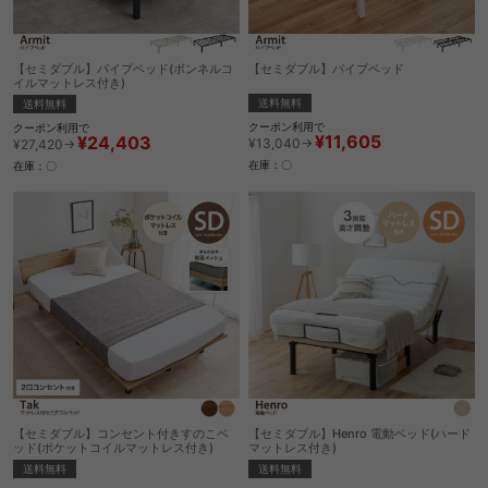
【セミダブル】パイプベッド(ボンネルコ
【セミダブル】パイプベッド
イルマットレス付き)
送料無料
送料無料
クーポン利用で
クーポン利用で
¥11,605
¥24,403
¥13,040→
¥27,420→
在庫：〇
在庫：〇
【セミダブル】コンセント付きすのこベ
【セミダブル】Henro 電動ベッド(ハード
ッド(ポケットコイルマットレス付き)
マットレス付き)
送料無料
送料無料