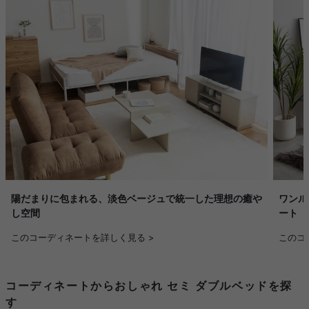
陽だまりに包まれる、淡色ベージュで統一した理想の癒や
ワンル
し空間
ート
このコーディネートを詳しく見る >
このコ
コーディネートからおしゃれ セミ ダブルベッドを探
す