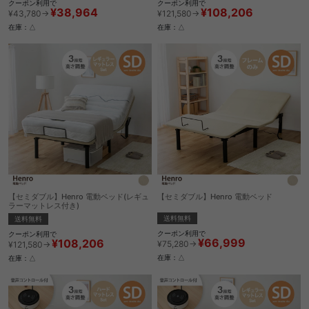
クーポン利用で
クーポン利用で
¥38,964
¥108,206
¥43,780→
¥121,580→
在庫：△
在庫：△
【セミダブル】Henro 電動ベッド(レギュ
【セミダブル】Henro 電動ベッド
ラーマットレス付き)
送料無料
送料無料
クーポン利用で
クーポン利用で
¥66,999
¥108,206
¥75,280→
¥121,580→
在庫：△
在庫：△