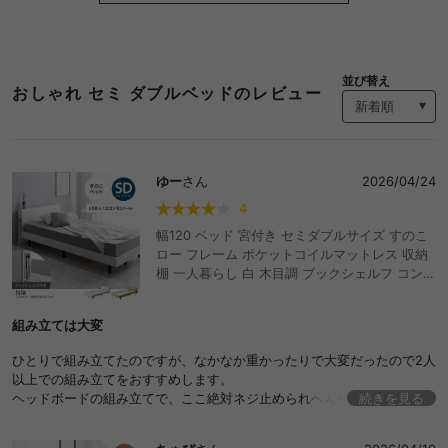
並び替え
おしゃれ セミ ダブルベッドのレビュー
ゆー
さん
2026/04/24
4
幅120 ベッド 宮付き セミダブルサイズ すのこ
ロー フレーム ポケットコイルマットレス 収納
棚 一人暮らし 白 木目調 ブックシェルフ コンセ
ント USBポート 通気性 ヘッドボード コンパク
ト 省スペース ワンルーム ベッド下 黒脚 ブラッ
組み立ては大変
ク脚 雑誌 おしゃれ おすすめ 安い
ひとりで組み立てたのですが、なかなか重かったりで大変だったので2人
以上での組み立てをおすすめします。
ヘッドボードの組み立てで、ここ絶対ネジ止められへんやろってところ
続きを見る
もあったりしましたが、なんとか完成しました。
もうちょっと高さあったら良かったなって思いましたが、かわいいので