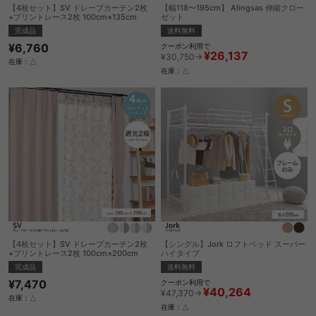
【4枚セット】SV ドレープカーテン2枚
【幅118〜195cm】 Alingsas 伸縮クロー
+プリントレース2枚 100cm×135cm
ゼット
完成品
送料無料
¥6,760
クーポン利用で
¥26,137
¥30,750→
在庫：△
在庫：△
【4枚セット】SV ドレープカーテン2枚
【シングル】Jork ロフトベッド スーパー
+プリントレース2枚 100cm×200cm
ハイタイプ
完成品
送料無料
¥7,470
クーポン利用で
¥40,264
¥47,370→
在庫：△
在庫：△