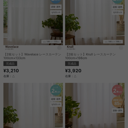
【2枚セット】Wavelace レースカーテン
【2枚セット】Krull レースカーテン
100cm×133cm
100cm×198cm
完成品
完成品
¥3,210
¥3,920
在庫：△
在庫：△