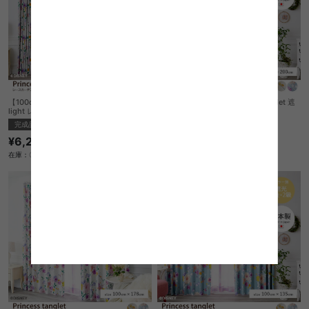
【100cm×133cm】Princess see the
【100cm×200cm】Princess tanglet 遮
light レースカーテン 1枚入り
光カーテン 1枚入り
完成品
完成品
¥6,220
¥8,250
在庫：〇
在庫：〇