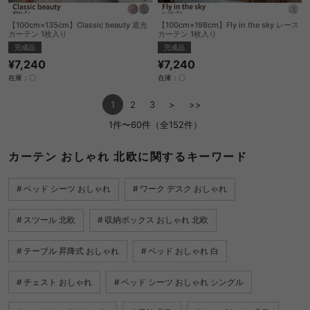
【100cm×135cm】Classic beauty 遮光
【100cm×198cm】Fly in the sky レース
カーテン 1枚入り
カーテン 1枚入り
完成品
完成品
¥7,240
¥7,240
在庫：〇
在庫：〇
1
2
3
>
>>
1件〜60件（全152件）
カーテン おしゃれ 北欧に関するキーワード
ベッド シーツ おしゃれ
ワーク デスク おしゃれ
スツール 北欧
収納ボックス おしゃれ 北欧
テーブル 昇降式 おしゃれ
ベッド おしゃれ 白
チェスト おしゃれ
ベッド シーツ おしゃれ シングル