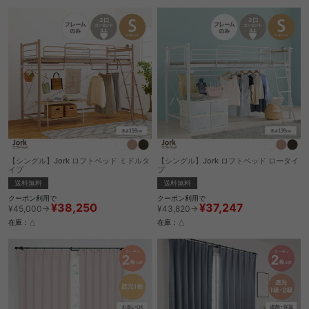
【シングル】Jork ロフトベッド ミドルタ
【シングル】Jork ロフトベッド ロータイ
イプ
プ
送料無料
送料無料
クーポン利用で
クーポン利用で
¥38,250
¥37,247
¥45,000→
¥43,820→
在庫：△
在庫：△