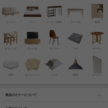
ソファー
ベッド
キッチン収納
テーブル
収納
ダイニング
テレビ台
チェアー
ラグ
ガーデン
寝具
カバーシーツ
こたつ
照明
カーテン
商品のカラーについて