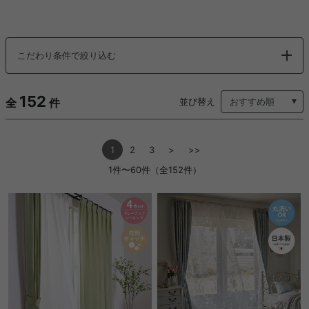
こだわり条件で絞り込む
152
全
件
並び替え
1
2
3
>
>>
1件〜60件（全152件）