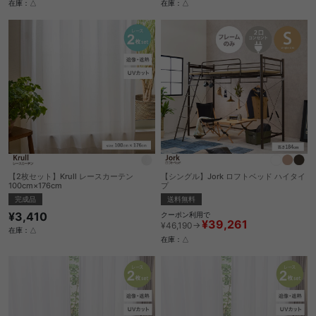
在庫：△
在庫：△
【2枚セット】Krull レースカーテン
【シングル】Jork ロフトベッド ハイタイ
100cm×176cm
プ
完成品
送料無料
¥3,410
クーポン利用で
¥39,261
¥46,190→
在庫：△
在庫：△