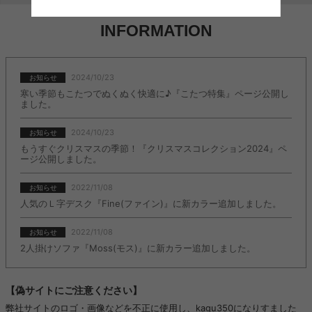
INFORMATION
2024/10/23
お知らせ
寒い季節もこたつでぬくぬく快適に♪『こたつ特集』ページ公開し
ました。
2024/10/23
お知らせ
もうすぐクリスマスの季節！『クリスマスコレクション2024』ペ
ージ公開しました。
2022/11/08
お知らせ
人気のＬ字デスク『Fine(ファイン)』に新カラー追加しました。
2022/11/08
お知らせ
2人掛けソファ『Moss(モス)』に新カラー追加しました。
【偽サイトにご注意ください】
弊社サイトのロゴ・画像などを不正に使用し、kagu350になりすました