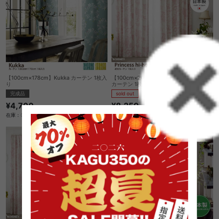
【100cm×178cm】Kukka カーテン 1枚入
【100cm×200cm】Princess hi-ho 遮光
り
カーテン 1枚入り
完成品
sold out
¥4,700
¥8,250
在庫：〇