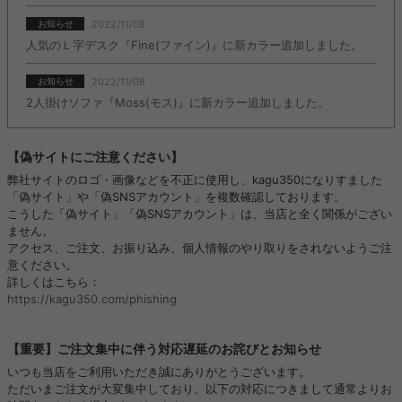
2022/11/08
お知らせ
人気のＬ字デスク『Fine(ファイン)』に新カラー追加しました。
2022/11/08
お知らせ
2人掛けソファ『Moss(モス)』に新カラー追加しました。
【偽サイトにご注意ください】
弊社サイトのロゴ・画像などを不正に使用し、kagu350になりすました
「偽サイト」や「偽SNSアカウント」を複数確認しております。
こうした「偽サイト」「偽SNSアカウント」は、当店と全く関係がござい
ません。
アクセス、ご注文、お振り込み、個人情報のやり取りをされないようご注
意ください。
詳しくはこちら：
https://kagu350.com/phishing
【重要】ご注文集中に伴う対応遅延のお詫びとお知らせ
いつも当店をご利用いただき誠にありがとうございます。
ただいまご注文が大変集中しており、以下の対応につきまして通常よりお