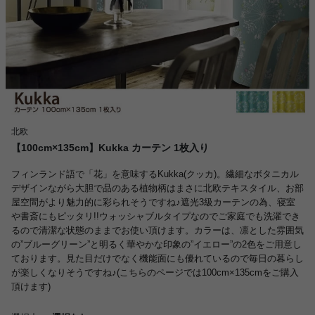
北欧
【100cm×135cm】Kukka カーテン 1枚入り
フィンランド語で「花」を意味するKukka(クッカ)。繊細なボタニカル
デザインながら大胆で品のある植物柄はまさに北欧テキスタイル、お部
屋空間がより魅力的に彩られそうですね♪遮光3級カーテンの為、寝室
や書斎にもピッタリ!!ウォッシャブルタイプなのでご家庭でも洗濯でき
るので清潔な状態のままでお使い頂けます。カラーは、凛とした雰囲気
の”ブルーグリーン”と明るく華やかな印象の”イエロー”の2色をご用意し
ております。見た目だけでなく機能面にも優れているので毎日の暮らし
が楽しくなりそうですね♪(こちらのページでは100cm×135cmをご購入
頂けます)