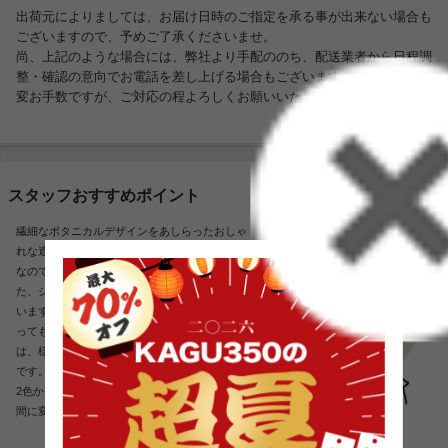
出荷元によりましては、お届け日時のご指定を承る事が出来ない場合も
ございますので、予めご了承くださいませ。
尚、上記のような場合には、弊社より手配ののち、配送業者から日程調
整・確認の意向でお電話を差し上げる場合もございますのでその際は大
変お手数ですが、ご対応の程よろしくお願いいたします。
スタッフおすすめポイント
繊細なボタニカルデザインをあしらったおしゃ
れな遮光カーテンです。ウォッシャブルタイプ
なので洗濯機で洗えるのは嬉しいポイント!ま
た、シワがつきにくい形状記憶加工が施されて
います。大胆ながらも品のあるデザインは、と
っても魅力的♪大人らしくカワイイカーテン
は、様々なインテリアテイストと相性バツグン
です。カラーは、ブルーグリーンとイエローの
2色からお選びできます。お部屋が華やかな空
間に変わること間違いありません。