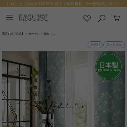
お買い上げ金額が11,000円以上で送料無料（※一部地域を除く）
家具350【公式】
カーテン
北欧
…
送料別
３ヶ月保証