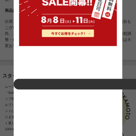
商品は複数の倉庫より出荷させていただいております。
出荷元によりましては、お届け日時のご指定を承る事が出来ない場合も
ございますので、予めご了承くださいませ。
尚、上記のような場合には、弊社より手配ののち、配送業者から日程調
整・確認の意向でお電話を差し上げる場合もございますのでその際は大
変お手数ですが、ご対応の程よろしくお願いいたします。
スタッフおすすめポイント
ムーミンがリズミカルでおしゃれな北欧らしい
「Sofe Melody」シリーズのカーテン。チューリ
ップ畑がお部屋を華やかにしてくれます。パー
ルプリントが施されたチューリップ柄がアクセ
ントになっており、心躍るデザインとなってお
ります。遮光が可能になっているので光を程よ
く遮ります。※こちらは一枚入り。
100cm×200cmのサイズがご購入できます。