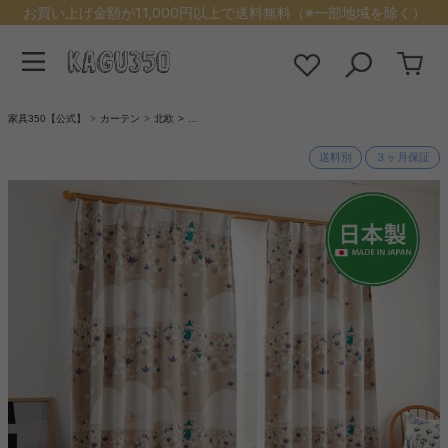
お買い上げ金額が11,000円以上で送料無料（※一部地域を除く）
家具350【公式】
カーテン
北欧
…
送料別
３ヶ月保証