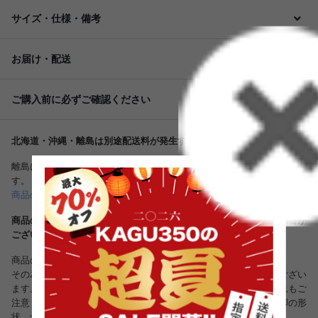
サイズ・仕様・備考
お届け・配送
ご購入前に必ずご確認ください
北海道・沖縄・離島は別途配送料が発生する場合がございます。
離島につきましては、さらに別途中継配送料がかかる場合がございま
す。
商品の送料、配送について詳しくはこちら
商品のデザインは、品質に差し支えない程度に予告なく変更する場合が
ございます。
商品の仕様は随時改善されております。
その為、入荷時により多少のデザイン変更が行われている場合がござい
ます。リピート注文等で同様の商品をご希望される方は、くれぐれもご
注意ください。生産国、各部品、ネジカバー等の色や形、縫製、脚の形
状、サイズなどに若干の誤差がある場合がございます。