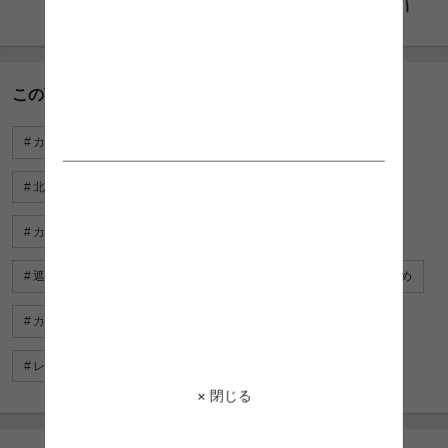
この商品に関連するキーワード
カーテン
北欧
遮光・遮熱
形状記憶
北欧 カーテン
レースカーテン おすすめ
カーテン アンティーク
ドレープ カーテン
遮光カーテン 安い
レースカーテン 北欧
カーテン 小さめ
カーテン かわいい
遮光カーテン 北欧
レースカーテン 可愛い
× 閉じる