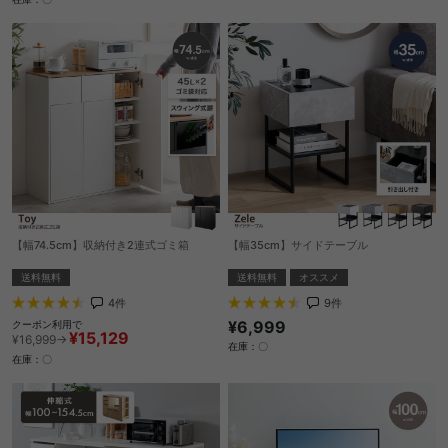
【幅74.5cm】収納付き2連式ゴミ箱
【幅35cm】サイドテーブル
送料無料
送料無料
オススメ
4
件
9
件
¥6,999
クーポン利用で
¥15,129
¥16,999→
在庫：〇
在庫：〇