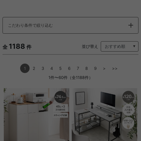
こだわり条件で絞り込む
1188
全
件
並び替え
1
2
3
4
5
6
7
8
9
>
>>
1件〜60件（全1188件）