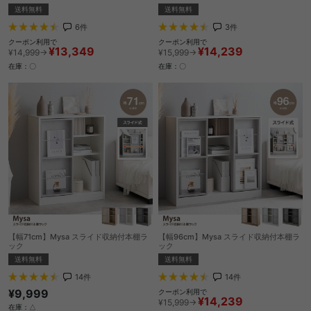
送料無料
送料無料
6
件
3
件
クーポン利用で
クーポン利用で
¥13,349
¥14,239
¥14,999→
¥15,999→
在庫：〇
在庫：〇
【幅71cm】Mysa スライド収納付本棚ラ
【幅96cm】Mysa スライド収納付本棚ラ
ック
ック
送料無料
送料無料
14
件
14
件
¥9,999
クーポン利用で
¥14,239
¥15,999→
在庫：△