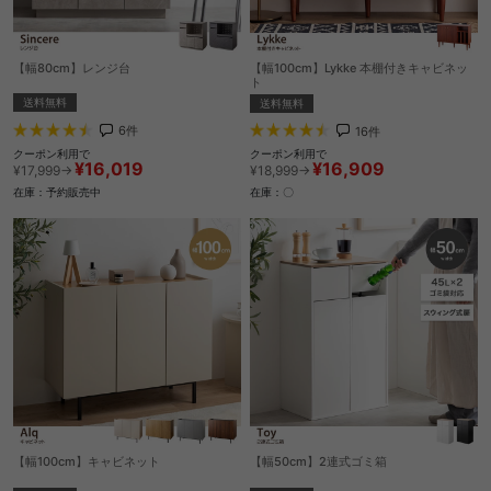
【幅80cm】レンジ台
【幅100cm】Lykke 本棚付きキャビネッ
ト
送料無料
送料無料
6
件
16
件
クーポン利用で
クーポン利用で
¥16,019
¥16,909
¥17,999→
¥18,999→
在庫：予約販売中
在庫：〇
【幅100cm】キャビネット
【幅50cm】2連式ゴミ箱