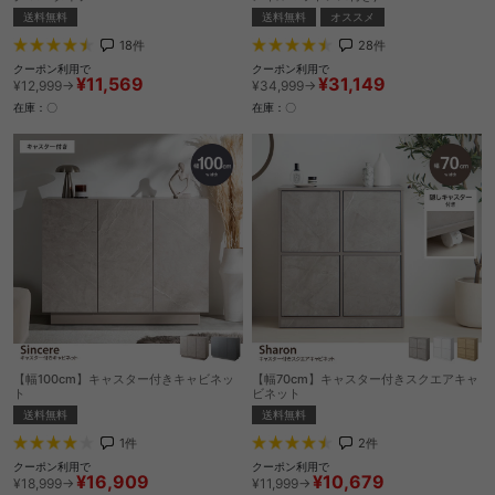
送料無料
送料無料
オススメ
18
件
28
件
クーポン利用で
クーポン利用で
¥11,569
¥31,149
¥12,999→
¥34,999→
在庫：〇
在庫：〇
【幅100cm】キャスター付きキャビネッ
【幅70cm】キャスター付きスクエアキャ
ト
ビネット
送料無料
送料無料
1
件
2
件
クーポン利用で
クーポン利用で
¥16,909
¥10,679
¥18,999→
¥11,999→