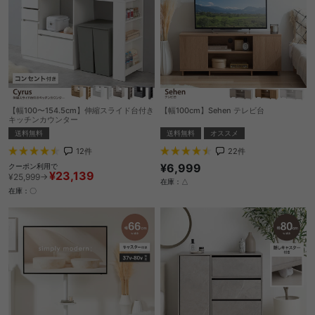
【幅100〜154.5cm】伸縮スライド台付き
【幅100cm】Sehen テレビ台
キッチンカウンター
送料無料
オススメ
送料無料
22
件
12
件
¥6,999
クーポン利用で
¥23,139
¥25,999→
在庫：△
在庫：〇