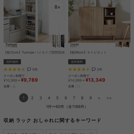
【幅12cm】Tumsae ハイタイプ隙間収納
【幅98cm】キャビネット
送料無料
送料無料
5
件
2
件
クーポン利用で
クーポン利用で
¥9,789
¥13,349
¥10,999→
¥14,999→
在庫：△
在庫：〇
1
2
3
4
5
6
7
8
9
>
>>
1件〜60件（全1188件）
収納 ラック おしゃれに関するキーワード