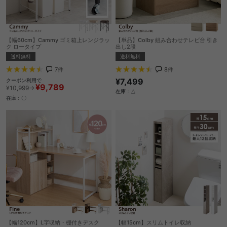
【幅60cm】Cammy ゴミ箱上レンジラッ
【単品】Colby 組み合わせテレビ台 引き
ク ロータイプ
出し2段
送料無料
送料無料
7
件
8
件
¥7,499
クーポン利用で
¥9,789
¥10,999→
在庫：△
在庫：〇
【幅120cm】L字収納・棚付きデスク
【幅15cm】スリムトイレ収納