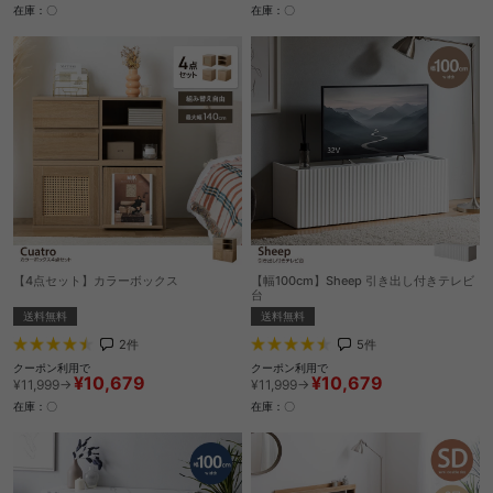
在庫：〇
在庫：〇
【4点セット】カラーボックス
【幅100cm】Sheep 引き出し付きテレビ
台
送料無料
送料無料
2
件
5
件
クーポン利用で
クーポン利用で
¥10,679
¥10,679
¥11,999→
¥11,999→
在庫：〇
在庫：〇