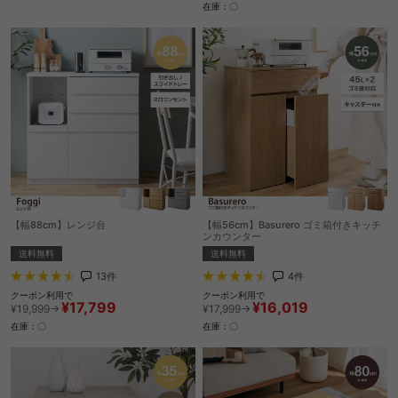
在庫：〇
【幅88cm】レンジ台
【幅56cm】Basurero ゴミ箱付きキッチ
ンカウンター
送料無料
送料無料
13
件
4
件
クーポン利用で
クーポン利用で
¥17,799
¥16,019
¥19,999→
¥17,999→
在庫：〇
在庫：〇