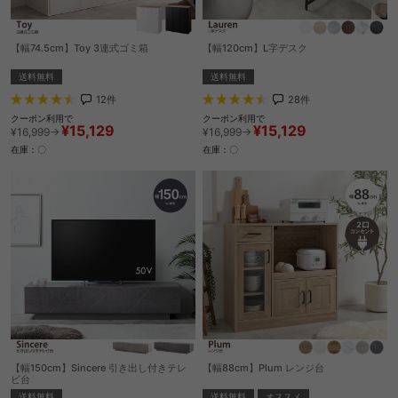
【幅74.5cm】Toy 3連式ゴミ箱
【幅120cm】L字デスク
送料無料
送料無料
12
件
28
件
クーポン利用で
クーポン利用で
¥15,129
¥15,129
¥16,999→
¥16,999→
在庫：〇
在庫：〇
【幅150cm】Sincere 引き出し付きテレ
【幅88cm】Plum レンジ台
ビ台
送料無料
オススメ
送料無料