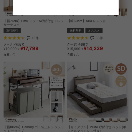
【幅71cm】Emu ミラー&収納付きドレッ
【幅60cm】Aria レンジ台
サーデスク
送料無料
オススメ
送料無料
33
件
13
件
クーポン利用で
クーポン利用で
¥14,239
¥17,799
¥15,999→
¥19,999→
在庫：△
在庫：〇
【幅80cm】Cammy ゴミ箱上レンジラッ
【セミダブル】Pluto 収納付きベッド(ボ
ク ロータイプ
ンネルマットレス付き)