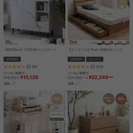
【幅100cm】大理石柄キャビネット
【セミダブル】Pluto 収納付きベッド
送料無料
送料無料
オススメ
9
件
52
件
クーポン利用で
クーポン利用で
¥15,129
¥22,249〜
¥16,999→
¥24,999〜→
在庫：〇
在庫：〇