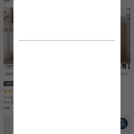
在庫：〇
在庫：〇
【幅60cm】コンセント付きレンジラック
【幅74～122.5cm】伸縮スライド台付き
キッチンカウンター
送料無料
送料無料
2
件
3
件
クーポン利用で
クーポン利用で
¥9,789
¥14,239
¥10,999→
¥15,999→
在庫：〇
在庫：〇