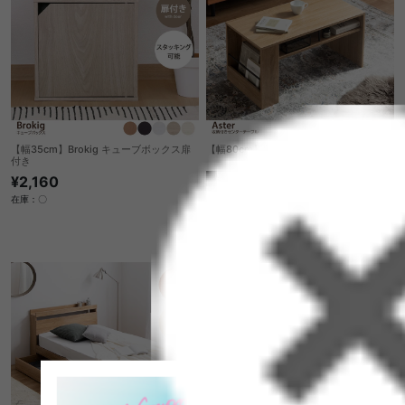
【幅35cm】Brokig キューブボックス扉
【幅80cm】収納付きセンターテーブル
付き
送料無料
¥2,160
在庫：〇
3
件
¥6,999
在庫：〇