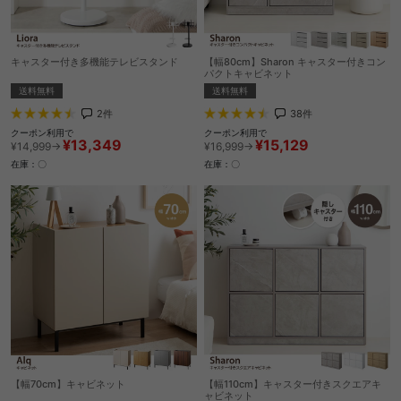
キャスター付き多機能テレビスタンド
【幅80cm】Sharon キャスター付きコン
パクトキャビネット
送料無料
送料無料
2
件
38
件
クーポン利用で
クーポン利用で
¥13,349
¥15,129
¥14,999→
¥16,999→
在庫：〇
在庫：〇
【幅70cm】キャビネット
【幅110cm】キャスター付きスクエアキ
ャビネット