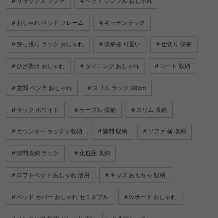
リラックス ソファ
ベッド シンプル おしゃれ
おしゃれ ベッド フレーム
キッチンラック
突っ張り ラック おしゃれ
収納棚 可愛い
仕切り 収納
ひざ掛け おしゃれ
ダイニング おしゃれ
コート 収納
玄関 ベンチ おしゃれ
スリム ラック 20cm
ラック ホワイト
ケーブル 収納
スリム 収納
カウンター キッチン収納
隙間 収納
ソファ 横 収納
隙間収納 ラック
化粧品 収納
ロフトベッド おしゃれ 活用
キッズ おもちゃ 収納
ベッド カバー おしゃれ セミダブル
tvボード おしゃれ