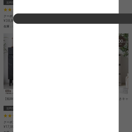
送料無料
送料無料
オススメ
2
件
27
件
¥9,999
クーポン利用で
¥34,709
¥38,999→
在庫：〇
在庫：〇
【幅86cm】大理石柄レンジ台
【幅100cm】Sharon キャスター付きキャ
ビネット
送料無料
送料無料
6
件
15
件
クーポン利用で
クーポン利用で
¥16,019
¥21,359
¥17,999→
¥23,999→