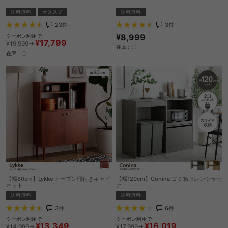
送料無料
オススメ
送料無料
23
件
3
件
¥8,999
クーポン利用で
¥17,799
¥19,999→
在庫：〇
在庫：〇
【幅80cm】Lykke オープン棚付きキャビ
【幅120cm】Conina ゴミ箱上レンジラッ
ネット
ク
送料無料
送料無料
3
件
6
件
クーポン利用で
クーポン利用で
¥13,349
¥16,019
¥14,999→
¥17,999→