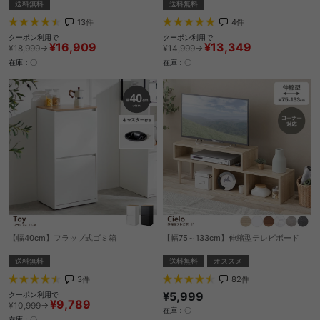
送料無料
送料無料
13
件
4
件
クーポン利用で
クーポン利用で
¥16,909
¥13,349
¥18,999→
¥14,999→
在庫：〇
在庫：〇
【幅40cm】フラップ式ゴミ箱
【幅75～133cm】伸縮型テレビボード
送料無料
送料無料
オススメ
3
件
82
件
¥5,999
クーポン利用で
¥9,789
¥10,999→
在庫：〇
在庫：〇