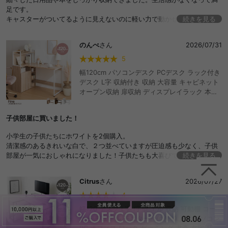
足です。
キャスターがついてるように見えないのに軽い力で動かせるのも◎
続きを見る
天板上にディスプレイするおしゃれなアイテムを探し中です！
のんべ
さん
2026/07/31
5
幅120cm パソコンデスク PCデスク ラック付き
デスク L字 収納付き 収納 大容量 キャビネット
オープン収納 扉収納 ディスプレイラック 本棚
テレワーク 机 勉強机 学習机 作業台 学習デスク
オフィスデスク ワークデスク ゲーミングデス
子供部屋に買いました！
ク おしゃれ おすすめ 安い
小学生の子供たちにホワイトを2個購入。
清潔感のあるきれいな白で、２つ並べていますが圧迫感も少なく、子供
部屋が一気におしゃれになりました！子供たちも大喜びで気に入って使
続きを見る
っています。収納がいっぱいできるし、造りも頑丈そうで安心しまし
た。
Citrus
さん
2026/07/27
4
幅120 デスク L字 l字型 エル 収納 可動棚 コー
ナー デュアル モニター台付き 卓上棚 パソコン
PC オフィス ワーク ゲーミング 書斎 在宅 リモ