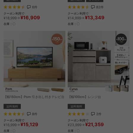
82
件
6
件
クーポン利用で
クーポン利用で
¥13,349
¥16,909
¥14,999→
¥18,999→
在庫：〇
在庫：〇
【幅150cm】Pom 引き出し付きテレビ台
【幅100cm】レンジ台
送料無料
送料無料
8
件
2
件
クーポン利用で
クーポン利用で
¥15,129
¥21,359
¥16,999→
¥23,999→
在庫：〇
在庫：〇