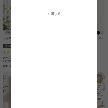
× 閉じる
【幅32cm】Topu 隙間キッチン収納
MFold マグネット式アンブレラホルダー
送料無料
完成品
¥1,870
7
件
在庫：〇
クーポン利用で
¥16,019
¥17,999→
在庫：〇