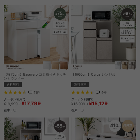
【幅75cm】Basurero ゴミ箱付きキッチ
【幅60cm】Cyrus レンジ台
ンカウンター
送料無料
送料無料
4
件
11
件
クーポン利用で
クーポン利用で
¥15,129
¥17,799
¥16,999→
¥19,999→
在庫：〇
在庫：〇