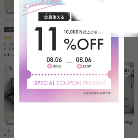
【シングル】Pluto 収納付きベッド
【幅120cm】Cammy レンジラック
送料無料
オススメ
送料無料
オススメ
105
件
44
件
クーポン利用で
クーポン利用で
¥17,799〜
¥15,129
¥19,999〜→
¥16,999→
在庫：〇
在庫：〇
【ダブル】Pluto 収納付きベッド(ボンネ
【幅120cm】テレビ台
ルマットレス付き)