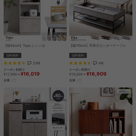
【幅55cm】Topu レンジ台
【幅110cm】昇降式センターテーブル
送料無料
送料無料
23
件
4
件
クーポン利用で
クーポン利用で
¥16,019
¥16,909
¥17,999→
¥18,999→
在庫：〇
在庫：〇