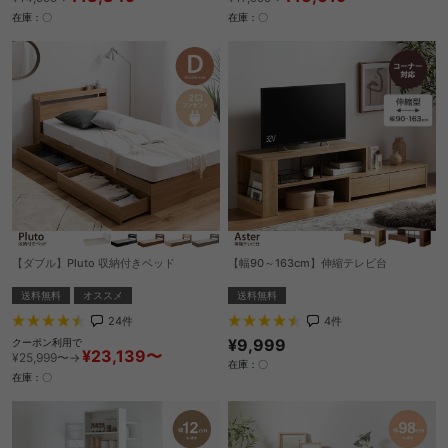
在庫：〇
在庫：〇
【ダブル】Pluto 収納付きベッド
【幅90～163cm】伸縮テレビ台
送料無料
オススメ
送料無料
24
件
4
件
¥9,999
クーポン利用で
¥23,139〜
¥25,999〜→
在庫：〇
在庫：〇