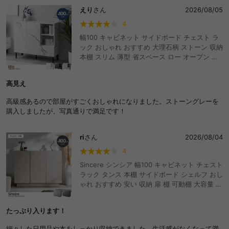
えり
さん
2026/08/05
4
幅100 キャビネット サイドボード チェスト ラ
ック おしゃれ おすすめ 大理石柄 ストーン 収納
本棚 スリム 薄型 省スペース ロー オープン 扉
付き 引き出し 可動棚 コード穴 配線 ディスプレ
イ リビング ダイニング デスク 高級感 ノイズレ
高見え
ス フラット マーブル ルーター ファイル A4 脚
付き 一人暮らし ワンルーム
高級感あるので部屋がすごくおしゃれになりました。ストーングレーを
購入しましたが、写真通りで満足です！
ri
さん
2026/08/04
4
Sincere シンシア 幅100 キャビネット チェスト
ラック タンス 本棚 サイドボード シェルフ おし
ゃれ おすすめ 安い 収納 扉 棚 可動棚 大容量 キ
ャスター ワイド A4 書類 本 漫画 コミック ルー
ター 推し活 かわいい かっこいい スリム リビン
たっぷり入ります！
グ カフェ 一人暮らし 二人 ファミリー ストーン
調 ディスプレイ 配線 コード穴
細々した日用品や本をしっかり収納できました。生活感がなくなって満