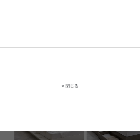
【シングル】Knok パイプすのこベ
【シングル】宮棚&コンセ
ッド
き出し収納ベッド(マットレ
送料無料
あす着
送料無料
6
件
¥9,999〜
クーポン利用で
¥30,241
¥33,979→
在庫：〇
在庫：△
× 閉じる