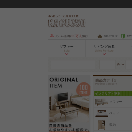
50万人
当店について
初め
メンバー登録数
突破！
ソファー
リビング家具
Sofa
Living Furniture
円〜
インテリア・家具
ソファー
ベッド
収納