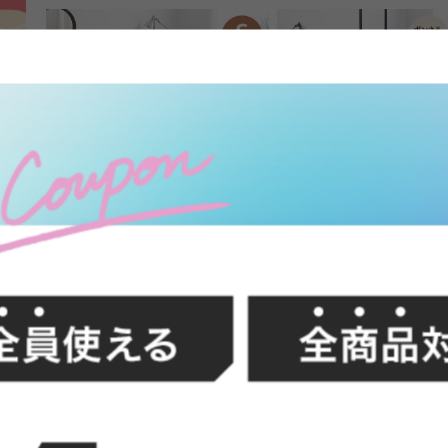
FFク
【シングル】Pluto 収納付きベッド
【ダブル】Pluto 収納付き
(ボンネルマットレス付き)
送料無料
あす着
オススメ
送料無料
オススメ
105
件
クーポン利用で
クーポン利用で
¥17,799〜
¥34,709
¥19,999〜→
¥38,999→
在庫：〇
在庫：〇
イン