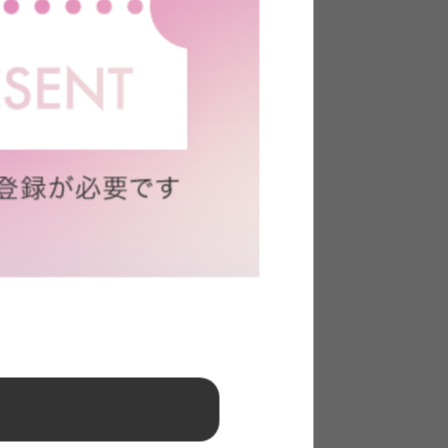
Bコンセ
【シングル】コンセント&宮棚付き
パイプベッド
送料無料
2
件
2
件
クーポン利用で
¥10,679〜
¥11,999〜→
在庫：△