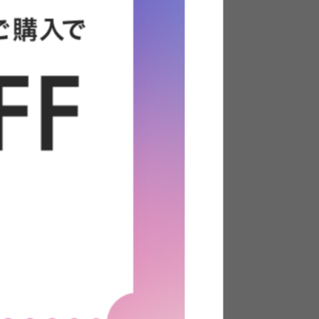
ベッド
【セミダブル】コンセント&宮棚付
きパイプベッド(ボンネルマットレ
ス付き)
送料無料
24
件
2
件
クーポン利用で
〜
¥24,011
¥26,979→
在庫：△