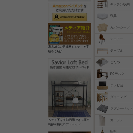
キッチン収納
寝具
カバーシーツ
チェアー
家具350の受賞歴やメディア実
テーブル
績をご紹介
こたつ
PCデスク
テレビ台
ダイニング
ラグカーペット
カーテン
ベッド下を有効活用できる高さ
調節可能なロフトベッド
照明