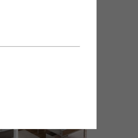
ント付引
【シングル】宮棚&コンセント付引
ス付き)
き出し収納ベッド
送料無料
6
件
12
件
クーポン利用で
¥20,914〜
¥23,499〜→
在庫：△