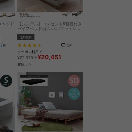
付きベッド
【シングル】コンセント&宮棚付き
パイプベッド(ボンネルマットレス
付き)
送料無料
18
件
2
件
クーポン利用で
¥20,451
¥22,979→
在庫：△