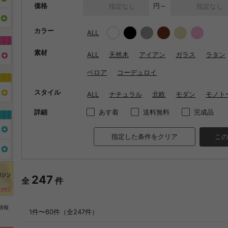
価格
円～
カラー
ALL
素材
ALL
天然木
アイアン
ガラス
ラタン
ベロア
コーデュロイ
スタイル
ALL
ナチュラル
北欧
モダン
モノト
詳細
あす着
送料無料
完成品
指定した条件をクリア
この
247
全
件
情報
1件〜60件（全247件）