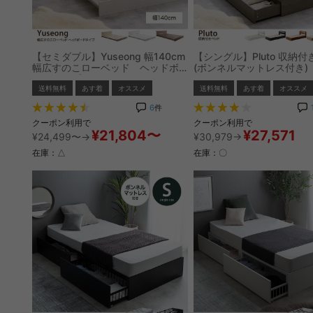
【セミダブル】Yuseong 幅140cm
【シングル】Pluto 収納
幅広すのこローベッド ヘッドボ
(ボンネルマットレス付き)
ードタイプ
送料無料
あす着
オススメ
送料無料
あす着
オススメ
6
件
クーポン利用で
クーポン利用で
¥21,804〜
¥27,571
¥24,499〜→
¥30,979→
在庫：△
在庫：〇