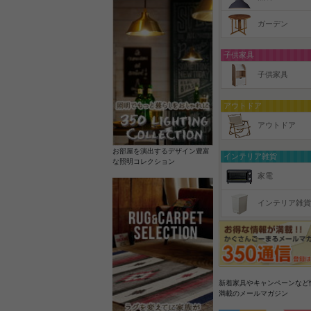
ガーデン
子供家具
子供家具
アウトドア
アウトドア
お部屋を演出するデザイン豊富
インテリア雑貨
な照明コレクション
家電
インテリア雑貨
新着家具やキャンペーンなど
満載のメールマガジン