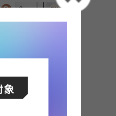
ベッド
【セミダブル】Pluto 収納付きベッ
ド(ボンネルマットレス付き)
送料無料
あす着
オススメ
27
件
28
件
クーポン利用で
¥31,149
¥34,999→
在庫：〇