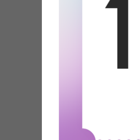
テリアにお悩みの法人のお客
ポイントシステムとは
特定商取引法について
メーカー様へのご案内
メディアへのリース
サイトマップ
お役立ち情報
どうする？不要家具！
家具お部屋に入る？
コーデテクニック
インテリア用語辞典
素材用語辞典
営業日カレンダー
2026年 8月
日
月
火
水
木
金
土