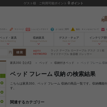
0
ゲスト
様
ご利用可能ポイント
ポイント
ての方へ
マイページ
ショッピングガイド
よくあるご質問
返品・キャンセルについて
ベッド・家具
収納家具
デスク・チェア
インテリア照
Bed & Bedding
Storage Furniture
Desk & Chair
Interior Lighting
ラック
テーブル
ローテーブル
デスク
ゴミ箱
円
サイドテーブル
食器棚
ドレッサー
家具350【公式】
ベッド
収納付きベッド
ベッド フレーム 収
ベッド フレーム 収納 の検索結果
こちらは家具350、ベッド フレーム 収納の商品一覧です。収納機
す。
関連するカテゴリー