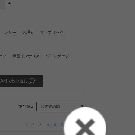
円
レザー
大理石
ファブリック
ーン
韓国インテリア
ヴィンテージ
条件で絞り込む
並び替え
1
2
3
4
5
次へ
最後へ