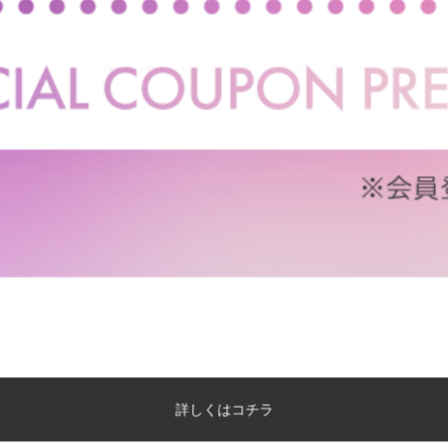
【直径43cm】Teruel サイドテーブ
【シングル】Duranta US
ル
ント ローベッドフレーム
¥5,580
送料無料
在庫：△
クーポン利用で
¥19,704
¥22,140→
在庫：△
詳しくはコチラ