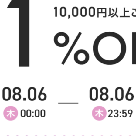
様へ
【セミダブル】Pluto 収納付きベッ
【ダブル】Pluto 収納付き
ド
送料無料
あす着
オススメ
送料無料
あす着
オススメ
52
件
クーポン利用で
クーポン利用で
¥22,249〜
¥23,139
¥24,999〜→
¥25,999〜→
在庫：〇
在庫：〇