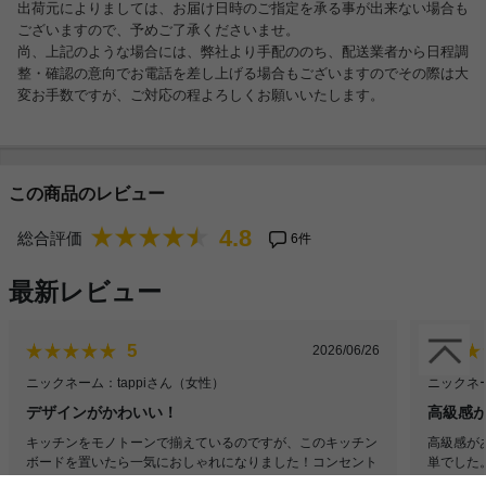
出荷元によりましては、お届け日時のご指定を承る事が出来ない場合も
ございますので、予めご了承くださいませ。
尚、上記のような場合には、弊社より手配ののち、配送業者から日程調
整・確認の意向でお電話を差し上げる場合もございますのでその際は大
変お手数ですが、ご対応の程よろしくお願いいたします。
この商品のレビュー
4.8
総合評価
6件
最新レビュー
5
2026/06/26
ニックネーム：tappiさん
（女性）
ニックネ
デザインがかわいい！
高級感
キッチンをモノトーンで揃えているのですが、このキッチン
高級感が
ボードを置いたら一気におしゃれになりました！コンセント
単でした
のところにはケトル・炊飯器を置いているのですが、引き出