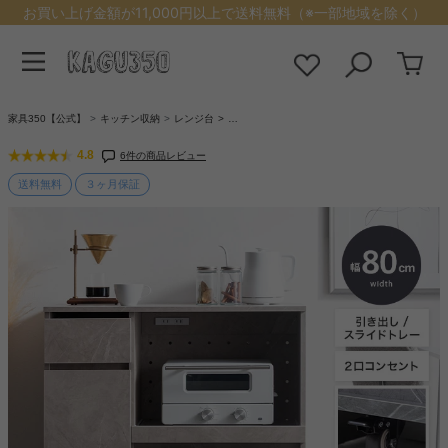
お買い上げ金額が11,000円以上で送料無料（※一部地域を除く）
家具350【公式】
キッチン収納
レンジ台
…
4.8
6件の商品レビュー
送料無料
３ヶ月保証