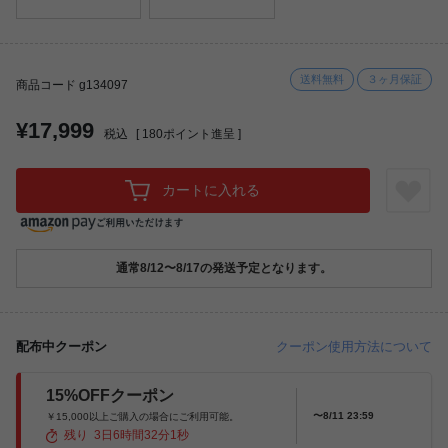
送料無料
３ヶ月保証
商品コード g134097
¥17,999
税込
[
180
ポイント進呈 ]
カートに入れる
通常8/12〜8/17の発送予定となります。
配布中クーポン
クーポン使用方法について
15%OFFクーポン
〜8/11 23:59
￥15,000以上ご購入の場合にご利用可能。
残り
3
日
6
時間
31
分
59
秒