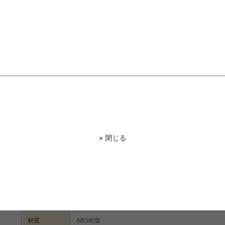
STAFF VOICE
スタッフ
愛らしいフォルムが特徴のしずく型のチ
はお部屋に置くだけでワンポイントに
つく心配がなく床が傷つくのを防いでく
り、背もたれも高めなので安定感ある座
× 閉じる
商品コード
g108230
商品名
【単品】Melbu しずくチェア
幅45cm×奥行55cm×高さ85.5cm
サイズ
【座面高:45.5cm】
材質
ABS樹脂