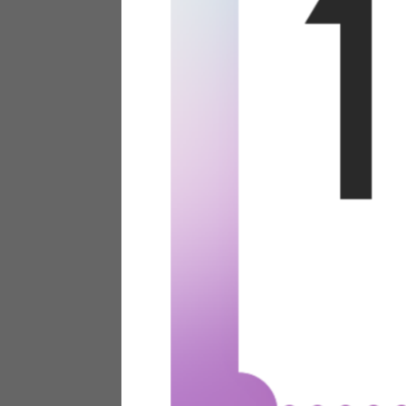
テリアにお悩みの法人のお客
ポイントシステムとは
特定商取引法について
メーカー様へのご案内
メディアへのリース
サイトマップ
お役立ち情報
どうする？不要家具！
家具お部屋に入る？
コーデテクニック
インテリア用語辞典
素材用語辞典
営業日カレンダー
2026年 8月
日
月
火
水
木
金
土