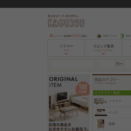
50万人
当店について
初め
メンバー登録数
突破！
ソファー
リビング家具
Sofa
Living Furniture
円〜
インテリア・家具
ソファー
ベッド
収納