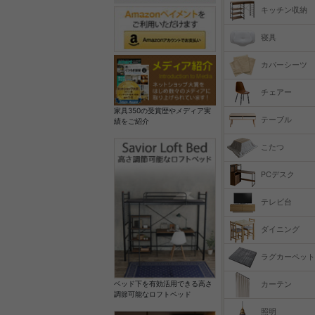
キッチン収納
寝具
カバーシーツ
チェアー
家具350の受賞歴やメディア実
テーブル
績をご紹介
こたつ
PCデスク
テレビ台
ダイニング
ラグカーペット
カーテン
ベッド下を有効活用できる高さ
調節可能なロフトベッド
照明