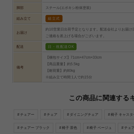
脚部
スチール(エポキシ粉体塗装)
組み立て
組立式
約10営業日出荷予定となります。配送会社よりお届け
お届け
ご連絡を差上げる場合がございます。
配送
日・祝配送OK
【梱包サイズ】71cm×47cm×33cm
【商品重量】約5.5kg
備考
【耐荷重】約80kg
※組み立て時間:1人で約15分
この商品に関連する
チェアー
チェア
ダイニングチェア
椅子 キャスタ
チェアー ブラック
椅子 茶色
椅子 ベージュ
チェア