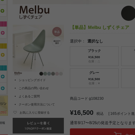
【単品】Melbu しずくチェア
選択中：
選択なし
ブラック
¥16,500
在庫：△
グレー
¥16,500
ショッピングガイド
在庫：✕
この商品の問い合わせ
よくあるご質問
商品コード g108230
クーポン使用方法について
¥16,500
お気に入りに登録する
税込
[
165
ポイント進呈
通常8/17〜8/26の発送予定となりま
情報
カー