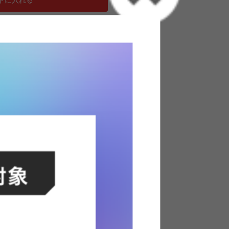
ニングチェア リビングチェア ラウンジチェア かわい
立 くすみカラー パステルカラー アースカラー 曲
ャスター付き 工具不要 デスクワーク リビング
しい『Melbu(メルブ)』のしずくチェア。360
く包み込むようなデザインで座り心地も抜群。脚
ルでスタイリッシュな仕上がりになっておりま
、お部屋に合ったカラーをお選びください。