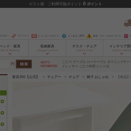
0
ゲスト
様
ご利用可能ポイント
ポイント
ての方へ
マイページ
ショッピングガイド
よくあるご質問
返品・キャンセルについて
ベッド・家具
収納家具
デスク・チェア
インテリア照
Bed & Bedding
Storage Furniture
Desk & Chair
Interior Lighting
こたつ
テーブル
ローテーブル
ダイニングテー
円
ドレッサー
こたつ布団
レンジ台
家具350【公式】
チェアー
チェア
椅子 おしゃれ
【単品】M