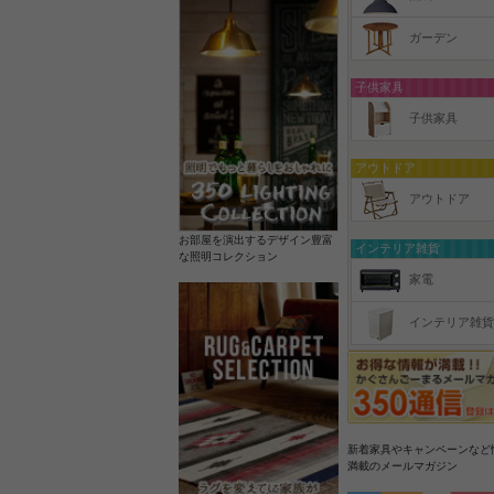
ガーデン
子供家具
子供家具
アウトドア
アウトドア
お部屋を演出するデザイン豊富
インテリア雑貨
な照明コレクション
家電
インテリア雑貨
新着家具やキャンペーンなど
満載のメールマガジン