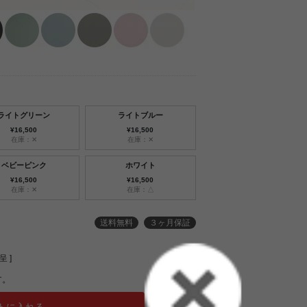
ライトグリーン
ライトブルー
¥16,500
¥16,500
在庫：✕
在庫：✕
ベビーピンク
ホワイト
¥16,500
¥16,500
在庫：✕
在庫：△
送料無料
３ヶ月保証
 ]
す。
トに入れる