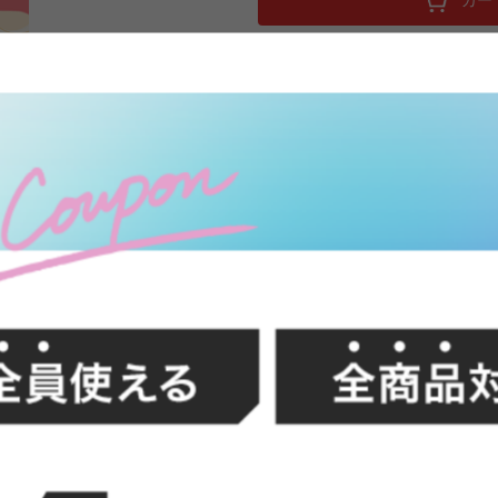
幅45 チェア イス 椅子 いす ダイ
い しずく型 雫型 ドロップ型 簡単組
線 カフェ風 丈夫 安定感 高め アジ
丸みを帯びた雫のようなフォルムが愛ら
度どこから見ても美しく、体を優し
FFク
部はハの字に広がっており、シンプ
す。カラーは6色展開と豊富なので
イン