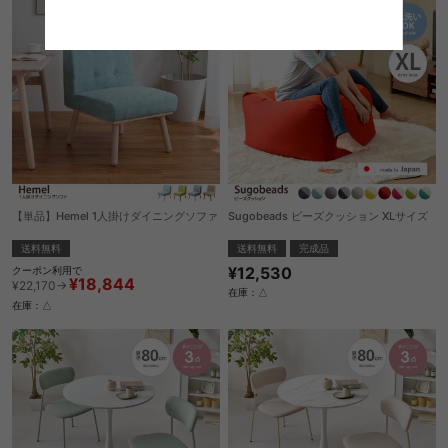
【単品】Hemel 1人掛けダイニングソファ
Sugobeads ビーズクッション XLサイズ
送料無料
送料無料
完成品
¥12,530
クーポン利用で
¥18,844
¥22,170→
在庫：△
在庫：△