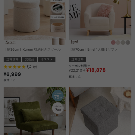
【幅36cm】Kurum 収納付きスツール
【幅70cm】Emel 1人掛けソファ
送料無料
完成品
オススメ
送料無料
クーポン利用で
1
件
¥18,878
¥22,210→
¥6,999
在庫：△
在庫：△