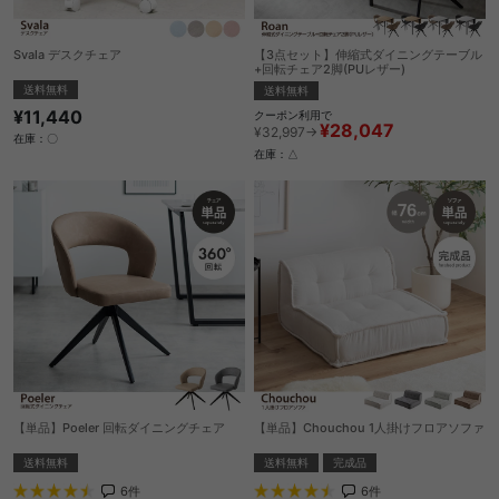
Svala デスクチェア
【3点セット】伸縮式ダイニングテーブル
+回転チェア2脚(PUレザー)
送料無料
送料無料
¥11,440
クーポン利用で
¥28,047
¥32,997→
在庫：〇
在庫：△
【単品】Poeler 回転ダイニングチェア
【単品】Chouchou 1人掛けフロアソファ
送料無料
送料無料
完成品
6
件
6
件