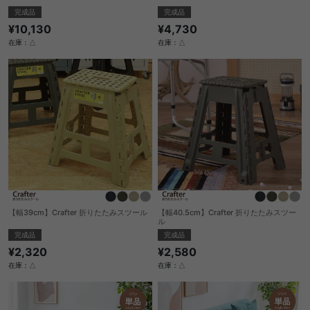
完成品
完成品
¥10,130
¥4,730
在庫：△
在庫：△
【幅39cm】Crafter 折りたたみスツール
【幅40.5cm】Crafter 折りたたみスツー
ル
完成品
完成品
¥2,320
¥2,580
在庫：△
在庫：△