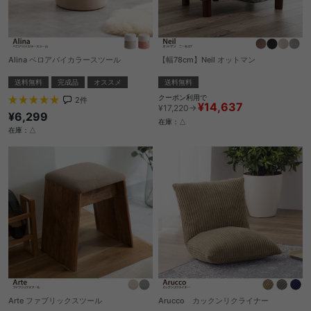
Alina ベロアバイカラースツール
【幅78cm】Neil オットマン
送料無料
完成品
オススメ
送料無料
クーポン利用で
2
件
¥14,637
¥17,220→
¥6,299
在庫：△
在庫：△
Arte ファブリックスツール
Arucco カックンリクライナー