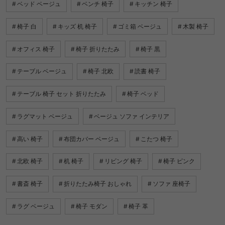
ベッド ベージュ
ベンチ 椅子
キッチン 椅子
椅子 白
キッズ 机 椅子
ゴミ箱 ベージュ
木製 椅子
オフィス 椅子
椅子 折りたたみ
椅子 黒
テーブル ベージュ
椅子 北欧
読書 椅子
テーブル 椅子 セット 折りたたみ
椅子 ベッド
ラグマット ベージュ
ベージュ ソファ インテリア
高い 椅子
布団カバー ベージュ
こたつ 椅子
北欧 椅子
机 椅子
リビング 椅子
椅子 ピンク
書斎 椅子
折りたたみ椅子 おしゃれ
ソファ 座椅子
ラグ ベージュ
椅子 モダン
椅子 革