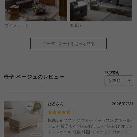
モダン
ヴィンテージ
コーディネートをもっと見る
並び替え
椅子 ベージュのレビュー
たろ
さん
2026/07/31
5
幅80cm ソファ ソファー オットマン スツール
チェア 椅子 いす 1人掛けチェア 1人掛け オット
マンスツール 北欧 韓国 インテリア ポケットコ