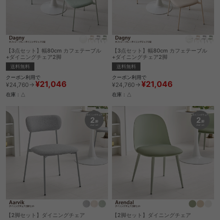
【3点セット】幅80cm カフェテーブル
【3点セット】幅80cm カフェテーブル
+ダイニングチェア2脚
+ダイニングチェア2脚
送料無料
送料無料
クーポン利用で
クーポン利用で
¥21,046
¥21,046
¥24,760→
¥24,760→
在庫：△
在庫：△
【2脚セット】ダイニングチェア
【2脚セット】ダイニングチェア