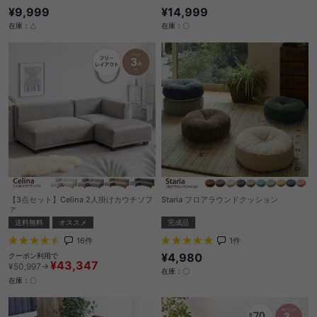
¥9,999
¥14,999
在庫：△
在庫：〇
【3点セット】Celina 2人掛けカウチソフ
Staria フロアラウンドクッション
ァ
完成品
送料無料
オススメ
1
件
16
件
¥4,980
クーポン利用で
¥43,347
¥50,997→
在庫：〇
在庫：〇