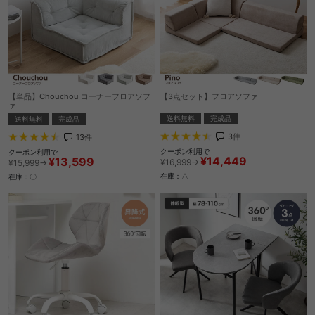
【単品】Chouchou コーナーフロアソフ
【3点セット】フロアソファ
ァ
送料無料
完成品
送料無料
完成品
3
件
13
件
クーポン利用で
クーポン利用で
¥14,449
¥13,599
¥16,999→
¥15,999→
在庫：△
在庫：〇