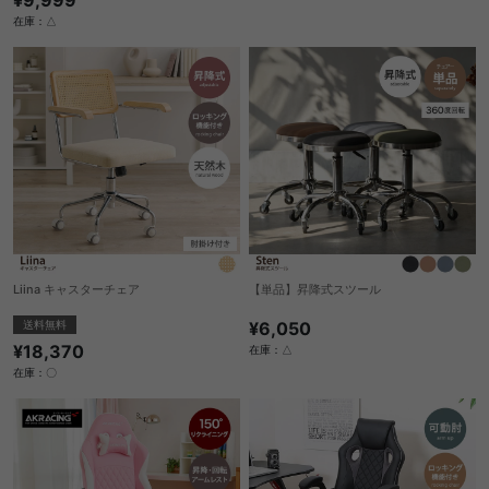
在庫：△
Liina キャスターチェア
【単品】昇降式スツール
送料無料
¥6,050
¥18,370
在庫：△
在庫：〇