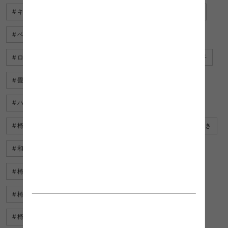
キャスター付き ハンガーラック
キッチンワゴン キャスター
ベッド キャスター
テーブル キャスター付
ローテーブル キャスター付
可愛い 椅子
キッズ 机 椅子
畳 椅子
デスク 椅子
椅子
座椅子 ベッド
ハンガーラック キャスター
折りたたみ椅子
椅子 白
椅子 無垢材
椅子 ソファ
キッチンワゴン キャスター付き
和室 椅子
椅子 ブルー
キャスター ワゴン
椅子 ウォールナット
ダイニングテーブル ベンチ 椅子
椅子 一人用
椅子 ホワイト
ベッド 椅子
椅子 リクライニング
椅子 黒