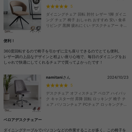
5
ダイニングチェア 回転 肘付 レザー 1脚 ダイニ
ング チェア 椅子 おしゃれ おすすめ 安い 食卓
リビング 黒脚 疲れにくい デスクチェアー キッ
チン アイアン 回転式チェア キャスター無し イ
ス 肘付き クッション
便利！
360度回転するので椅子を引かずに立ち座りできるのでとても便利。
レザー調の上品なデザインと程よい座り心地で、毎日のダイニングをお
しゃれで快適にしてくれるチェアで買ってよかったです！
namitani
さん
2024/10/23
5
デスクチェア オフィスチェア ベロア ハイバッ
ク キャスター付 昇降 回転 ロッキング 椅子 チ
ェア パソコンチェア PCチェア ロッキングチェ
ア ワークチェア 学習椅子 オフィスチェアー チ
ェアー OAチェア 事務椅子 イス PC
ベロアデスクチェアー
ダイニングテーブルでパソコンなどの作業することが多く、この椅子を