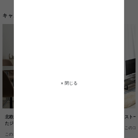
キャスター 椅子を使用したコーディネート例
× 閉じる
ストー
北欧の柔らかさをベースに、"余白"や"静けさ"を取り入れ
たジャパンディコーディネート
このコ
このコーディネートを詳しく見る >