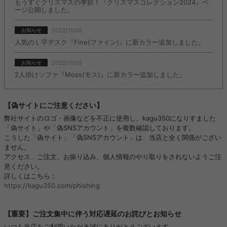
もうすぐクリスマスの季節！『クリスマスコレクション2024』ペ
ージ公開しました。
2022/11/08
お知らせ
人気のＬ字デスク『Fine(ファイン)』に新カラー追加しました。
2022/11/08
お知らせ
2人掛けソファ『Moss(モス)』に新カラー追加しました。
【偽サイトにご注意ください】
弊社サイトのロゴ・画像などを不正に使用し、kagu350になりすました
「偽サイト」や「偽SNSアカウント」を複数確認しております。
こうした「偽サイト」「偽SNSアカウント」は、当店と全く関係がござい
ません。
アクセス、ご注文、お振り込み、個人情報のやり取りをされないようご注
意ください。
詳しくはこちら：
https://kagu350.com/phishing
【重要】ご注文集中に伴う対応遅延のお詫びとお知らせ
いつも当店をご利用いただき誠にありがとうございます。