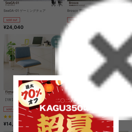
SeaGA-01 ゲーミングチェア
Brosco 昇降機能付きオフィスチェア
sold out
sold out
¥24,040
¥21,160
【1脚】Firma ワークチェア
【1脚】Gracia ワークチェア
sold out
sold out
¥19,180
3
件
¥14,900