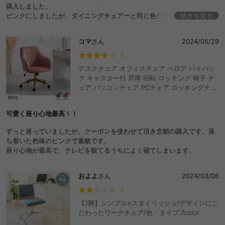
購入しました。
ピンクにしましたが、ダイニングチェアーと同じ色だったので、一つだ
続きを見る
けこの椅子にしても違和感なく、座り心地がいいので満足です。
ベロアの手触りも良く、とてもオシャレです。
コマ
さん
2024/05/29
4
デスクチェア オフィスチェア ベロア ハイバッ
ク キャスター付 昇降 回転 ロッキング 椅子 チ
ェア パソコンチェア PCチェア ロッキングチェ
ア ワークチェア 学習椅子 オフィスチェアー チ
ェアー OAチェア 事務椅子 イス PC
可愛く座り心地最高！！
ずっと迷っていましたが、クーポンを使わせて頂き念願の購入です。落
ち着いた色味のピンクで素敵です。
座り心地が最高で、テレビを観てるうちによく寝てしまいます。
およよ
さん
2024/03/06
2
【1脚】シンプル×スタイリッシュ!デザインにこ
だわったワークチェア/色・タイプ:7color