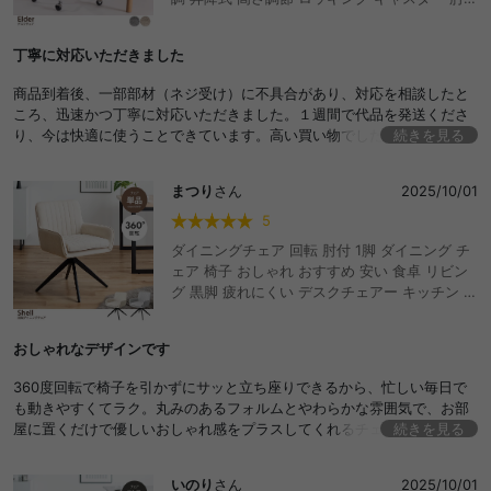
き ひじ掛け かわいい かっこいい 韓国 オフィス
書斎 在宅 リモート
丁寧に対応いただきました
商品到着後、一部部材（ネジ受け）に不具合があり、対応を相談したと
ころ、迅速かつ丁寧に対応いただきました。１週間で代品を発送くださ
り、今は快適に使うことできています。高い買い物でしたが、商品はも
続きを見る
ちろん良い販売サイトに出会えてよかったです。
まつり
さん
2025/10/01
5
ダイニングチェア 回転 肘付 1脚 ダイニング チ
ェア 椅子 おしゃれ おすすめ 安い 食卓 リビン
グ 黒脚 疲れにくい デスクチェアー キッチン ア
イアン 回転式チェア キャスター無し イス 肘付
き クッション
おしゃれなデザインです
360度回転で椅子を引かずにサッと立ち座りできるから、忙しい毎日で
も動きやすくてラク。丸みのあるフォルムとやわらかな雰囲気で、お部
屋に置くだけで優しいおしゃれ感をプラスしてくれるチェアだと思いま
続きを見る
す。
いのり
さん
2025/10/01