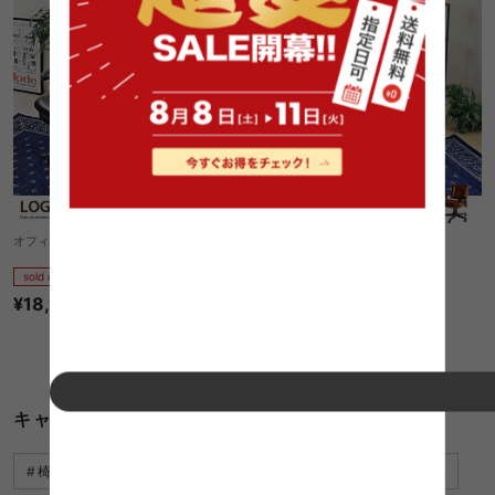
オフィスチェアー LOG
オフィスチェアー BANNER
sold out
sold out
¥18,110
1
件
¥24,040
1件〜34件（全34件）
キャスター 椅子に関するキーワード
椅子 シンプル
デスクワーク 椅子
キャスター付き 本棚