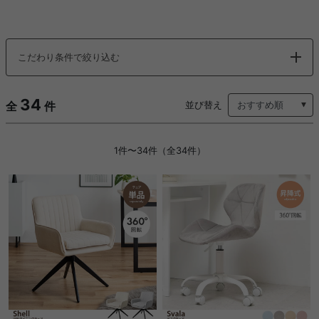
こだわり条件で絞り込む
34
全
件
並び替え
1件〜34件（全34件）