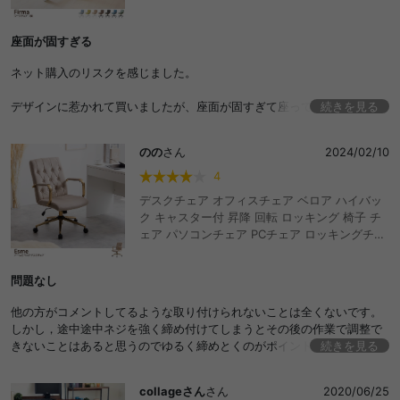
座面が固すぎる
ネット購入のリスクを感じました。
デザインに惹かれて買いましたが、座面が固すぎて座ってられませんで
続きを見る
した。クッションを敷いてみたり工夫したものの、自分のお尻の肉では
耐えられず、デスクワークが捗らなくなってしまいました。
のの
さん
2024/02/10
残念ですがジモティで他の方に譲ります。
4
デスクチェア オフィスチェア ベロア ハイバッ
痩せ型でお尻の肉があまりない方にはおすすめできません。
ク キャスター付 昇降 回転 ロッキング 椅子 チ
ェア パソコンチェア PCチェア ロッキングチェ
ア ワークチェア 学習椅子 オフィスチェアー チ
ェアー OAチェア 事務椅子 イス PC
問題なし
他の方がコメントしてるような取り付けられないことは全くないです。
しかし，途中途中ネジを強く締め付けてしまうとその後の作業で調整で
きないことはあると思うのでゆるく締めとくのがポイントです！デザイ
続きを見る
ンは可愛かったですが，私の場合腰が痛くなりやすかったので座り心地
重視の人は違うやつでもいいかもです！
collageさん
さん
2020/06/25