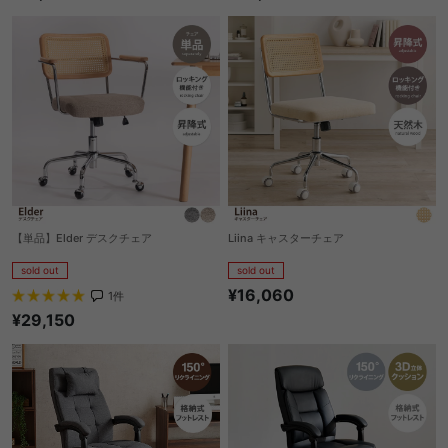
【単品】Elder デスクチェア
Liina キャスターチェア
sold out
sold out
¥16,060
1
件
¥29,150