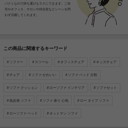
パクトなので持ち運びもラクにできます。ご自
宅やオフィス、サロンや待合室などシーンを問
わず活躍してくれます。
この商品に関連するキーワード
ソファー
スツール
オフィスチェア
キッズチェア
チェア
ソファ かわいい
ソファ ベッド 分割
ソファ クッション
ローソファ インテリア
ソファセット
低反発 ソファ
ソファ 座り 心地
ロー タイプ ソファ
ローソファ ベッド
オットマン ソファ