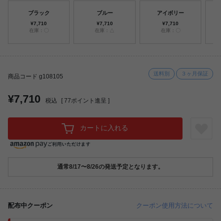
ブラック
ブルー
アイボリー
タ
¥7,710
¥7,710
¥7,710
在庫：〇
在庫：△
在庫：〇
送料別
３ヶ月保証
商品コード g108105
¥7,710
税込
[
77
ポイント進呈 ]
カートに入れる
通常8/17〜8/26の発送予定となります。
配布中クーポン
クーポン使用方法について