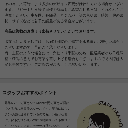
その為、入荷時により多少のデザイン変更が行われている場合がござい
ます。リピート注文等で同様の商品をご希望される方は、くれぐれもご
注意ください。生産国、各部品、ネジカバー等の色や形、縫製、脚の形
状、サイズなどに若干の誤差がある場合がございます。
商品は複数の倉庫より出荷させていただいております。
出荷元によりましては、お届け日時のご指定を承る事が出来ない場合も
ございますので、予めご了承くださいませ。
尚、上記のような場合には、弊社より手配ののち、配送業者から日程調
整・確認の意向でお電話を差し上げる場合もございますのでその際は大
変お手数ですが、ご対応の程よろしくお願いいたします。
スタッフおすすめポイント
昇降レバーで高さ43〜58cmの間で高さが調節
できるガス圧昇降スツールです。座面にはウレ
タンが詰め込まれているので程よい座り心地
で、背もたれが無いのに長時間座っても疲れに
くくなっています。カラーは選べる5色、コン