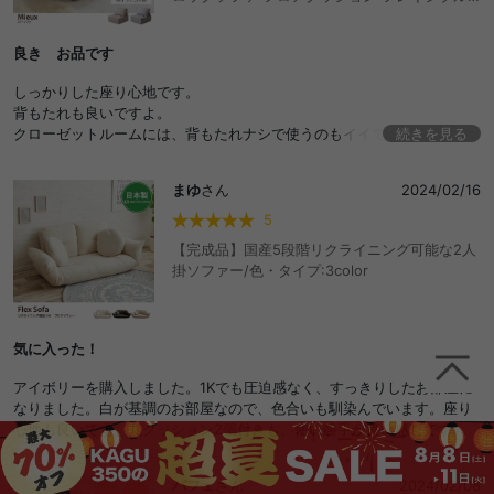
ソファ リブソファ ローバック ロースタイル 韓
国 インテリア 海外インテリア おしゃれ コンパ
良き お品です
クト ポケットコイル 組み合わせ自由 アームレ
ス セパレート くすみカラー 省スペース 完成品
しっかりした座り心地です。
一人暮らし ワンルーム 持ち運び楽々 海外風 ト
背もたれも良いですよ。
レンド ローソファー カウチソファ 一人掛け 二
クローゼットルームには、背もたれナシで使うのもイイです。リピしま
続きを見る
人掛けソファー 2人掛けソファ I字型 L字型 座
すよん!!
椅子 おしゃれ おすすめ 安い
まゆ
さん
2024/02/16
5
【完成品】国産5段階リクライニング可能な2人
掛ソファー/色・タイプ:3color
気に入った！
アイボリーを購入しました。1Kでも圧迫感なく、すっきりしたお部屋に
なりました。白が基調のお部屋なので、色合いも馴染んでいます。座り
心地も良いです。丸クッション2個付きも、使い勝手が良い感じです。
パフェ
さん
2024/02/08