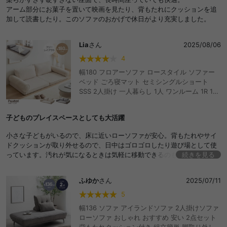
アーム部分にお菓子を置いて映画を見たり、背もたれにクッションを追
加して読書したり。このソファのおかげで休日がより充実しました。
Lia
さん
2025/08/06
4
幅180 フロアーソファ ロースタイル ソファー
ベッド ごろ寝マット セミシングルショート
SSS 2人掛け 一人暮らし 1人 ワンルーム 1R 1K
狭い クッション フラットソファ アームレスト
ひじ掛け こたつ 広々 ふかふか 弾力 ゆったり
子どものプレイスペースとしても大活躍
sofa 脚なし ずれ防止 マジックテープ 組み合わ
せ自由 持ち運び楽々 I字型 キッズスペース おし
小さな子どもがいるので、床に近いローソファが安心。背もたれやサイ
ゃれ おすすめ 安い
ドクッションが取り外せるので、日中はゴロゴロしたり遊び場として使
っています。汚れが気になるときは気軽に移動できるのもありがたいで
続きを見る
す。
ふゆか
さん
2025/07/11
5
幅136 ソファ アイランドソファ 2人掛けソファ
ローソファ おしゃれ おすすめ 安い 2点セット
背もたれクッション付き 組立簡単 脚取り外し