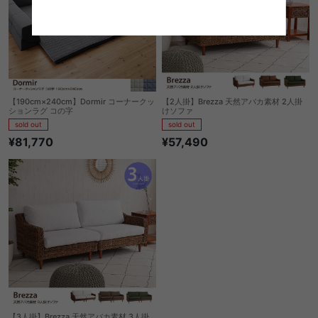
【190cm×240cm】Dormir コーナークッ
【2人掛】Brezza 天然アバカ素材 2人掛
ションラグ コの字
けソファ
sold out
sold out
¥81,770
¥57,490
【3人掛】Brezza 天然アバカ素材 3人掛