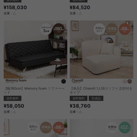
¥158,030
¥84,520
在庫：△
在庫：△
【幅180cm】Memory foam ソファーべ
【単品】Chamill 1人掛けソファ 左肘付き
ッド
タイプ
送料無料
送料無料
完成品
¥58,050
¥38,760
在庫：△
在庫：△