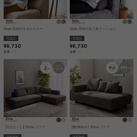
Stale 収納付きボルスター
Stale 収納付き三角クッション
完成品
完成品
¥6,730
¥6,730
在庫：〇
在庫：〇
【2点セット】Elma ソファ
【幅184cm】Elma ソファ
送料無料
送料無料