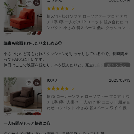
5
幅57 1人掛けソファ ローソファー フロア カウ
チ L字 I字 一人がけ 1P ユニット 組み合わせ コ
ンパクト 小さめ 省スペース 低い クッション チ
ェア 椅子 いす 一人用 ひとり暮らし 高見え 上
質 1K ワンルーム リビング ダイニング ベッド
読書も映画もゆったり楽しめる◎
同棲 ファミリー おしゃれ おすすめ 安い
小さいけれど背もたれのクッションがしっかりしているので、長時間座
っても疲れにくいです。
休日はここで映画を観たり、本を読んだりと、完全に自分専用のリラッ
続きを見る
クス空間になっています。場所を取らないのでワンルームにも最適で
す。
IO
さん
2025/08/13
5
幅75 コーナーソファ ローソファー フロア カウ
チ L字 I字 1人掛け 一人がけ 1P ユニット 組み合
わせ コンパクト 小さめ 省スペース ワイド 低い
左右 クッション チェア 椅子 いす 一人用 ひと
り暮らし 高見え 上質 1K ワンルーム リビング
一人時間がもっと快適に◎
ダイニング ベッド 同棲 ファミリー おしゃれ お
すすめ 安い
柔らかすぎず硬すぎない座面で、長時間座っていても快適。