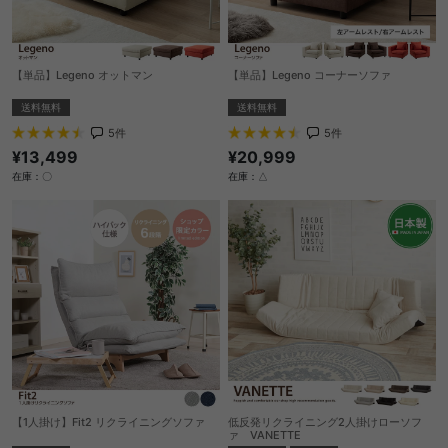
【単品】Legeno オットマン
【単品】Legeno コーナーソファ
送料無料
送料無料
5
件
5
件
¥13,499
¥20,999
在庫：〇
在庫：△
【1人掛け】Fit2 リクライニングソファ
低反発リクライニング2人掛けローソフ
ァ VANETTE