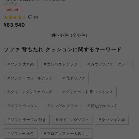
けソファ
sold out
1
件
¥83,540
1件〜47件（全47件）
ソファ 背もたれ クッションに関するキーワード
ソファ 大きめ
コンパクト ソファ
カウチソファー グレー
ソファー ウォールナット
円形 ソファ
ダイニングソファ ベンチ
ソファ ベッド 用 マットレス
ソファ ウレタン
シングル ソファ
背もたれ ベッド
ソファ テーブル 付き
ダイニングソファ
クッション 緑
ソファー 水色
フロアソファ 一人暮らし