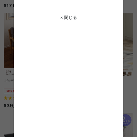
¥17,099
¥34,198
× 閉じる
Life デニム生地 二人掛けソファ
Corpo リクライナーチェア
sold out
sold out
¥8,850
17
件
¥39,999