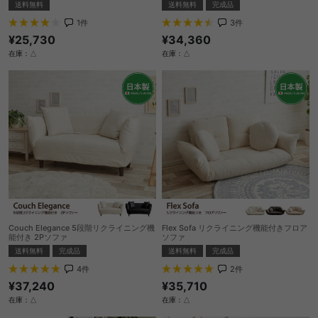
送料無料
送料無料
完成品
1
件
3
件
¥25,730
¥34,360
在庫：△
在庫：△
Couch Elegance 5段階リクライニング機
Flex Sofa リクライニング機能付きフロア
能付き 2Pソファ
ソファ
送料無料
完成品
送料無料
完成品
4
件
2
件
¥37,240
¥35,710
在庫：△
在庫：△