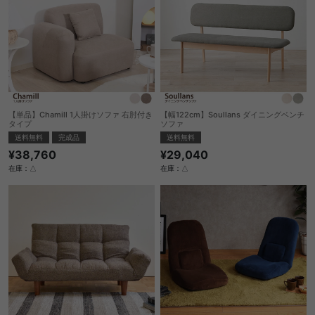
【単品】Chamill 1人掛けソファ 右肘付き
【幅122cm】Soullans ダイニングベンチ
タイプ
ソファ
送料無料
完成品
送料無料
¥38,760
¥29,040
在庫：△
在庫：△