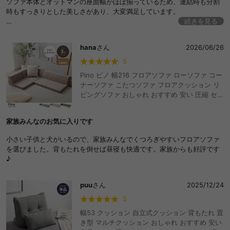
ソファ本体とオットマンの座面幅がほぼ揃っているため、連結時も分割
時もすっきりとした美しさがあり、大変満足しています。
続きを見る
片肘リクライニングのおかげで部屋に圧迫感が出ず、寛ぎたい時にはベ
ッドのように横になれるのも魅力的です。
hana
さん
2026/06/26
また、背もたれのクッションが固定されず置いてある仕様なのですが、
5
これが想像以上に便利でした。抱きかかえたり枕代わりにしたりと、背
Pino ピノ 幅216 フロアソファ ローソファ コー
もたれ以外の用途でも重宝しています。
ナーソファ こたつソファ フロアクッション リ
ビングソファ おしゃれ おすすめ 安い 圧縮 セッ
一人暮らしで、ソファを中心にリラックスした時間を過ごしたい方にぜ
ト リクライニング 3人掛け 2人 l字 L字 ウレタ
ひおすすめしたいです。
ン こたつ 一人暮らし ワンルーム 軽い 省スペー
家族みんなのお気に入りです
ス ごろ寝 座面低い 座椅子
小さい子供と犬がいるので、家族みんなでくつろぎやすいフロアソファ
を選びました。背もたれを倒せば昼寝も快適です。家族からも好評です
♪
puu
さん
2025/12/24
5
幅53 クッション 自立式クッション 背もたれ 置
き型 マルチクッション おしゃれ おすすめ 安い