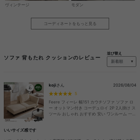
モダン
ヴィンテージ
コーディネートをもっと見る
並び替え
ソファ 背もたれ クッションのレビュー
koji
さん
2026/08/04
5
Feere フィーレ 幅151 カウチソファ ソファ ロ
ー オットマン付き コーデュロイ 2P 2人掛け ス
ツール おしゃれ おすすめ 安い ワンルーム 一人
暮らし 1K 1R 6畳 リビング コンパクト セパレ
ート ひじ掛け リクライニング ソファー 背もた
いいサイズ感です
れ 肘掛け 可動式 組立簡単 低め クッション付き
I字 L字 足置き