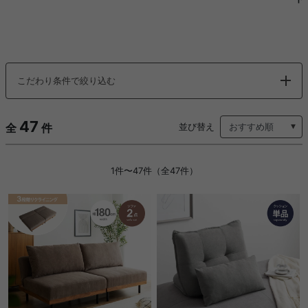
こだわり条件で絞り込む
47
全
件
並び替え
1件〜47件（全47件）