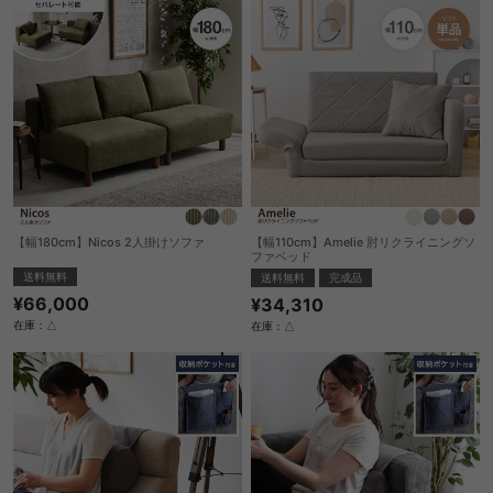
【幅180cm】Nicos 2人掛けソファ
【幅110cm】Amelie 肘リクライニングソ
ファベッド
送料無料
送料無料
完成品
¥66,000
¥34,310
在庫：△
在庫：△