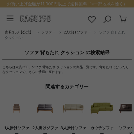
お買い上げ金額が11,000円以上で送料無料（※一部地域を除く）
家具350【公式】
ソファー
2人掛けソファー
ソファ 背もたれ
クッション
ソファ 背もたれ クッション の検索結果
こちらは家具350、ソファ 背もたれ クッションの商品一覧です。背もたれにぴったり
なクッションで、さらに快適に座れます。
関連するカテゴリー
1人掛けソファ
2人掛けソファ
3人掛けソファ
カウチソファ
ソファ
ー
ー
ー
ー
ド