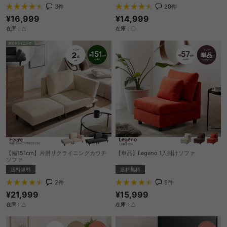
3
件
20
件
¥16,999
¥14,999
在庫：△
在庫：〇
【幅151cm】片肘リクライニングカウチ
【単品】Legeno 1人掛けソファ
ソファ
送料無料
送料無料
5
件
2
件
¥15,999
¥21,999
在庫：△
在庫：△