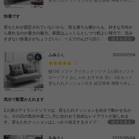
可能 コンパクト 小さめ 低め I字 2P リビング
サロン 高級感 店舗 待合室 ごろ寝 昼寝 ファブ
快適です
リック ラウンジ 一人暮らし ワンルーム 2人暮
らし ミニクッション付き ふかふか
背もたれが固定されていないから、前も後ろも横からも、好きな方向か
ら座れるのが最大の魅力。座面はふっくらとしつつ程よい弾力で、沈み
すぎない快適さがちょうどいい。一人でのんびり読書にも、ふたりで映
続きを見る
画を見るのにもフィットするバランス感です。
ふみ
さん
2025/07/04
5
幅136 ソファ アイランドソファ 2人掛けソファ
ローソファ おしゃれ おすすめ 安い 3点セット
背もたれクッション付き 組立簡単 脚取り外し
可能 コンパクト 小さめ 低め I字 2P リビング
サロン 高級感 店舗 待合室 ごろ寝 昼寝 ファブ
気分で配置かえれます
リック ラウンジ 一人暮らし ワンルーム 2人暮
らし ミニクッション付き ふかふか
2人掛けアイランドソファは、背もたれクッションを自分で動かせるか
ら、その日の気分や過ごし方に合わせて自由なレイアウトが楽しめま
す。背もたれクッションはしっかり自立するタイプで、好きな位置に置
続きを見る
くだけだし、寄りかかったり、ゴロっと横になったり、足を伸ばして2人
で映画を観たり…その時で変えれるのはいいです！
ちみ
さん
2025/06/04