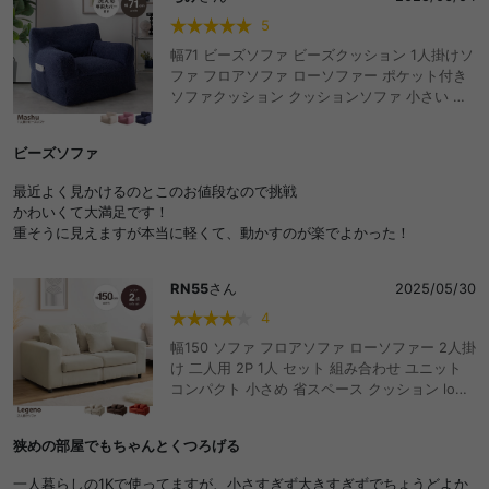
5
幅71 ビーズソファ ビーズクッション 1人掛けソ
ファ フロアソファ ローソファー ポケット付き
ソファクッション クッションソファ 小さい 小
さめ コンパクト 背もたれ アームレスト ビーズ
ソファー 人をダメにする 体にフィットする ふ
ビーズソファ
わふわ もこもこ 一人暮らし ワンルーム ビーン
ズ かわいい 可愛い
最近よく見かけるのとこのお値段なので挑戦
かわいくて大満足です！
重そうに見えますが本当に軽くて、動かすのが楽でよかった！
RN55
さん
2025/05/30
4
幅150 ソファ フロアソファ ローソファー 2人掛
け 二人用 2P 1人 セット 組み合わせ ユニット
コンパクト 小さめ 省スペース クッション low
ロー設計 肘掛け アームレスト 脚付き 取り外し
一人暮らし ワンルーム リビング ダイニング 2
狭めの部屋でもちゃんとくつろげる
人暮らし 上質 高級感 高見え ゆったり sofa お
しゃれ おすすめ 安い
一人暮らしの1Kで使ってますが、小さすぎず大きすぎずでちょうどよか