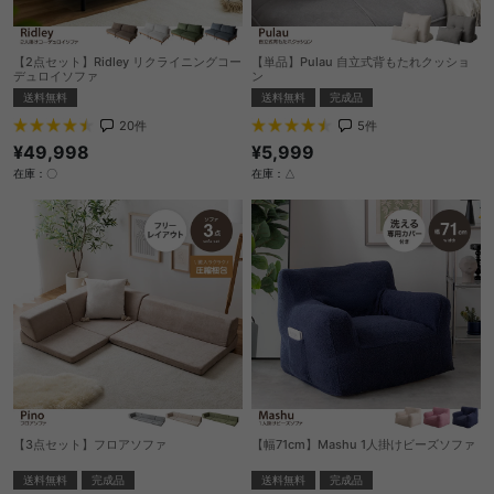
【2点セット】Ridley リクライニングコー
【単品】Pulau 自立式背もたれクッショ
デュロイソファ
ン
送料無料
送料無料
完成品
20
件
5
件
¥49,998
¥5,999
在庫：〇
在庫：△
【3点セット】フロアソファ
【幅71cm】Mashu 1人掛けビーズソファ
送料無料
完成品
送料無料
完成品