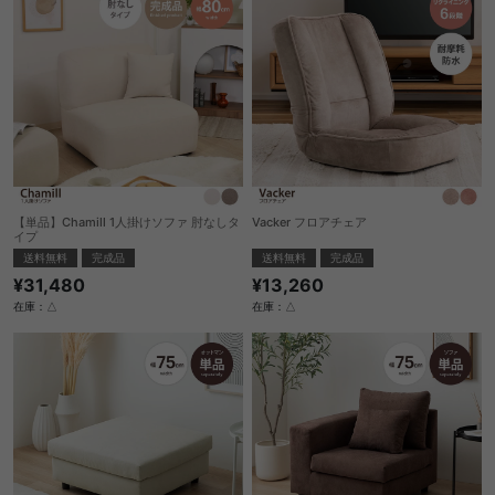
【単品】Chamill 1人掛けソファ 肘なしタ
Vacker フロアチェア
イプ
送料無料
完成品
送料無料
完成品
¥13,260
¥31,480
在庫：△
在庫：△