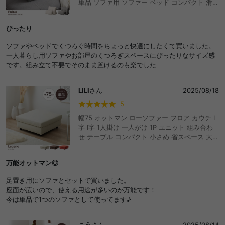
単品 ソファ用 ソファー ベッド コンパクト 滑り
止め バックレスト 高級感 可愛い かわいい リビ
ング ダイニング 三角 ミニクッション付き ふか
ぴったり
ふか 床 完成品 独立型 読書 一人暮らし ワンル
ーム 2人暮らし
ソファやベッドでくつろぐ時間をちょっと快適にしたくて買いました。
一人暮らし用ソファやお部屋のくつろぎスペースにぴったりなサイズ感
です。組み立て不要でそのまま置けるのも楽でした
LILI
さん
2025/08/18
5
幅75 オットマン ローソファー フロア カウチ L
字 I字 1人掛け 一人がけ 1P ユニット 組み合わ
せ テーブル コンパクト 小さめ 省スペース 大き
い 低い チェア 椅子 いす 一人用 ひとり暮らし
高見え 上質 1K ワンルーム リビング ダイニン
万能オットマン◎
グ ベッド 同棲 ファミリー おしゃれ おすすめ
安い
足置き用にソファとセットで買いました。
座面が広いので、使える用途が多いのが万能です！
今は単品で1つのソファとして使ってます♪
こう
さん
2025/08/14