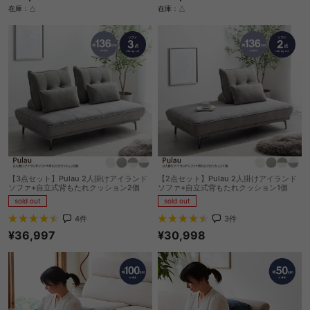
在庫：△
在庫：△
【3点セット】Pulau 2人掛けアイランド
【2点セット】Pulau 2人掛けアイランド
ソファ+自立式背もたれクッション2個
ソファ+自立式背もたれクッション1個
sold out
sold out
4
件
3
件
¥36,997
¥30,998