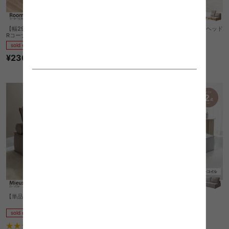
【幅293cm】Room2 コーナーソファー
【幅108cm】Mellow オットマン・ヘッド
Rコーナータイプ
レスト付き二人掛けローソファ
sold out
sold out
¥236,710
1
件
¥29,999
【単品】Mieux 1人掛けローソファ
【2点セット】Mieux ローソファ
sold out
sold out
3
件
1
件