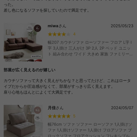
った。
差し色になるソファを探していたので満足です。
miwa
さん
2025/05/23
4
幅207 カウチソファ ローソファー フロア L字 I
字 3人掛け 三人がけ 3P 2人 2P ベッド ユニッ
ト 組み合わせ ワイド 大きめ 家族 ファミリー
来客 左右対応 オットマン付き low 広々 肘置き
アームレスト 脚付き 寝れる 高見え ゆったり リ
部屋が広く見えるのが嬉しい
ビング ダイニング 同棲 1K ワンルーム おしゃ
れ おすすめ 安い
カウチソファって大きく見えがちかな？と思ってたけど、これはロータ
イプだからか圧迫感がなくて、部屋がすっきり広く見えます。
座り心地もほんとによくて大満足です。
月佳
さん
2024/05/07
5
幅76cm ソファ ソファー ローソファ 1人掛けソ
ファ 1人掛けソファー 1人掛け フロアソファ ブ
ロックソファ フロアクッション フレキシブル