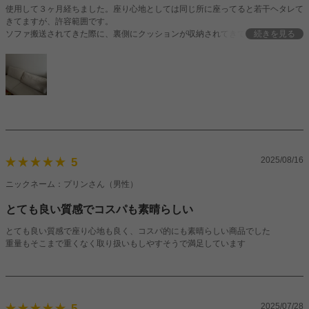
使用して３ヶ月経ちました。座り心地としては同じ所に座ってると若干ヘタレて
きてますが、許容範囲です。
ソファ搬送されてきた際に、裏側にクッションが収納されてきてる為、取り出し
続きを見る
た後は空間です。代わりに他のちょっとした物を収納できますが、通常のソファ
のバネが効いた座り心地とは異なります。体重によっては個人差で沈みが気にな
るのかもしれません。デザインや素材は可愛くて、コーデュロイといえど夏は気
になりませんでした。
クーポンゲットして、オットマンを追加購入したいと考えてます。
2025/08/16
5
ニックネーム：プリンさん（男性）
とても良い質感でコスパも素晴らしい
とても良い質感で座り心地も良く、コスパ的にも素晴らしい商品でした
重量もそこまで重くなく取り扱いもしやすそうで満足しています
2025/07/28
5