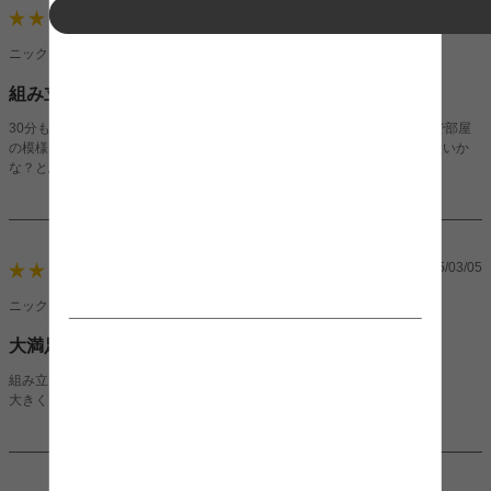
2025/03/11
4
ニックネーム：ななしさん（男性）
組み立て簡単
30分もかからず組み立てられました。素材もかわいいしセパレートなので部屋
の模様替えがしやすいと思います。値段も安いし満足です。若干座面が硬いか
な？と思いました。
2025/03/05
5
ニックネーム：まるちゃんさん（女性）
大満足です！
組み立ていらずで、クッションもふかふか！
大きくて、彼と2人で座っても十分スペースがあって最高です！！