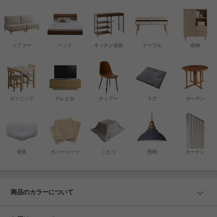
ソファー
ベッド
キッチン収納
テーブル
収納
ダイニング
テレビ台
チェアー
ラグ
ガーデン
寝具
カバーシーツ
こたつ
照明
カーテン
商品のカラーについて