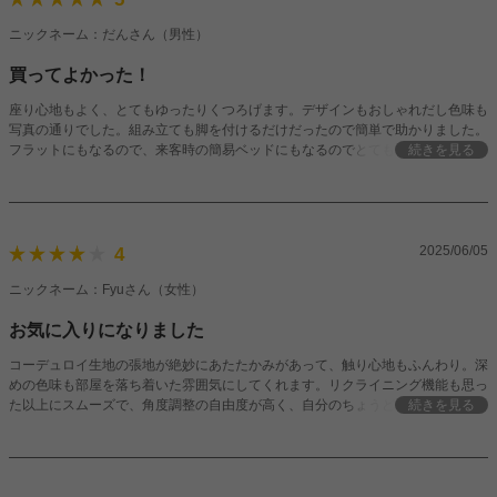
ニックネーム：だんさん（男性）
買ってよかった！
座り心地もよく、とてもゆったりくつろげます。デザインもおしゃれだし色味も
写真の通りでした。組み立ても脚を付けるだけだったので簡単で助かりました。
フラットにもなるので、来客時の簡易ベッドにもなるのでとても重宝してます。
続きを見る
購入して正解でした！
2025/06/05
4
ニックネーム：Fyuさん（女性）
お気に入りになりました
コーデュロイ生地の張地が絶妙にあたたかみがあって、触り心地もふんわり。深
めの色味も部屋を落ち着いた雰囲気にしてくれます。リクライニング機能も思っ
た以上にスムーズで、角度調整の自由度が高く、自分のちょうどいいが見つけや
続きを見る
すいのもよかった。