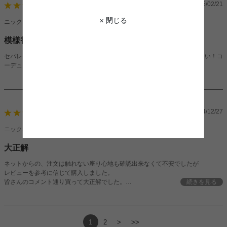
2025/02/21
4
× 閉じる
ニックネーム：lenさん（男性）
模様替えがしやすい！
セパレートタイプだから、気分に合わせてレイアウトを変えられるのがいい！コ
ーデュロイの風合いもおしゃれで、リクライニング機能付きで快適です。
2024/12/27
5
ニックネーム：ややさん（女性）
大正解
ネットからの、注文は触れない座り心地も確認出来なくて不安でしたが
レビューを参考に信じて購入しました。
皆さんのコメント通り買って大正解でした。
続きを見る
いい意味で硬めの座り心地で。すごくいいです
1
2
>
>>