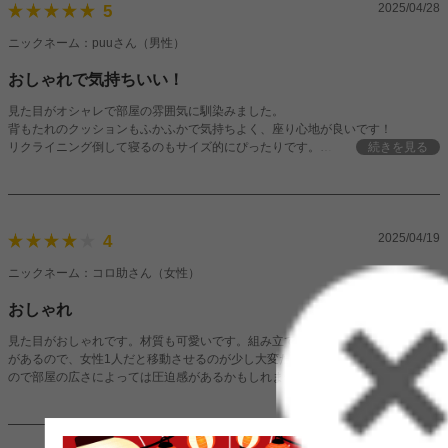
2025/04/28
5
ニックネーム：puuさん（男性）
おしゃれで気持ちいい！
見た目がオシャレで部屋の雰囲気に馴染みました。
背もたれのクッションもふかふかで気持ちよく、座り心地が良いです！
リクライニング倒して寝るのもサイズ的にぴったりです。
続きを見る
セパレートなので1人でも移動しやすいです。
2025/04/19
4
ニックネーム：コロ助さん（女性）
おしゃれ
見た目がおしゃれです。材質も可愛いです。組み立ても簡単にできますが、重量
があるので、女性1人だと移動させるのが少し大変だと思います。大きさはある
ので部屋の広さによっては圧迫感があるかもしれません。