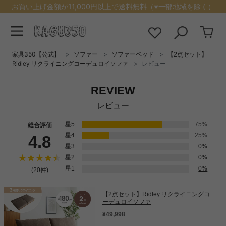
お買い上げ金額が11,000円以上で送料無料（※一部地域を除く）
家具350【公式】
ソファー
ソファーベッド
【2点セット】
Ridley リクライニングコーデュロイソファ
レビュー
REVIEW
レビュー
星5
75%
総合評価
星4
25%
4.8
星3
0%
星2
0%
星1
0%
(20件)
【2点セット】Ridley リクライニングコ
ーデュロイソファ
¥49,998