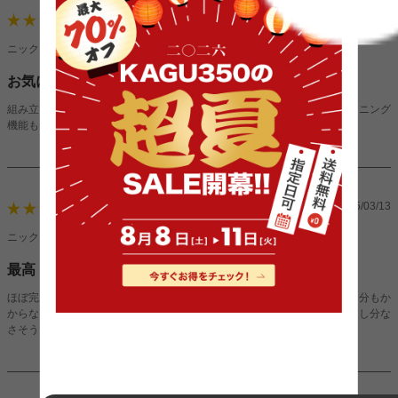
2025/04/10
5
ニックネーム：足音さん（男性）
お気に入り！
組み立ても脚をつけるだけなのですぐ使えてよかったです！あとリクライニング
機能もついているので、いろんな使い方もできるのもよかった！
2025/03/13
5
ニックネーム：Honomiさん（女性）
最高！！！
ほぼ完成した状態で届くので、足を取り付けるだけで設置完了です。１０分もか
からないと思います。座り心地もよく、寝てみましたがベッドとしても申し分な
さそうです。