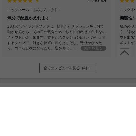
5
2025/07/04
ニックネーム：ふみさん
（女性）
ニックネ
気分で配置かえれます
機能性
2人掛けアイランドソファは、背もたれクッションを自分で
狭めのワ
動かせるから、その日の気分や過ごし方に合わせて自由なレ
く、背も
イアウトが楽しめます。背もたれクッションはしっかり自立
ウト出来
するタイプで、好きな位置に置くだけだし、寄りかかった
ボットが
り、ゴロっと横になったり、足を伸ばして2人で映画を観た
続きを見る
り…その時で変えれるのはいいです！
全てのレビューを見る（4件）
スタッフおすすめポイント
洗練されたデザインの2人掛けアイランドソフ
ァが登場しました!高級感溢れるデザインで、置
くだけでワンランク上のおしゃれなモダン空間
に♪また背もたれのクッションは自由に動かせ
るため、自分の座りやすい角度に調節可能!常に
座りやすい姿勢をキープできるため、くつろぎ