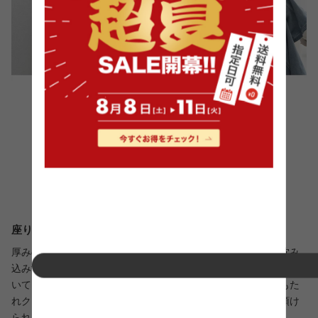
座り疲れしにくい安定感ある座り心地
厚みのある座面と背もたれは弾力性のあるウレタンを採用。沈み
込みすぎず安定感のある座り心地に仕上げました。長時間座って
いても疲れにくく、快適なくつろぎ時間をサポート。また背もた
れクッションは滑り止め付きでズレにくく、安心して背中を預け
られます。