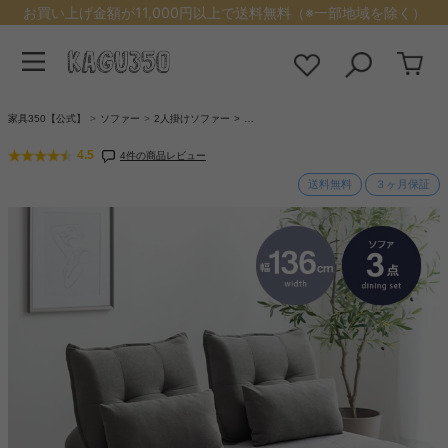
お買い上げ金額が11,000円以上で送料無料（※一部地域を除く）
家具350【公式】
ソファー
2人掛けソファー
…
4.5
4件の商品レビュー
送料無料
３ヶ月保証