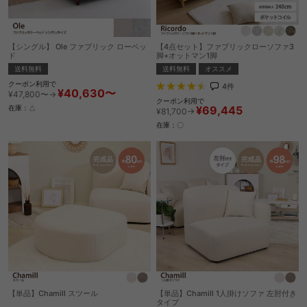
【シングル】 Ole ファブリック ローベッ
【4点セット】ファブリックローソファ3
ド
脚+オットマン1脚
送料無料
送料無料
オススメ
クーポン利用で
4
件
¥40,630〜
¥47,800〜→
クーポン利用で
¥69,445
在庫：△
¥81,700→
在庫：〇
【単品】Chamill スツール
【単品】Chamill 1人掛けソファ 左肘付き
タイプ