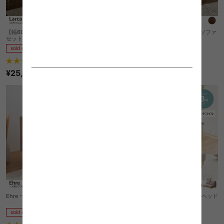
【幅60cm】Lorca リクライニングソファ
【幅60cm】Lorca リクライニングソファ
セット
sold out
sold out
¥21,450
1
件
¥25,740
Ehre 一人掛けソファ
【幅108cm】Mellow オットマン・ヘッド
レスト付き二人掛けローソファ
sold out
sold out