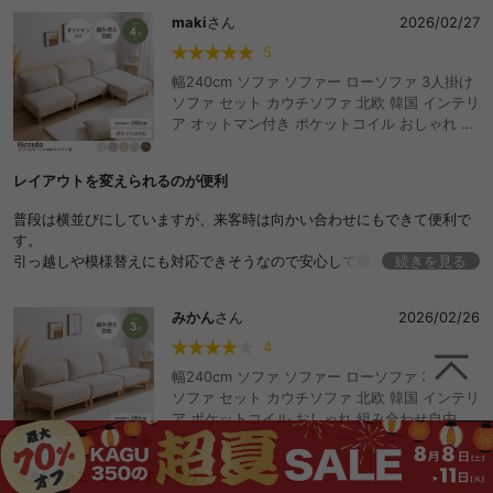
maki
さん
2026/02/27
5
幅240cm ソファ ソファー ローソファ 3人掛け
ソファ セット カウチソファ 北欧 韓国 インテリ
ア オットマン付き ポケットコイル おしゃれ 組
み合わせ自由 アームレス ローソファー フロア
ソファ I字型 L字型 三人掛けソファー ソファベ
レイアウトを変えられるのが便利
ット ソファーベット ユニット リビング ファミ
リー おしゃれ おすすめ 安い
普段は横並びにしていますが、来客時は向かい合わせにもできて便利で
す。
引っ越しや模様替えにも対応できそうなので安心して購入できました。
続きを見る
長く使えそうなソファだと思います。
みかん
さん
2026/02/26
4
幅240cm ソファ ソファー ローソファ 3人掛け
ソファ セット カウチソファ 北欧 韓国 インテリ
ア ポケットコイル おしゃれ 組み合わせ自由 ア
ームレス ローソファー フロアソファ I字型 三人
掛けソファー ソファベット ソファーベット ユ
大きいのに、意外とすっきり
ニット リビング ファミリー おしゃれ おすすめ