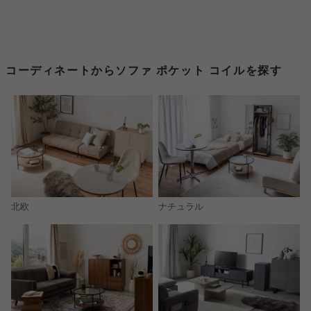
コーディネートからソファ ポケット コイルを探す
北欧
ナチュラル