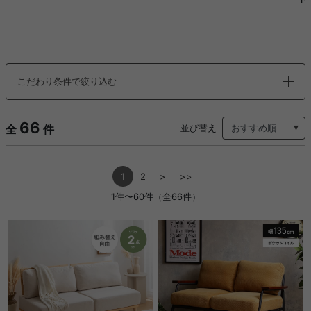
こだわり条件で絞り込む
66
全
件
並び替え
1
2
>
>>
1件〜60件（全66件）