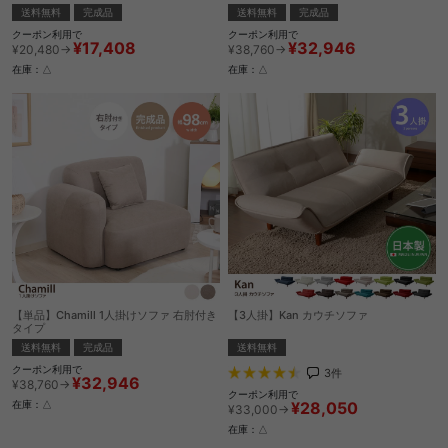
送料無料
完成品
送料無料
完成品
クーポン利用で
クーポン利用で
¥17,408
¥32,946
¥20,480→
¥38,760→
在庫：△
在庫：△
【単品】Chamill 1人掛けソファ 右肘付き
【3人掛】Kan カウチソファ
タイプ
送料無料
送料無料
完成品
クーポン利用で
3
件
¥32,946
¥38,760→
クーポン利用で
¥28,050
在庫：△
¥33,000→
在庫：△