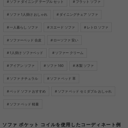
ソファ ダイニング テーブル セット
フラット ソファ
ソファ 1人掛け おしゃれ
ダイニングチェア ソファ
一人暮らし ソファ
スエード ソファ
レトロ ソファ
ソファーベッド 合皮
ローソファ 安い
1人掛け ソファベッド
ソファー クリーム
アイアン ソファ
ソファ 160
木製 ソファ
ソファ ナチュラル
ソファ ベッド 革
ベッド ソファ おすすめ
ソファ ベッド セミダブル おしゃれ
ソファ ベッド 軽量
ソファ ポケット コイルを使用したコーディネート例