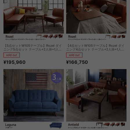
【5点セットW105テーブル】Rozel ダイ
【4点セットW105テーブル】Rozel ダイ
ニング5点セット テーブル+2人掛+1人掛
ニング4点セット テーブル+2人掛+1人掛
×2+コーナー
+コーナー
sold out
sold out
¥195,960
¥166,750