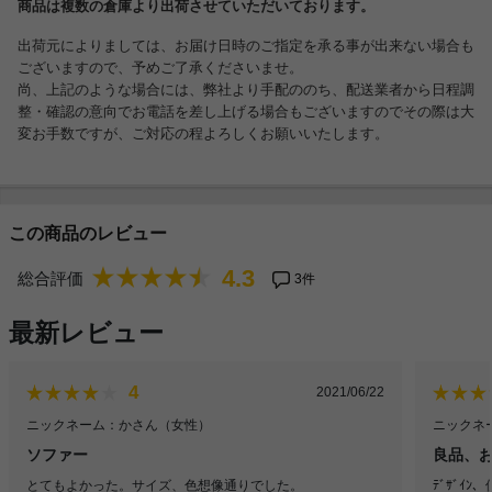
商品は複数の倉庫より出荷させていただいております。
出荷元によりましては、お届け日時のご指定を承る事が出来ない場合も
ございますので、予めご了承くださいませ。
尚、上記のような場合には、弊社より手配ののち、配送業者から日程調
整・確認の意向でお電話を差し上げる場合もございますのでその際は大
変お手数ですが、ご対応の程よろしくお願いいたします。
この商品のレビュー
4.3
総合評価
3件
最新レビュー
4
2021/06/22
ニックネーム：かさん
（女性）
ニックネー
ソファー
良品、
とてもよかった。サイズ、色想像通りでした。
ﾃﾞｻﾞｲ