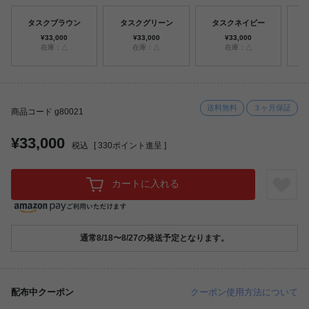
タスクブラウン
タスクグリーン
タスクネイビー
¥33,000
¥33,000
¥33,000
在庫：△
在庫：△
在庫：△
送料無料
３ヶ月保証
商品コード g80021
¥33,000
税込
[
330
ポイント進呈 ]
カートに入れる
通常8/18〜8/27の発送予定となります。
配布中クーポン
クーポン使用方法について