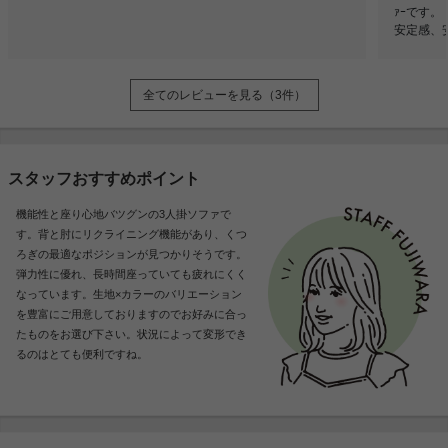
ｧｰです。
安定感、
全てのレビューを見る（3件）
スタッフおすすめポイント
機能性と座り心地バツグンの3人掛ソファで
す。背と肘にリクライニング機能があり、くつ
ろぎの最適なポジションが見つかりそうです。
弾力性に優れ、長時間座っていても疲れにくく
なっています。生地×カラーのバリエーション
を豊富にご用意しておりますのでお好みに合っ
たものをお選び下さい。状況によって変形でき
るのはとても便利ですね。