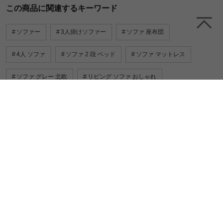
この商品に関連するキーワード
ソファー
3人掛けソファー
ソファ 座布団
4人 ソファ
ソファ 2 段 ベッド
ソファ マットレス
ソファ グレー 北欧
リビング ソファ おしゃれ
カウチソファ おしゃれ 北欧
ハイバック ソファ
スツール おしゃれ
ソファ 柔らかい
一緒に売れている人気商品