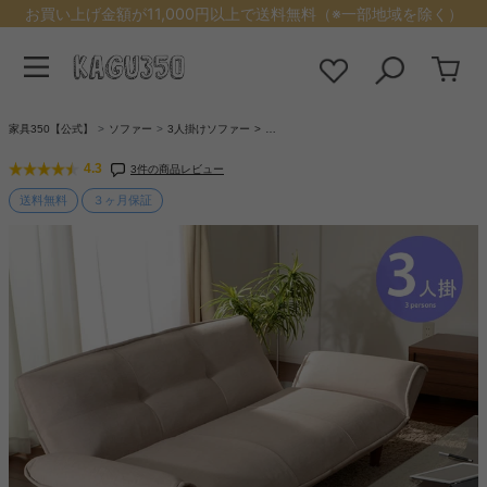
お買い上げ金額が11,000円以上で送料無料（※一部地域を除く）
家具350【公式】
ソファー
3人掛けソファー
…
4.3
3件の商品レビュー
送料無料
３ヶ月保証