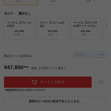
在庫：△
在庫：✕
在庫：△
選択中：
選択なし
ベージュ【フレーム
グレー【フレームの
ベージュ【オリジナ
グ
のみ】
み】
ルポケットコイルマ
ポ
ットレス付】
ト
¥47,800
¥47,800
¥63,600
在庫：△
在庫：✕
在庫：△
送料無料
３ヶ月保証
商品コード g106042
¥47,800〜
税込
[
478
ポイント進呈 ]
カートに入れる
通常8/17〜8/26の発送予定となります。