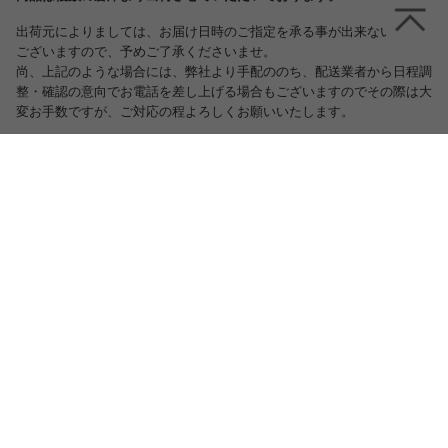
出荷元によりましては、お届け日時のご指定を承る事が出来ない場合も
ございますので、予めご了承くださいませ。
尚、上記のような場合には、弊社より手配ののち、配送業者から日程調
整・確認の意向でお電話を差し上げる場合もございますのでその際は大
変お手数ですが、ご対応の程よろしくお願いいたします。
スタッフおすすめポイント
ヘッド部分は丸みを帯びており、ウレタンを使
用しているので、まるでソファにもたれかかり
ながらテレビを観たり、本読んだりしてくつろ
ぐことが出来るファブリックベッド。ファブリ
ックを使用していて、明るく柔らかなデザイン
となっておりますので、お部屋の雰囲気を明る
くオシャレな空間に演出してくれます♪