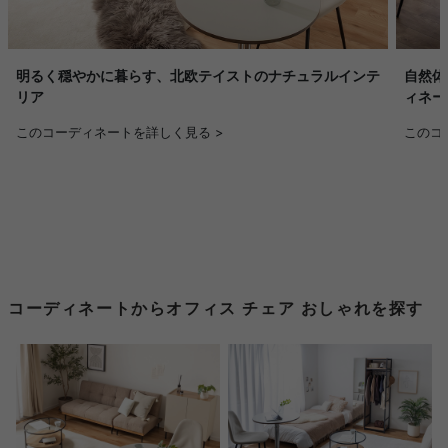
明るく穏やかに暮らす、北欧テイストのナチュラルインテ
自然体
リア
ィネー
このコーディネートを詳しく見る >
このコ
コーディネートからオフィス チェア おしゃれを探す