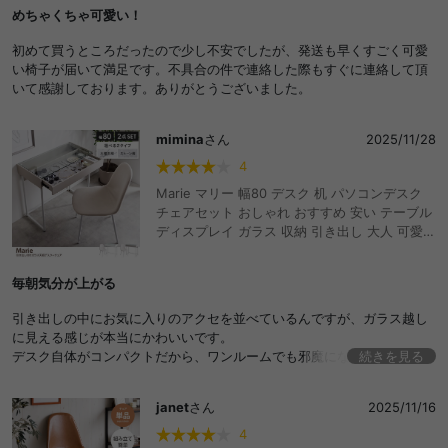
北欧 肘なし ワーク ドレッサー Y2K いす イス
めちゃくちゃ可愛い！
デスク カウンター 玄関 ラウンジ サロン 事務所
読書
初めて買うところだったので少し不安でしたが、発送も早くすごく可愛
い椅子が届いて満足です。不具合の件で連絡した際もすぐに連絡して頂
いて感謝しております。ありがとうございました。
mimina
さん
2025/11/28
4
Marie マリー 幅80 デスク 机 パソコンデスク
チェアセット おしゃれ おすすめ 安い テーブル
ディスプレイ ガラス 収納 引き出し 大人 可愛い
一人暮らし ワンルーム リビング 化粧品 ドレッ
サー 勉強机 学習机 大理石調 ストーン サロン
毎朝気分が上がる
コンパクト 化粧台 コスメ メイク 書斎 ワーク
ネイル オフィスデスク
引き出しの中にお気に入りのアクセを並べているんですが、ガラス越し
に見える感じが本当にかわいいです。
デスク自体がコンパクトだから、ワンルームでも邪魔にならず置けまし
続きを見る
た。チェアも軽い座り心地でちょうど良い感じです。
janet
さん
2025/11/16
4