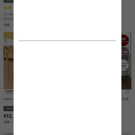
送料無料
送料無料
クーポン利用で
4
件
¥15,478
¥18,210→
クーポン利用で
¥12,919
在庫：△
¥15,199→
在庫：〇
Leprotto デザインチェア
AKRacing ゲーミングチェア 本田翼監修
モデル
送料無料
送料無料
¥12,290
クーポン利用で
¥59,126
¥69,560→
在庫：△
在庫：△