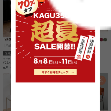
【単品】Glam ダイニングチェア
Vila メッシュオフィスチェア
送料無料
完成品
送料無料
クーポン利用で
クーポン利用で
¥19,048
¥22,440
¥22,410→
¥26,400→
在庫：〇
在庫：〇