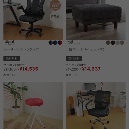
Signal ゲーミングチェア
【幅78cm】Neil オットマン
送料無料
送料無料
クーポン利用で
クーポン利用で
¥14,535
¥14,637
¥17,100→
¥17,220→
在庫：〇
在庫：△