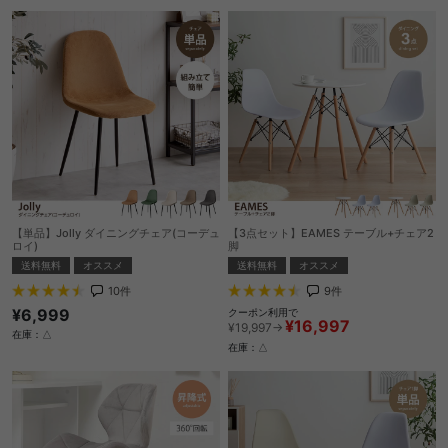
【単品】Jolly ダイニングチェア(コーデュ
【3点セット】EAMES テーブル+チェア2
ロイ)
脚
送料無料
オススメ
送料無料
オススメ
10
件
9
件
¥6,999
クーポン利用で
¥16,997
¥19,997→
在庫：△
在庫：△