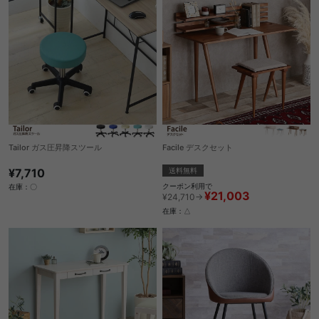
Tailor ガス圧昇降スツール
Facile デスクセット
¥7,710
送料無料
クーポン利用で
在庫：〇
¥21,003
¥24,710→
在庫：△