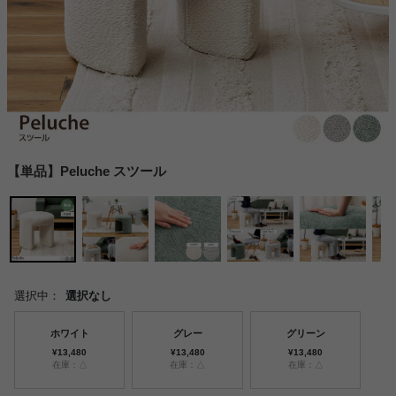
【単品】Peluche スツール
選択中：
選択なし
ホワイト
グレー
グリーン
¥13,480
¥13,480
¥13,480
在庫：△
在庫：△
在庫：△