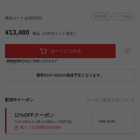
送料無料
３ヶ月保証
商品コード g1001351
¥13,480
税込
[
135
ポイント進呈 ]
カートに入れる
通常8/14〜8/25の発送予定となります。
配布中クーポン
クーポン使用方法について
11%OFFクーポン
〜8/6 23:59
￥10,000以上ご購入の場合にご利用可能。
残り
1
日
2
時間
10
分
56
秒