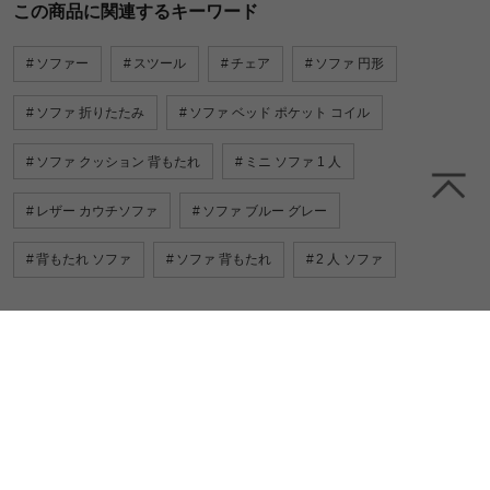
この商品に関連するキーワード
ソファー
スツール
チェア
ソファ 円形
ソファ 折りたたみ
ソファ ベッド ポケット コイル
ソファ クッション 背もたれ
ミニ ソファ 1 人
レザー カウチソファ
ソファ ブルー グレー
背もたれ ソファ
ソファ 背もたれ
2 人 ソファ
一緒に売れている人気商品